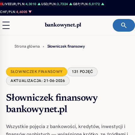
Przejdź do treści
LIVE
EUR/PLN:
4,3010 ▲
USD/PLN:
3,7324 ▲
GBP/PLN:
5,0172 ▲
CHF/PLN:
4,6005 ▼
search
bankowynet.pl
Strona główna
›
Słowniczek finansowy
SŁOWNICZEK FINANSOWY
131 POJĘĆ
AKTUALIZACJA: 21-06-2026
Słowniczek finansowy
bankowynet.pl
Wszystkie pojęcia z bankowości, kredytów, inwestycji i
finansów osobistych — wyjaśnione krótko, ze źródłami i