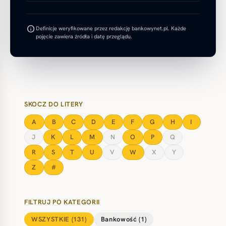
info
Definicje weryfikowane przez redakcję bankowynet.pl. Każde
pojęcie zawiera źródła i datę przeglądu.
SKOCZ DO LITERY
A
B
C
D
E
F
G
H
I
J
K
L
M
N
O
P
Q
R
S
T
U
V
W
X
Y
Z
#
FILTRUJ PO KATEGORII
WSZYSTKIE (131)
Bankowość (1)