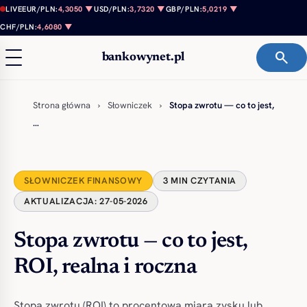
Przejdź do treści
LIVE
EUR/PLN:
4,3050 ▼
USD/PLN:
3,7320 ▼
GBP/PLN:
5,0219 ▼
CHF/PLN:
4,6080 ▼
search
bankowynet.pl
Strona główna
›
Słowniczek
›
Stopa zwrotu — co to jest,
…
SŁOWNICZEK FINANSOWY
3 MIN CZYTANIA
AKTUALIZACJA: 27-05-2026
Stopa zwrotu — co to jest,
ROI, realna i roczna
Stopa zwrotu (ROI) to procentowa miara zysku lub