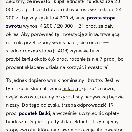
Załóżmy, że inwestor kupił jednostki funduszu za 20
000 zł, a po trzech latach ich wartość wzrosła do 24
200 zł. Łączny zysk to 4 200 zł, więc
prosta stopa
zwrotu
wynosi 4 200 / 20 000 = 21 proc. za cały
okres. Aby porównać tę inwestycję z inną, trwającą
np. rok, przeliczamy wynik na ujęcie roczne —
średnioroczna stopa (CAGR) wyniesie tu w
przybliżeniu około 6,6 proc. rocznie (a nie 7 proc., bo
procent składany działa na korzyść inwestora).
To jednak dopiero wynik nominalny i brutto. Jeśli w
tym czasie skumulowana
inflacja
„zjadła” znaczną
część wzrostu, realny przyrost siły nabywczej będzie
niższy. Do tego od zysku trzeba odprowadzić 19-
proc.
podatek Belki
, a wcześniej uwzględnić opłaty
funduszu. Dopiero po tych korektach otrzymujemy
stopę zwrotu, która naprawdę pokazuje, ile inwestor