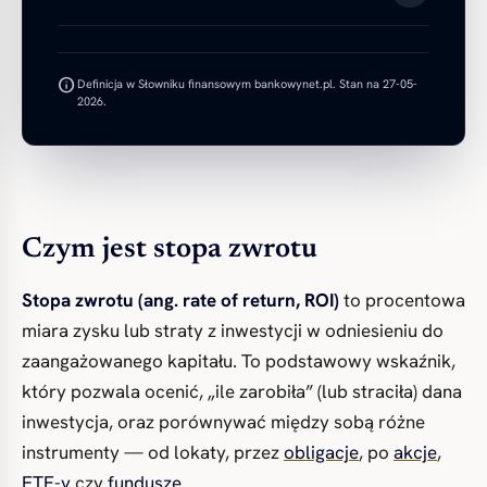
info
Definicja w Słowniku finansowym bankowynet.pl. Stan na 27-05-
2026.
Czym jest stopa zwrotu
Stopa zwrotu (ang. rate of return, ROI)
to procentowa
miara zysku lub straty z inwestycji w odniesieniu do
zaangażowanego kapitału. To podstawowy wskaźnik,
który pozwala ocenić, „ile zarobiła” (lub straciła) dana
inwestycja, oraz porównywać między sobą różne
instrumenty — od lokaty, przez
obligacje
, po
akcje
,
ETF-y
czy
fundusze
.