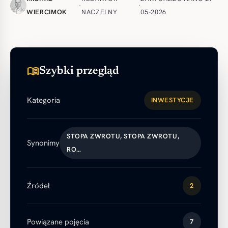
·
·
WIERCIMOK
NACZELNY
05-2026
menu_book
Szybki przegląd
Kategoria
INWESTYCJE
STOPA ZWROTU, STOPA ZWROTU,
Synonimy
RO…
Źródeł
2
Powiązane pojęcia
7