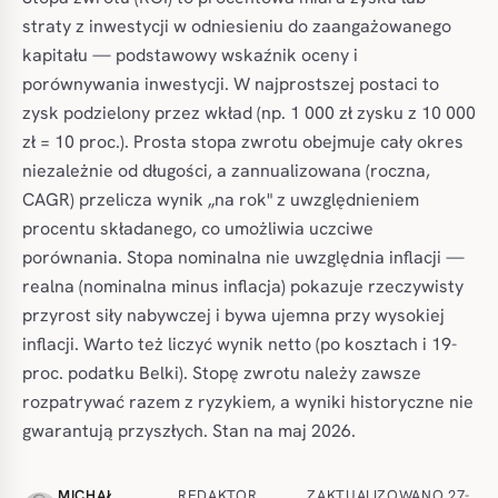
straty z inwestycji w odniesieniu do zaangażowanego
kapitału — podstawowy wskaźnik oceny i
porównywania inwestycji. W najprostszej postaci to
zysk podzielony przez wkład (np. 1 000 zł zysku z 10 000
zł = 10 proc.). Prosta stopa zwrotu obejmuje cały okres
niezależnie od długości, a zannualizowana (roczna,
CAGR) przelicza wynik „na rok" z uwzględnieniem
procentu składanego, co umożliwia uczciwe
porównania. Stopa nominalna nie uwzględnia inflacji —
realna (nominalna minus inflacja) pokazuje rzeczywisty
przyrost siły nabywczej i bywa ujemna przy wysokiej
inflacji. Warto też liczyć wynik netto (po kosztach i 19-
proc. podatku Belki). Stopę zwrotu należy zawsze
rozpatrywać razem z ryzykiem, a wyniki historyczne nie
gwarantują przyszłych. Stan na maj 2026.
MICHAŁ
REDAKTOR
ZAKTUALIZOWANO 27-