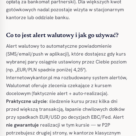
opłatą za bankomat partnerski). Dla większych kwot
gotówkowych nadal pozostaje wizyta w stacjonarnym
kantorze lub oddziale banku.
Co to jest alert walutowy i jak go używać?
Alert walutowy to automatyczne powiadomienie
(SMS/email/push w aplikacji), które dostajesz gdy kurs
wybranej pary osiągnie ustawiony przez Ciebie poziom
(np. „EUR/PLN spadnie poniżej 4,25").
Internetowykantor.pl ma rozbudowany system alertów,
Walutomat oferuje zlecenia czekające z kursem
docelowym (faktycznie alert + auto-realizacja).
Praktyczne użycie
: śledzenie kursu przez kilka dni
przed większą transakcją, łapanie chwilowych dołków
przy spadkach EUR/USD po decyzjach EBC/Fed. Alert
nie gwarantuje
realizacji w tym kursie — w P2P
potrzebujesz drugiej strony, w kantorze klasycznym