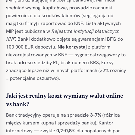
spełniać wymogi kapitałowe, prowadzić rachunki
powiernicze dla środków klientów (segregacja od
majątku firmy) i raportować do KNF. Lista aktywnych
MIP jest publiczna w
Rejestrze instytucji płatniczych
KNF
. Banki dodatkowo objęte są gwarancjami BFG do
100 000 EUR depozytu.
Nie korzystaj
z platform
niezarejestrowanych w KNF — sygnał ostrzegawczy to
brak adresu siedziby PL, brak numeru KRS, kursy
znacząco lepsze niż w innych platformach (>2% różnicy
= potencjalne oszustwo).
Jaki jest realny koszt wymiany walut online
vs bank?
Bank tradycyjny operuje na spreadzie
3–7%
(różnica
między kursem kupna i sprzedaży banku). Kantor
internetowy — zwykle
0,2–0,8%
dla popularnych par