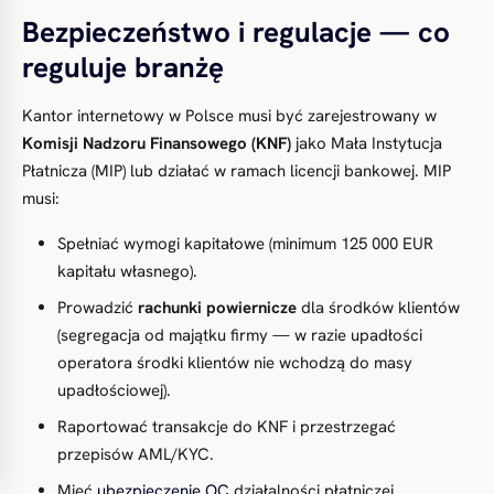
Bezpieczeństwo i regulacje — co
reguluje branżę
Kantor internetowy w Polsce musi być zarejestrowany w
Komisji Nadzoru Finansowego (KNF)
jako Mała Instytucja
Płatnicza (MIP) lub działać w ramach licencji bankowej. MIP
musi:
Spełniać wymogi kapitałowe (minimum 125 000 EUR
kapitału własnego).
Prowadzić
rachunki powiernicze
dla środków klientów
(segregacja od majątku firmy — w razie upadłości
operatora środki klientów nie wchodzą do masy
upadłościowej).
Raportować transakcje do KNF i przestrzegać
przepisów AML/KYC.
Mieć
ubezpieczenie OC
działalności płatniczej.