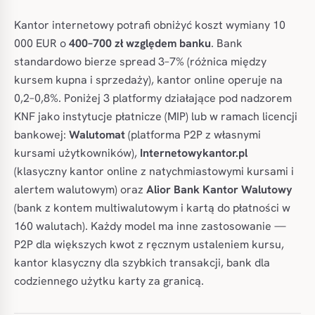
Kantor internetowy potrafi obniżyć koszt wymiany 10
000 EUR o
400–700 zł względem banku
. Bank
standardowo bierze spread 3–7% (różnica między
kursem kupna i sprzedaży), kantor online operuje na
0,2–0,8%. Poniżej 3 platformy działające pod nadzorem
KNF jako instytucje płatnicze (MIP) lub w ramach licencji
bankowej:
Walutomat
(platforma P2P z własnymi
kursami użytkowników),
Internetowykantor.pl
(klasyczny kantor online z natychmiastowymi kursami i
alertem walutowym) oraz
Alior Bank Kantor Walutowy
(bank z kontem multiwalutowym i kartą do płatności w
160 walutach). Każdy model ma inne zastosowanie —
P2P dla większych kwot z ręcznym ustaleniem kursu,
kantor klasyczny dla szybkich transakcji, bank dla
codziennego użytku karty za granicą.