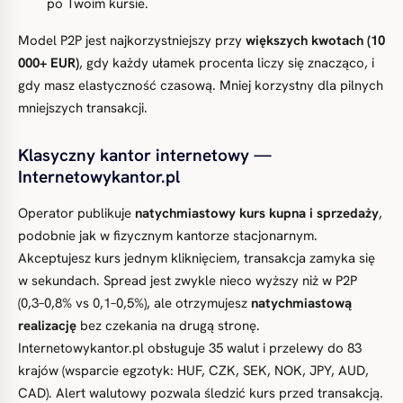
po Twoim kursie.
Model P2P jest najkorzystniejszy przy
większych kwotach (10
000+ EUR)
, gdy każdy ułamek procenta liczy się znacząco, i
gdy masz elastyczność czasową. Mniej korzystny dla pilnych
mniejszych transakcji.
Klasyczny kantor internetowy —
Internetowykantor.pl
Operator publikuje
natychmiastowy kurs kupna i sprzedaży
,
podobnie jak w fizycznym kantorze stacjonarnym.
Akceptujesz kurs jednym kliknięciem, transakcja zamyka się
w sekundach. Spread jest zwykle nieco wyższy niż w P2P
(0,3–0,8% vs 0,1–0,5%), ale otrzymujesz
natychmiastową
realizację
bez czekania na drugą stronę.
Internetowykantor.pl obsługuje 35 walut i przelewy do 83
krajów (wsparcie egzotyk: HUF, CZK, SEK, NOK, JPY, AUD,
CAD). Alert walutowy pozwala śledzić kurs przed transakcją.