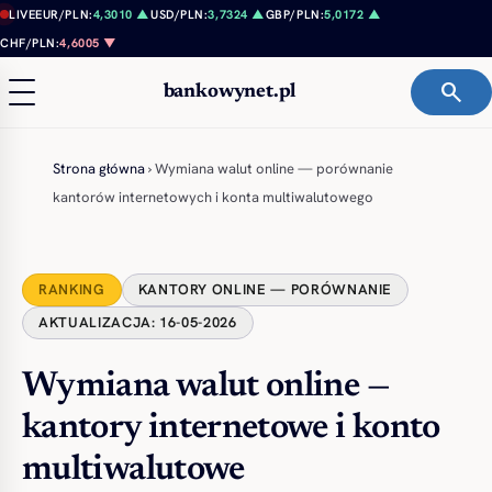
Przejdź do treści
LIVE
EUR/PLN:
4,3010 ▲
USD/PLN:
3,7324 ▲
GBP/PLN:
5,0172 ▲
CHF/PLN:
4,6005 ▼
search
bankowynet.pl
Strona główna
›
Wymiana walut online — porównanie
kantorów internetowych i konta multiwalutowego
RANKING
KANTORY ONLINE — PORÓWNANIE
AKTUALIZACJA: 16-05-2026
Wymiana walut online —
kantory internetowe i konto
multiwalutowe