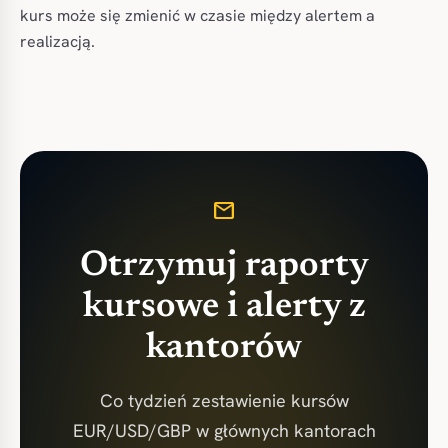
kurs może się zmienić w czasie między alertem a
realizacją.
mail
Otrzymuj raporty
kursowe i alerty z
kantorów
Co tydzień zestawienie kursów
EUR/USD/GBP w głównych kantorach