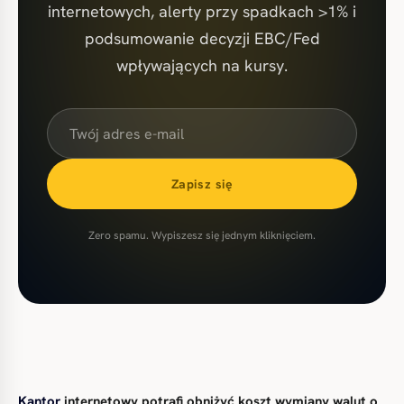
internetowych, alerty przy spadkach >1% i
podsumowanie decyzji EBC/Fed
wpływających na kursy.
Zapisz się
Zero spamu. Wypiszesz się jednym kliknięciem.
Kantor
internetowy potrafi obniżyć koszt wymiany walut o