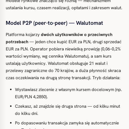
modele rynkowe znacząco się różnią — mechanizmem
ustalania kursu, czasem realizacji, opłatami i zakresem walut.
Model P2P (peer-to-peer) — Walutomat
Platforma kojarzy
dwóch użytkowników o przeciwnych
potrzebach
— jeden chce kupić EUR za PLN, drugi sprzedać
EUR za PLN. Operator pobiera niewielką prowizję (0,06–0,2%
wartości wymiany, wg cennika Walutomatu), a sam kurs
ustalają użytkownicy. Walutomat obsługuje 21 walut i
przelewy zagraniczne do 70 krajów, a duża płynność skraca
czas oczekiwania na drugą stronę transakcji. Tryb działania:
Wystawiasz zlecenie z własnym kursem docelowym (np.
EUR/PLN 4,2850).
Czekasz, aż znajdzie się druga strona — od kilku minut
do kilku dni.
Po dopasowaniu transakcja zamyka się automatycznie