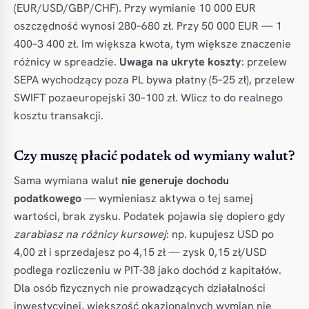
(EUR/USD/GBP/CHF). Przy wymianie 10 000 EUR
oszczędność wynosi 280–680 zł. Przy 50 000 EUR — 1
400–3 400 zł. Im większa kwota, tym większe znaczenie
różnicy w spreadzie.
Uwaga na ukryte koszty
: przelew
SEPA wychodzący poza PL bywa płatny (5–25 zł), przelew
SWIFT pozaeuropejski 30–100 zł. Wlicz to do realnego
kosztu transakcji.
Czy muszę płacić podatek od wymiany walut?
Sama wymiana walut
nie generuje dochodu
podatkowego
— wymieniasz aktywa o tej samej
wartości, brak zysku. Podatek pojawia się dopiero gdy
zarabiasz na różnicy kursowej
: np. kupujesz USD po
4,00 zł i sprzedajesz po 4,15 zł — zysk 0,15 zł/USD
podlega rozliczeniu w PIT-38 jako dochód z kapitałów.
Dla osób fizycznych nie prowadzących działalności
inwestycyjnej, większość okazjonalnych wymian nie