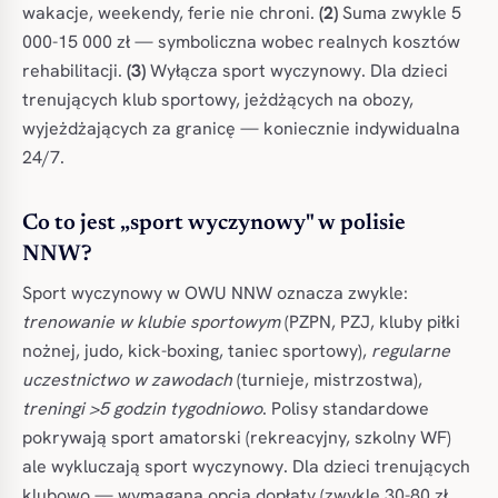
wakacje, weekendy, ferie nie chroni.
(2)
Suma zwykle 5
000-15 000 zł — symboliczna wobec realnych kosztów
rehabilitacji.
(3)
Wyłącza sport wyczynowy. Dla dzieci
trenujących klub sportowy, jeżdżących na obozy,
wyjeżdżających za granicę — koniecznie indywidualna
24/7.
Co to jest „sport wyczynowy" w polisie
NNW?
Sport wyczynowy w OWU NNW oznacza zwykle:
trenowanie w klubie sportowym
(PZPN, PZJ, kluby piłki
nożnej, judo, kick-boxing, taniec sportowy),
regularne
uczestnictwo w zawodach
(turnieje, mistrzostwa),
treningi >5 godzin tygodniowo
. Polisy standardowe
pokrywają sport amatorski (rekreacyjny, szkolny WF)
ale wykluczają sport wyczynowy. Dla dzieci trenujących
klubowo — wymagana opcja dopłaty (zwykle 30-80 zł