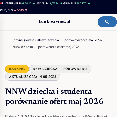
Przejdź do treści
LIVE
EUR/PLN:
4,3010 ▲
USD/PLN:
3,7324 ▲
GBP/PLN:
5,0172 ▲
CHF/PLN:
4,6005 ▼
search
bankowynet.pl
Strona główna
›
Ubezpieczenia — porównywarka maj 2026
›
NNW dziecka — porównanie ofert maj 2026
RANKING
NNW DZIECKA — PORÓWNANIE
AKTUALIZACJA: 14-05-2026
NNW dziecka i studenta —
porównanie ofert maj 2026
Polisa NNW (Następstwa Nieszczęśliwych Wypadków)