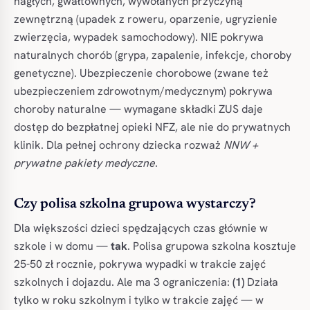
nagłych, gwałtownych, wywołanych przyczyną
zewnętrzną (upadek z roweru, oparzenie, ugryzienie
zwierzęcia, wypadek samochodowy). NIE pokrywa
naturalnych chorób (grypa, zapalenie, infekcje, choroby
genetyczne). Ubezpieczenie chorobowe (zwane też
ubezpieczeniem zdrowotnym/medycznym) pokrywa
choroby naturalne — wymagane składki ZUS daje
dostęp do bezpłatnej opieki NFZ, ale nie do prywatnych
klinik. Dla pełnej ochrony dziecka rozważ
NNW +
prywatne pakiety medyczne
.
Czy polisa szkolna grupowa wystarczy?
Dla większości dzieci spędzających czas głównie w
szkole i w domu —
tak
. Polisa grupowa szkolna kosztuje
25-50 zł rocznie, pokrywa wypadki w trakcie zajęć
szkolnych i dojazdu. Ale ma 3 ograniczenia:
(1)
Działa
tylko w roku szkolnym i tylko w trakcie zajęć — w