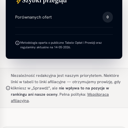
bolt
Szybki przegląd
Porównanych ofert
0
info
Metodologia oparta o publiczne Tabele Opłat i Prowizji oraz
regulaminy aktualne na 14-05-2026.
Niezależność redakcyjna jest naszym priorytetem. Niektóre
linki w tabeli to linki afiliacyjne — otrzymujemy prowizję, gdy
info
klikniesz w „Sprawdź", ale
nie wpływa to na pozycje w
rankingu ani nasze oceny
. Pełna polityka:
Współpraca
afiliacyjna
.