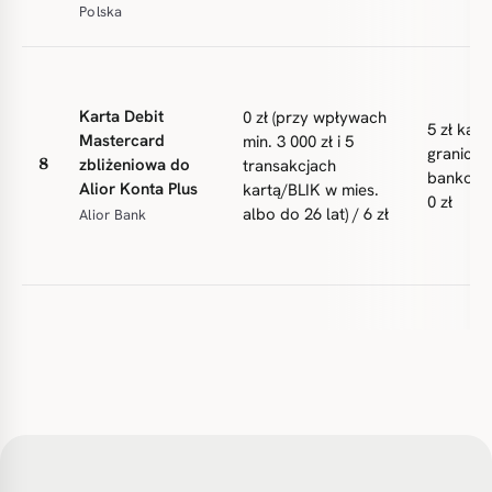
Polska
Karta Debit
0 zł (przy wpływach
5 zł kart
Mastercard
min. 3 000 zł i 5
granicą (
zbliżeniowa do
transakcjach
8
bankoma
Alior Konta Plus
kartą/BLIK w mies.
0 zł
albo do 26 lat) / 6 zł
Alior Bank