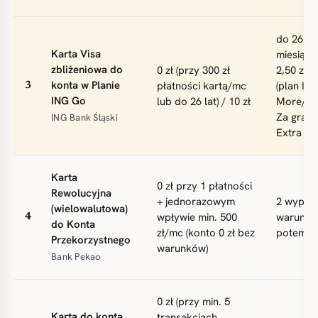
do 26 la
Karta Visa
miesiącu 
zbliżeniowa do
0 zł (przy 300 zł
2,50 zł; 
konta w Planie
płatności kartą/mc
(plan IN
3
ING Go
lub do 26 lat) / 10 zł
More/Ext
Za grani
ING Bank Śląski
Extra i 
Karta
0 zł przy 1 płatności
Rewolucyjna
+ jednorazowym
2 wypłat
(wielowalutowa)
wpływie min. 500
warunkie
4
do Konta
zł/mc (konto 0 zł bez
potem 2,
Przekorzystnego
warunków)
Bank Pekao
0 zł (przy min. 5
Karta do konta
transakcjach