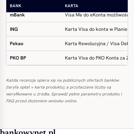
Santander (dziś Erste)
Karta Dopasowana (Visa albo M
BANK
KARTA
mBank
Visa Me do eKonta możliwości
ING
Karta Visa do konta w Planie I
Pekao
Karta Rewolucyjna / Visa Debit
PKO BP
Karta Visa do PKO Konta za Ze
Każda recenzja opiera się na publicznych ofertach banków
(taryfa opłat + karta produktu), a przytaczane liczby są
weryfikowane u źródła. Sprawdź pełne parametry produktu i
FAQ przed złożeniem wniosku online.
bankowynet.pl