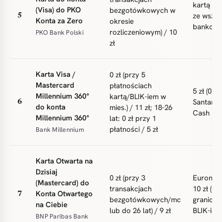
kartą 10 
(Visa) do PKO
bezgotówkowych w
ze wszys
5
Konta za Zero
okresie
bankoma
rozliczeniowym) / 10
PKO Bank Polski
zł
Karta Visa /
0 zł (przy 5
Mastercard
płatnościach
5 zł (0 z
Millennium 360°
kartą/BLIK-iem w
Santande
6
do konta
mies.) / 11 zł; 18-26
Cash 1 zł
Millennium 360°
lat: 0 zł przy 1
płatności / 5 zł
Bank Millennium
Karta Otwarta na
Dzisiaj
0 zł (przy 3
Euronet 
(Mastercard) do
transakcjach
10 zł (0 z
Konta Otwartego
7
bezgotówkowych/mc
granicą 3
na Ciebie
lub do 26 lat) / 9 zł
BLIK-iem 
BNP Paribas Bank