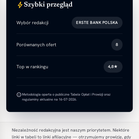
bolt
Szybki przegląd
Wybór redakcji
ERSTE BANK POLSKA
Porównanych ofert
8
Top w rankingu
4,8★
info
Metodologia oparta o publiczne Tabele Opłat i Prowizji oraz
regulaminy aktualne na 16-07-2026.
Niezależność redakcyjna jest naszym priorytetem. Niektóre
linki w tabeli to linki afiliacyjne — otrzymujemy prowizję, gdy