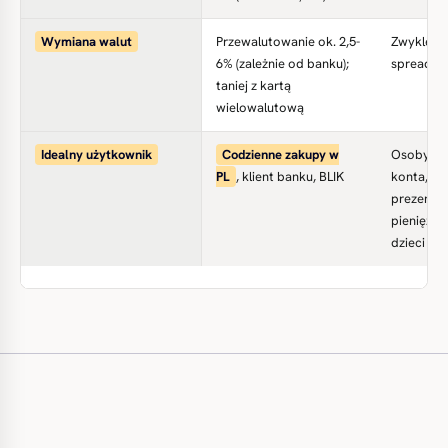
Wymiana walut
Przewalutowanie ok. 2,5-
Zwykle w
6% (zależnie od banku);
spread
taniej z kartą
wielowalutową
Idealny użytkownik
Codzienne zakupy w
Osoby be
PL
, klient banku, BLIK
konta,
prezenty
pieniężne
dzieci