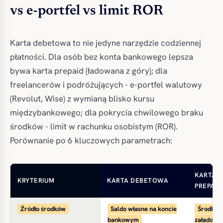
vs e-portfel vs limit ROR
Karta debetowa to nie jedyne narzędzie codziennej
płatności. Dla osób bez konta bankowego lepsza
bywa karta prepaid (ładowana z góry); dla
freelancerów i podróżujących - e-portfel walutowy
(Revolut, Wise) z wymianą blisko kursu
międzybankowego; dla pokrycia chwilowego braku
środków - limit w rachunku osobistym (ROR).
Porównanie po 6 kluczowych parametrach:
KARTA
KRYTERIUM
KARTA DEBETOWA
PREPAID
Źródło środków
Saldo własne na koncie
Środki
bankowym
załadowa