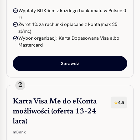
check_circle
Wypłaty BLIK-iem z każdego bankomatu w Polsce 0
zł
check_circle
Zwrot 1% za rachunki opłacane z konta (max 25
zł/mc)
check_circle
Wybór organizacji: Karta Dopasowana Visa albo
Mastercard
Sprawdź
2
Karta Visa Me do eKonta
4,5
star
możliwości (oferta 13-24
lata)
mBank