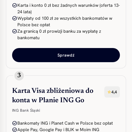
check_circle
Karta i konto 0 zł bez żadnych warunków (oferta 13-
24 lata)
check_circle
Wypłaty od 100 zł ze wszystkich bankomatów w
Polsce bez opłat
check_circle
Za granicą 0 zł prowizji banku za wypłatę z
bankomatu
Sprawdź
3
Karta Visa zbliżeniowa do
4,4
star
konta w Planie ING Go
ING Bank Śląski
check_circle
Bankomaty ING i Planet Cash w Polsce bez opłat
check_circle
Apple Pay, Google Pay i BLIK w Moim ING