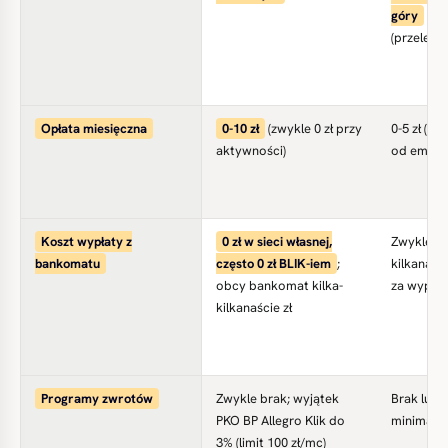
góry
(przelew/k
Opłata miesięczna
0-10 zł
(zwykle 0 zł przy
0-5 zł (zal
aktywności)
od emiten
Koszt wypłaty z
0 zł w sieci własnej,
Zwykle ki
bankomatu
często 0 zł BLIK-iem
;
kilkanaści
obcy bankomat kilka-
za wypłat
kilkanaście zł
Programy zwrotów
Zwykle brak; wyjątek
Brak lub
PKO BP Allegro Klik do
minimaln
3% (limit 100 zł/mc)