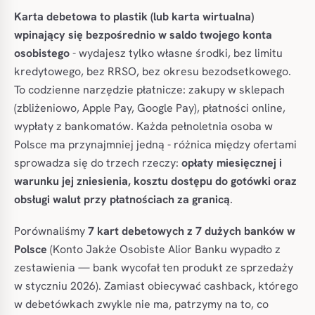
Karta debetowa to plastik (lub karta wirtualna)
wpinający się bezpośrednio w saldo twojego konta
osobistego
- wydajesz tylko własne środki, bez limitu
kredytowego, bez RRSO, bez okresu bezodsetkowego.
To codzienne narzędzie płatnicze: zakupy w sklepach
(zbliżeniowo, Apple Pay, Google Pay), płatności online,
wypłaty z bankomatów. Każda pełnoletnia osoba w
Polsce ma przynajmniej jedną - różnica między ofertami
sprowadza się do trzech rzeczy:
opłaty miesięcznej i
warunku jej zniesienia, kosztu dostępu do gotówki oraz
obsługi walut przy płatnościach za granicą
.
Porównaliśmy
7 kart debetowych z 7 dużych banków w
Polsce
(Konto Jakże Osobiste Alior Banku wypadło z
zestawienia — bank wycofał ten produkt ze sprzedaży
w styczniu 2026). Zamiast obiecywać cashback, którego
w debetówkach zwykle nie ma, patrzymy na to, co