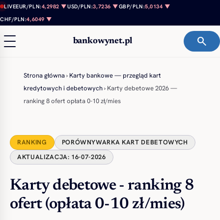
Przejdź do treści
LIVE
EUR/PLN:
4,2982 ▼
USD/PLN:
3,7236 ▼
GBP/PLN:
5,0134 ▼
CHF/PLN:
4,6049 ▼
search
bankowynet.pl
Strona główna
›
Karty bankowe — przegląd kart
kredytowych i debetowych
›
Karty debetowe 2026 —
ranking 8 ofert opłata 0-10 zł/mies
RANKING
PORÓWNYWARKA KART DEBETOWYCH
AKTUALIZACJA: 16-07-2026
Karty debetowe - ranking 8
ofert (opłata 0-10 zł/mies)