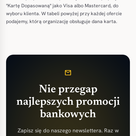
"Kartę Dopasowaną" jako Visa albo Mastercard, do
wyboru klienta. W tabeli powyżej przy każdej ofercie
podajemy, którą organizację obsługuje dana karta.
mail
Nie przegap
najlepszych promocji
bankowych
Zapisz się do naszego newslettera. Raz w