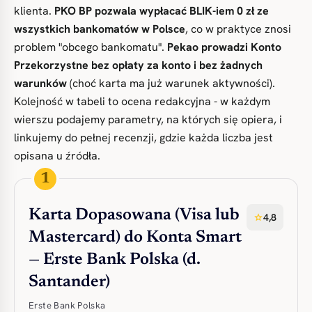
klienta.
PKO BP pozwala wypłacać BLIK-iem 0 zł ze
wszystkich bankomatów w Polsce
, co w praktyce znosi
problem "obcego bankomatu".
Pekao prowadzi Konto
Przekorzystne bez opłaty za konto i bez żadnych
warunków
(choć karta ma już warunek aktywności).
Kolejność w tabeli to ocena redakcyjna - w każdym
wierszu podajemy parametry, na których się opiera, i
linkujemy do pełnej recenzji, gdzie każda liczba jest
opisana u źródła.
1
Karta Dopasowana (Visa lub
4,8
star
Mastercard) do Konta Smart
— Erste Bank Polska (d.
Santander)
Erste Bank Polska