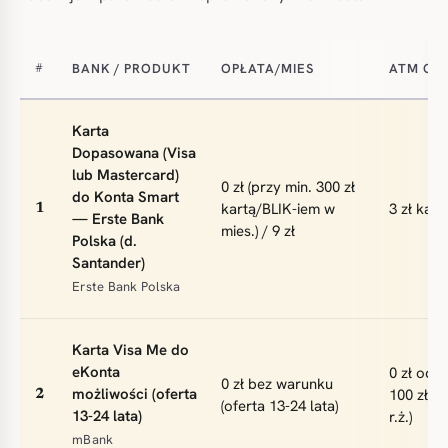
BANK / PRODUKT
OPŁATA/MIES
ATM OB
#
Karta
Dopasowana (Visa
lub Mastercard)
0 zł (przy min. 300 zł
do Konta Smart
kartą/BLIK-iem w
3 zł kart
1
— Erste Bank
mies.) / 9 zł
Polska (d.
Santander)
Erste Bank Polska
Karta Visa Me do
eKonta
0 zł od 1
0 zł bez warunku
możliwości (oferta
100 zł —
2
(oferta 13-24 lata)
13-24 lata)
r.ż.)
mBank