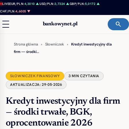
Przejdź do treści
LIVE
EUR/PLN:
4,3010 ▲
USD/PLN:
3,7324 ▲
GBP/PLN:
5,0172 ▲
CHF/PLN:
4,6005 ▼
search
bankowynet.pl
Strona główna
›
Słowniczek
›
Kredyt inwestycyjny dla
firm — środki…
SŁOWNICZEK FINANSOWY
3 MIN CZYTANIA
AKTUALIZACJA: 29-05-2026
Kredyt inwestycyjny dla firm
— środki trwałe, BGK,
oprocentowanie 2026