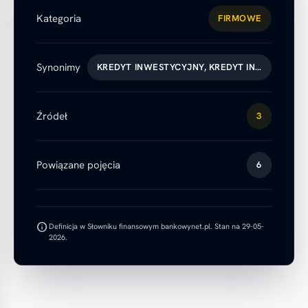
Kategoria
FIRMOWE
Synonimy
KREDYT INWESTYCYJNY, KREDYT IN…
Źródeł
3
Powiązane pojęcia
6
info
Definicja w Słowniku finansowym bankowynet.pl. Stan na 29-05-
2026.