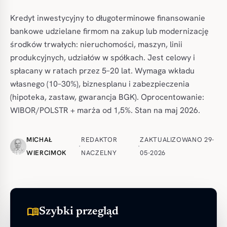
Kredyt inwestycyjny to długoterminowe finansowanie
bankowe udzielane firmom na zakup lub modernizację
środków trwałych: nieruchomości, maszyn, linii
produkcyjnych, udziałów w spółkach. Jest celowy i
spłacany w ratach przez 5–20 lat. Wymaga wkładu
własnego (10–30%), biznesplanu i zabezpieczenia
(hipoteka, zastaw, gwarancja BGK). Oprocentowanie:
WIBOR/POLSTR + marża od 1,5%. Stan na maj 2026.
MICHAŁ
REDAKTOR
ZAKTUALIZOWANO 29-
·
·
WIERCIMOK
NACZELNY
05-2026
menu_book
Szybki przegląd