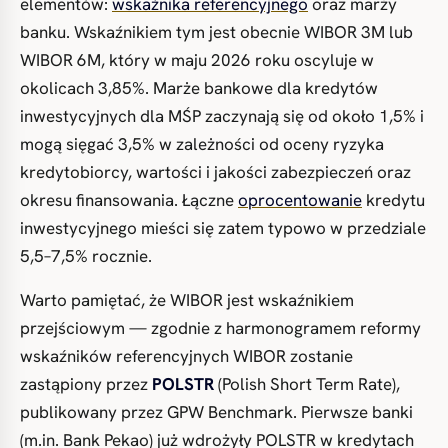
elementów:
wskaźnika referencyjnego
oraz marży
banku. Wskaźnikiem tym jest obecnie WIBOR 3M lub
WIBOR 6M, który w maju 2026 roku oscyluje w
okolicach 3,85%. Marże bankowe dla kredytów
inwestycyjnych dla MŚP zaczynają się od około 1,5% i
mogą sięgać 3,5% w zależności od oceny ryzyka
kredytobiorcy, wartości i jakości zabezpieczeń oraz
okresu finansowania. Łączne
oprocentowanie
kredytu
inwestycyjnego mieści się zatem typowo w przedziale
5,5–7,5% rocznie.
Warto pamiętać, że WIBOR jest wskaźnikiem
przejściowym — zgodnie z harmonogramem reformy
wskaźników referencyjnych WIBOR zostanie
zastąpiony przez
POLSTR
(Polish Short Term Rate),
publikowany przez GPW Benchmark. Pierwsze banki
(m.in. Bank Pekao) już wdrożyły POLSTR w kredytach