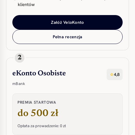
klientów
Załóż VeloKonto
Pełna recenzja
2
eKonto Osobiste
4,8
star
mBank
PREMIA STARTOWA
do 500 zł
Opłata za prowadzenie: 0 zł