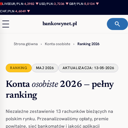
Przejdź do treści
LIVE
EUR/PLN:
4,2982 ▼
USD/PLN:
3,7236 ▼
GBP/PLN:
5,0134 ▼
CHF/PLN:
4,6049 ▼
search
bankowynet.pl
Strona główna
›
Konta osobiste
›
Ranking 2026
RANKING
MAJ 2026
AKTUALIZACJA: 13-05-2026
Konta
osobiste
2026 — pełny
ranking
Niezależne zestawienie 13 rachunków bieżących na
polskim rynku. Przeanalizowaliśmy opłaty, premie
powitalne, sieć bankomatów i jakość aplikacji