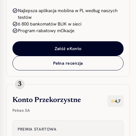
check_circle
Najlepsza aplikacja mobilna w PL według naszych
testów
check_circle
6 800 bankomatów BLIK w sieci
check_circle
Program rabatowy mOkazje
Załóż eKonto
Pełna recenzja
3
Konto Przekorzystne
4,7
star
Pekao SA
PREMIA STARTOWA