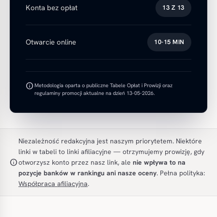
Konta bez opłat
13 Z 13
Otwarcie online
10-15 MIN
info
Metodologia oparta o publiczne Tabele Opłat i Prowizji oraz
regulaminy promocji aktualne na dzień 13-05-2026.
Niezależność redakcyjna jest naszym priorytetem. Niektóre
linki w tabeli to linki afiliacyjne — otrzymujemy prowizję, gdy
info
otworzysz konto przez nasz link, ale
nie wpływa to na
pozycje banków w rankingu ani nasze oceny
. Pełna polityka:
Współpraca afiliacyjna
.