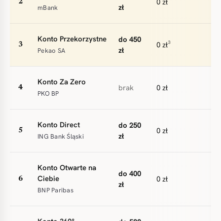
0 zł
2
zł
mBank
Konto Przekorzystne
do 450
0 zł³
3
zł
Pekao SA
Konto Za Zero
brak
0 zł
4
PKO BP
Konto Direct
do 250
0 zł
5
zł
ING Bank Śląski
Konto Otwarte na
do 400
Ciebie
0 zł
6
zł
BNP Paribas