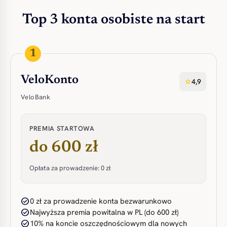
Top 3 konta osobiste na start
1
VeloKonto
4,9
star
VeloBank
PREMIA STARTOWA
do 600 zł
Opłata za prowadzenie: 0 zł
check_circle
0 zł za prowadzenie konta bezwarunkowo
check_circle
Najwyższa premia powitalna w PL (do 600 zł)
check_circle
10% na koncie oszczędnościowym dla nowych