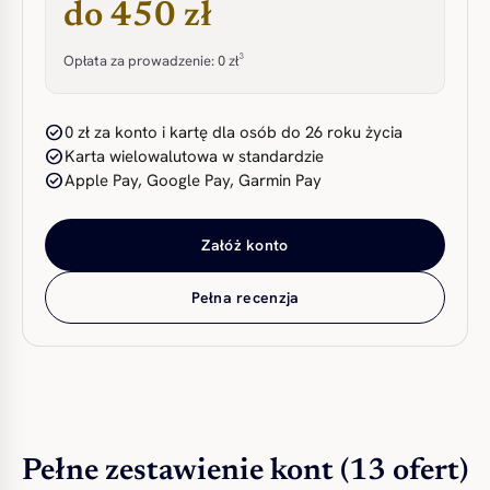
do 450 zł
Opłata za prowadzenie: 0 zł³
check_circle
0 zł za konto i kartę dla osób do 26 roku życia
check_circle
Karta wielowalutowa w standardzie
check_circle
Apple Pay, Google Pay, Garmin Pay
Załóż konto
Pełna recenzja
Pełne zestawienie kont (13 ofert)