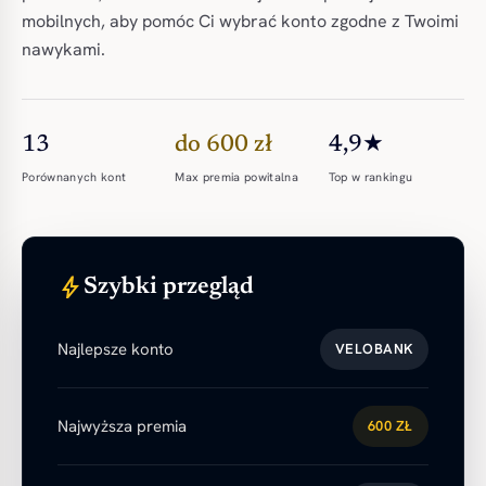
mobilnych, aby pomóc Ci wybrać konto zgodne z Twoimi
nawykami.
13
do 600 zł
4,9★
Porównanych kont
Max premia powitalna
Top w rankingu
bolt
Szybki przegląd
Najlepsze konto
VELOBANK
Najwyższa premia
600 ZŁ