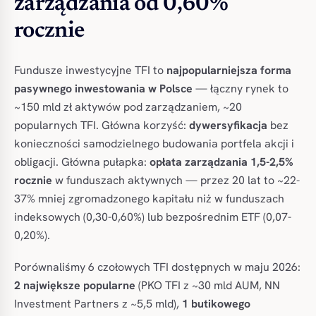
zarządzania od 0,60%
rocznie
Fundusze inwestycyjne TFI to
najpopularniejsza forma
pasywnego inwestowania w Polsce
— łączny rynek to
~150 mld zł aktywów pod zarządzaniem, ~20
popularnych TFI. Główna korzyść:
dywersyfikacja
bez
konieczności samodzielnego budowania portfela akcji i
obligacji. Główna pułapka:
opłata zarządzania 1,5-2,5%
rocznie
w funduszach aktywnych — przez 20 lat to ~22-
37% mniej zgromadzonego kapitału niż w funduszach
indeksowych (0,30-0,60%) lub bezpośrednim ETF (0,07-
0,20%).
Porównaliśmy 6 czołowych TFI dostępnych w maju 2026:
2 największe popularne
(PKO TFI z ~30 mld AUM, NN
Investment Partners z ~5,5 mld),
1 butikowego