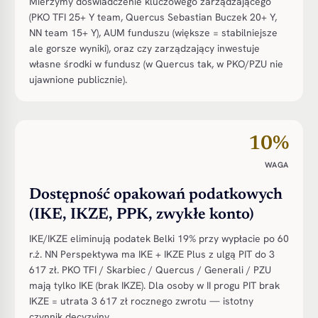
Mierzymy doświadczenie kluczowego zarządzającego
(PKO TFI 25+ Y team, Quercus Sebastian Buczek 20+ Y,
NN team 15+ Y), AUM funduszu (większe = stabilniejsze
ale gorsze wyniki), oraz czy zarządzający inwestuje
własne środki w fundusz (w Quercus tak, w PKO/PZU nie
ujawnione publicznie).
10%
WAGA
Dostępność opakowań podatkowych
(IKE, IKZE, PPK, zwykłe konto)
IKE/IKZE eliminują podatek Belki 19% przy wypłacie po 60
r.ż. NN Perspektywa ma IKE + IKZE Plus z ulgą PIT do 3
617 zł. PKO TFI / Skarbiec / Quercus / Generali / PZU
mają tylko IKE (brak IKZE). Dla osoby w II progu PIT brak
IKZE = utrata 3 617 zł rocznego zwrotu — istotny
czynnik decyzyjny.