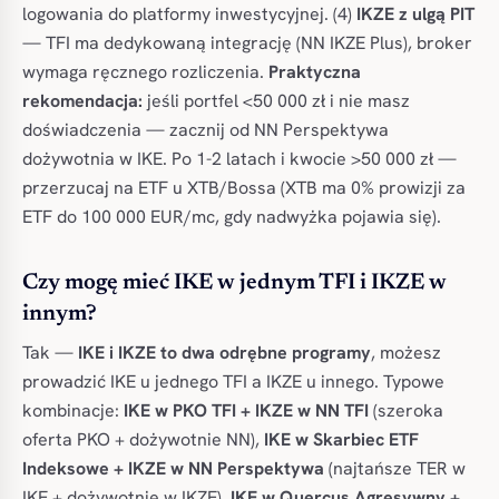
logowania do platformy inwestycyjnej. (4)
IKZE z ulgą PIT
— TFI ma dedykowaną integrację (NN IKZE Plus), broker
wymaga ręcznego rozliczenia.
Praktyczna
rekomendacja:
jeśli portfel <50 000 zł i nie masz
doświadczenia — zacznij od NN Perspektywa
dożywotnia w IKE. Po 1-2 latach i kwocie >50 000 zł —
przerzucaj na ETF u XTB/Bossa (XTB ma 0% prowizji za
ETF do 100 000 EUR/mc, gdy nadwyżka pojawia się).
Czy mogę mieć IKE w jednym TFI i IKZE w
innym?
Tak —
IKE i IKZE to dwa odrębne programy
, możesz
prowadzić IKE u jednego TFI a IKZE u innego. Typowe
kombinacje:
IKE w PKO TFI + IKZE w NN TFI
(szeroka
oferta PKO + dożywotnie NN),
IKE w Skarbiec ETF
Indeksowe + IKZE w NN Perspektywa
(najtańsze TER w
IKE + dożywotnie w IKZE),
IKE w Quercus Agresywny +