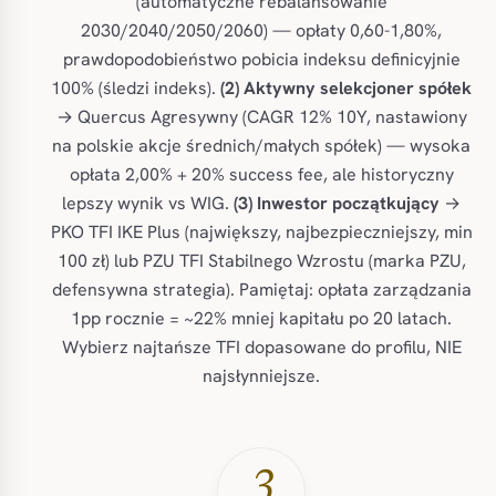
(automatyczne rebalansowanie
2030/2040/2050/2060) — opłaty 0,60-1,80%,
prawdopodobieństwo pobicia indeksu definicyjnie
100% (śledzi indeks).
(2) Aktywny selekcjoner spółek
→ Quercus Agresywny (CAGR 12% 10Y, nastawiony
na polskie akcje średnich/małych spółek) — wysoka
opłata 2,00% + 20% success fee, ale historyczny
lepszy wynik vs WIG.
(3) Inwestor początkujący
→
PKO TFI IKE Plus (największy, najbezpieczniejszy, min
100 zł) lub PZU TFI Stabilnego Wzrostu (marka PZU,
defensywna strategia). Pamiętaj: opłata zarządzania
1pp rocznie = ~22% mniej kapitału po 20 latach.
Wybierz najtańsze TFI dopasowane do profilu, NIE
najsłynniejsze.
3