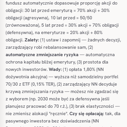
fundusz automatycznie dopasowuje proporcję akcji do
obligacji: 30 lat przed emeryturą = 70% akcji + 30%
obligacji (agresywna), 10 lat przed = 50/50
(zrównoważona), 5 lat przed = 30% akcji + 70% obligacji
(defensywna), na emeryturze = 20% akcji + 80%
obligacji.
Zalety:
(1) ustaw i zapomnij — żadnych decyzji,
zarządzający robi rebalansowanie sam, (2)
automatyczne zmniejszanie ryzyka
— automatyczna
ochrona kapitału bliżej emerytury, (3) prostota dla
nowych inwestorów.
Wady:
(1) opłata 1,80% (NN
dożywotnia akcyjna) — wyższa niż samodzielny portfel
70/30 z ETF (0,15% TER), (2) zarządzający NN decyduje
krzywą zmniejszania ryzyka — możesz nie zgadzać się
z wyborem (np. 2030 może być za defensywna jeśli
planujesz pracować do 70 r.ż.), (3) brak elastyczności —
nie zmienisz alokacji "ręcznie".
Czy się opłacają:
tak, dla
pasywnego inwestora bez doświadczenia (NN