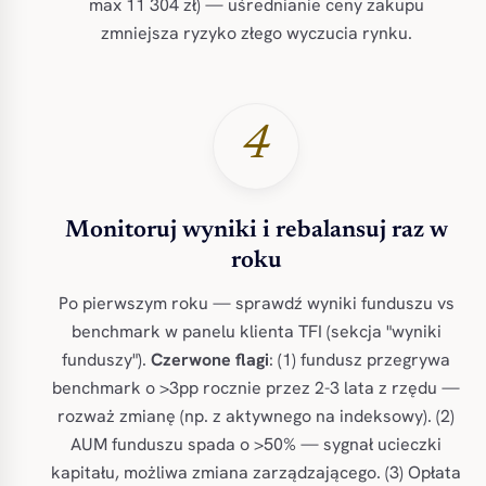
max 11 304 zł) — uśrednianie ceny zakupu
zmniejsza ryzyko złego wyczucia rynku.
4
Monitoruj wyniki i rebalansuj raz w
roku
Po pierwszym roku — sprawdź wyniki funduszu vs
benchmark w panelu klienta TFI (sekcja "wyniki
funduszy").
Czerwone flagi
: (1) fundusz przegrywa
benchmark o >3pp rocznie przez 2-3 lata z rzędu —
rozważ zmianę (np. z aktywnego na indeksowy). (2)
AUM funduszu spada o >50% — sygnał ucieczki
kapitału, możliwa zmiana zarządzającego. (3) Opłata