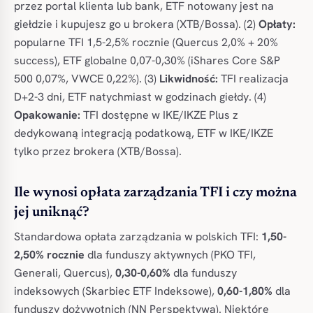
przez portal klienta lub bank, ETF notowany jest na
giełdzie i kupujesz go u brokera (XTB/Bossa). (2)
Opłaty:
popularne TFI 1,5-2,5% rocznie (Quercus 2,0% + 20%
success), ETF globalne 0,07-0,30% (iShares Core S&P
500 0,07%, VWCE 0,22%). (3)
Likwidność:
TFI realizacja
D+2-3 dni, ETF natychmiast w godzinach giełdy. (4)
Opakowanie:
TFI dostępne w IKE/IKZE Plus z
dedykowaną integracją podatkową, ETF w IKE/IKZE
tylko przez brokera (XTB/Bossa).
Ile wynosi opłata zarządzania TFI i czy można
jej uniknąć?
Standardowa opłata zarządzania w polskich TFI:
1,50-
2,50% rocznie
dla funduszy aktywnych (PKO TFI,
Generali, Quercus),
0,30-0,60%
dla funduszy
indeksowych (Skarbiec ETF Indeksowe),
0,60-1,80%
dla
funduszy dożywotnich (NN Perspektywa). Niektóre