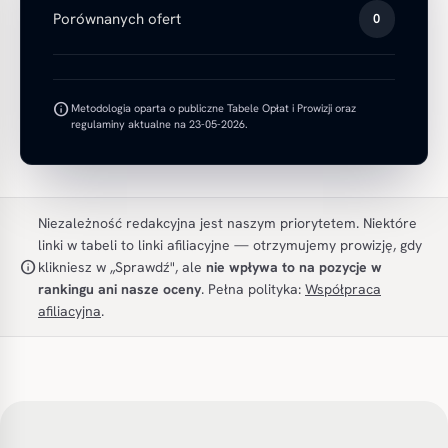
Porównanych ofert
0
info
Metodologia oparta o publiczne Tabele Opłat i Prowizji oraz
regulaminy aktualne na 23-05-2026.
Niezależność redakcyjna jest naszym priorytetem. Niektóre
linki w tabeli to linki afiliacyjne — otrzymujemy prowizję, gdy
info
klikniesz w „Sprawdź", ale
nie wpływa to na pozycje w
rankingu ani nasze oceny
. Pełna polityka:
Współpraca
afiliacyjna
.