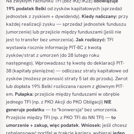
Na zwykłym rachunku TFI (bez IKE/IKZE)
obowiązuje
19% podatek Belki
od zysków kapitałowych (sprzedaż
jednostek z zyskiem + dywidendy).
Kiedy naliczany:
przy
każdej realizacji zysku — sprzedaż jednostek funduszu
(umorzenie) lub przejście między funduszami (jeśli nie
jest to transfer bez umorzenia).
Jak rozliczyć:
TFI
wystawia rocznie informację PIT-8C z kwotą
zysków/strat z umorzeń (do 28 lutego roku
następnego). Wprowadzasz tę kwotę do deklaracji PIT-
38 (kapitały pieniężne) — odliczasz straty kapitałowe od
zysków (możesz przenosić straty 5 lat do przodu). Zwrot
lub dopłata 19% Belki rozliczana razem z głównym PIT-
em.
Pułapka:
przejście między funduszami w obrębie
jednego TFI (np. z PKO Akcji do PKO Obligacji)
NIE
generuje podatku
— to "konwersja" bez umorzenia.
Przejście między TFI (np. z PKO TFI do NN TFI) —
to
umorzenie + zakup, więc podatek
.
Wniosek:
jeśli chcesz
rebalansować portfel w trakcie kariery, wybieraj
jeden