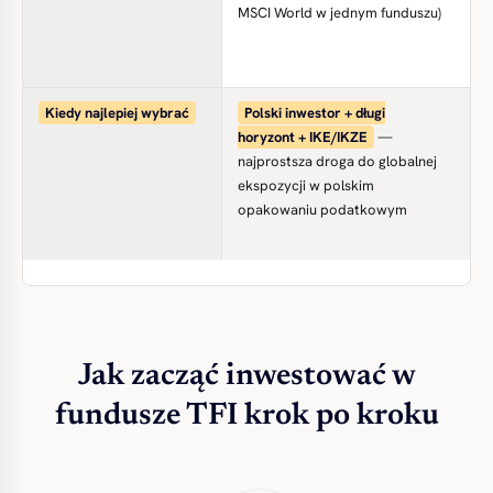
MSCI World w jednym funduszu)
(s
wy
za
Kiedy najlepiej wybrać
Polski inwestor + długi
A
horyzont + IKE/IKZE
—
ko
najprostsza droga do globalnej
ko
ekspozycji w polskim
za
opakowaniu podatkowym
(Q
akc
Jak zacząć inwestować w
fundusze TFI krok po kroku