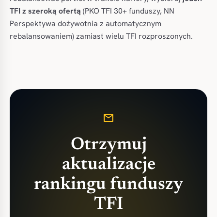
TFI z szeroką ofertą
(PKO TFI 30+ funduszy, NN
Perspektywa dożywotnia z automatycznym
rebalansowaniem) zamiast wielu TFI rozproszonych.
mail
Otrzymuj
aktualizacje
rankingu funduszy
TFI