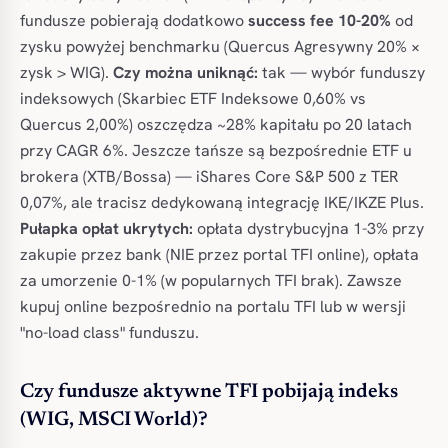
fundusze pobierają dodatkowo
success fee 10-20%
od
zysku powyżej benchmarku (Quercus Agresywny 20% ×
zysk > WIG).
Czy można uniknąć:
tak — wybór funduszy
indeksowych (Skarbiec ETF Indeksowe 0,60% vs
Quercus 2,00%) oszczędza ~28% kapitału po 20 latach
przy CAGR 6%. Jeszcze tańsze są bezpośrednie ETF u
brokera (XTB/Bossa) — iShares Core S&P 500 z TER
0,07%, ale tracisz dedykowaną integrację IKE/IKZE Plus.
Pułapka opłat ukrytych:
opłata dystrybucyjna 1-3% przy
zakupie przez bank (NIE przez portal TFI online), opłata
za umorzenie 0-1% (w popularnych TFI brak). Zawsze
kupuj online bezpośrednio na portalu TFI lub w wersji
"no-load class" funduszu.
Czy fundusze aktywne TFI pobijają indeks
(WIG, MSCI World)?