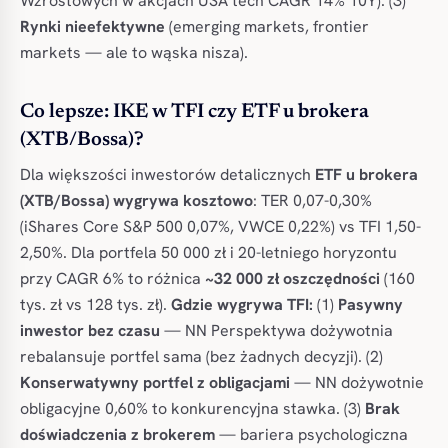
Wzrostowych w akcjach USA tech CAGR 14% 10Y). (3)
Rynki nieefektywne
(emerging markets, frontier
markets — ale to wąska nisza).
Co lepsze: IKE w TFI czy ETF u brokera
(XTB/Bossa)?
Dla większości inwestorów detalicznych
ETF u brokera
(XTB/Bossa) wygrywa kosztowo
: TER 0,07-0,30%
(iShares Core S&P 500 0,07%, VWCE 0,22%) vs TFI 1,50-
2,50%. Dla portfela 50 000 zł i 20-letniego horyzontu
przy CAGR 6% to różnica
~32 000 zł oszczędności
(160
tys. zł vs 128 tys. zł).
Gdzie wygrywa TFI:
(1)
Pasywny
inwestor bez czasu
— NN Perspektywa dożywotnia
rebalansuje portfel sama (bez żadnych decyzji). (2)
Konserwatywny portfel z obligacjami
— NN dożywotnie
obligacyjne 0,60% to konkurencyjna stawka. (3)
Brak
doświadczenia z brokerem
— bariera psychologiczna