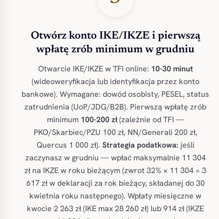
Otwórz konto IKE/IKZE i pierwszą
wpłatę zrób minimum w grudniu
Otwarcie IKE/IKZE w TFI online:
10-30 minut
(wideoweryfikacja lub identyfikacja przez konto
bankowe). Wymagane: dowód osobisty, PESEL, status
zatrudnienia (UoP/JDG/B2B). Pierwszą wpłatę zrób
minimum
100-200 zł
(zależnie od TFI —
PKO/Skarbiec/PZU 100 zł, NN/Generali 200 zł,
Quercus 1 000 zł).
Strategia podatkowa:
jeśli
zaczynasz w grudniu — wpłać maksymalnie 11 304
zł na IKZE w roku bieżącym (zwrot 32% × 11 304 = 3
617 zł w deklaracji za rok bieżący, składanej do 30
kwietnia roku następnego). Wpłaty miesięczne w
kwocie 2 263 zł (IKE max 28 260 zł) lub 914 zł (IKZE