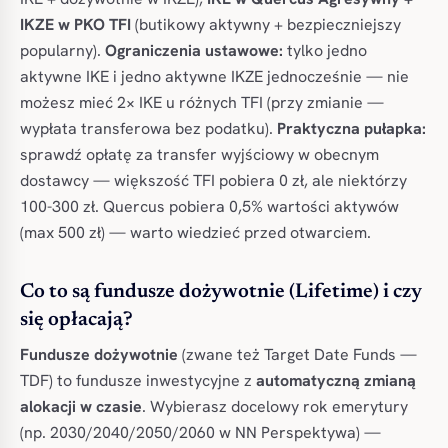
IKZE w PKO TFI
(butikowy aktywny + bezpieczniejszy
popularny).
Ograniczenia ustawowe:
tylko jedno
aktywne IKE i jedno aktywne IKZE jednocześnie — nie
możesz mieć 2× IKE u różnych TFI (przy zmianie —
wypłata transferowa bez podatku).
Praktyczna pułapka:
sprawdź opłatę za transfer wyjściowy w obecnym
dostawcy — większość TFI pobiera 0 zł, ale niektórzy
100-300 zł. Quercus pobiera 0,5% wartości aktywów
(max 500 zł) — warto wiedzieć przed otwarciem.
Co to są fundusze dożywotnie (Lifetime) i czy
się opłacają?
Fundusze dożywotnie
(zwane też Target Date Funds —
TDF) to fundusze inwestycyjne z
automatyczną zmianą
alokacji w czasie
. Wybierasz docelowy rok emerytury
(np. 2030/2040/2050/2060 w NN Perspektywa) —