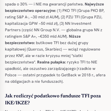
spada o 30% — i NIE ma gwarancji państwa.
Najwyższe
bezpieczeństwo operacyjne:
(1) PKO TFI (Grupa PKO BP,
rating S&P A-, ~30 mld zł AUM), (2) PZU TFI (Grupa PZU,
kapitalizacja GPW ~50 mld zł), (3) NN Investment
Partners (część NN Group N.V. — globalna grupa NN z
ratingiem S&P A+, ~€350 mld AUM).
Niższe
bezpieczeństwo:
butikowe TFI bez dużej grupy
kapitałowej (Quercus, Skarbiec) — wciąż regulowane
przez KNF, ale w razie kryzysu mniej "siatki
bezpieczeństwa".
Realna pułapka:
ryzyko TFI to NIE
upadłość, ale oszustwo zarządzającego (rzadkie w
Polsce — ostatni przypadek to GetBack w 2018 r., afera
na obligacjach a nie funduszach).
Jak rozliczyć podatkowo fundusze TFI poza
IKE/IKZE?