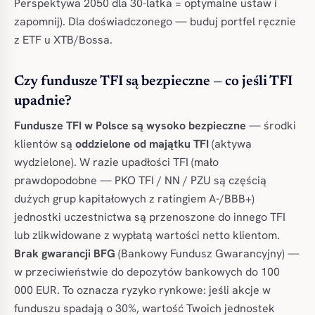
Perspektywa 2050 dla 30-latka = optymalne ustaw i
zapomnij). Dla doświadczonego — buduj portfel ręcznie
z ETF u XTB/Bossa.
Czy fundusze TFI są bezpieczne — co jeśli TFI
upadnie?
Fundusze TFI w Polsce są wysoko bezpieczne
— środki
klientów są
oddzielone od majątku TFI
(aktywa
wydzielone). W razie upadłości TFI (mało
prawdopodobne — PKO TFI / NN / PZU są częścią
dużych grup kapitałowych z ratingiem A-/BBB+)
jednostki uczestnictwa są przenoszone do innego TFI
lub zlikwidowane z wypłatą wartości netto klientom.
Brak gwarancji BFG
(Bankowy Fundusz Gwarancyjny) —
w przeciwieństwie do depozytów bankowych do 100
000 EUR. To oznacza ryzyko rynkowe: jeśli akcje w
funduszu spadają o 30%, wartość Twoich jednostek