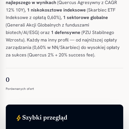
najlepszego w wynikach
(Quercus Agresywny z CAGR
12% 10Y),
1 niskokosztowe indeksowe
(Skarbiec ETF
Indeksowe z opłatą 0,60%),
1 sektorowe globalne
(Generali Akcji Globalnych z funduszami
biotech/AI/ESG) oraz
1 defensywne
(PZU Stabilnego
Wzrostu). Każdy ma inny profil — od najniższej opłaty
zarządzania (0,60% w NN/Skarbiec) do wysokiej opłaty
za sukces (Quercus 2% + 20% success fee).
0
Porównanych ofert
bolt
Szybki przegląd