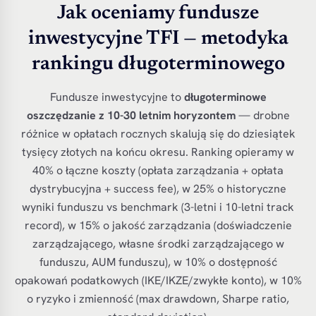
Jak oceniamy fundusze
inwestycyjne TFI — metodyka
rankingu długoterminowego
Fundusze inwestycyjne to
długoterminowe
oszczędzanie z 10-30 letnim horyzontem
— drobne
różnice w opłatach rocznych skalują się do dziesiątek
tysięcy złotych na końcu okresu. Ranking opieramy w
40% o łączne koszty (opłata zarządzania + opłata
dystrybucyjna + success fee), w 25% o historyczne
wyniki funduszu vs benchmark (3-letni i 10-letni track
record), w 15% o jakość zarządzania (doświadczenie
zarządzającego, własne środki zarządzającego w
funduszu, AUM funduszu), w 10% o dostępność
opakowań podatkowych (IKE/IKZE/zwykłe konto), w 10%
o ryzyko i zmienność (max drawdown, Sharpe ratio,