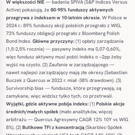
W większości NIE
— badania SPIVA (S&P Indices Versus
Active) pokazują, że
80-95% funduszy aktywnych
przegrywa z indeksem w 10-letnim okresie
. W Polsce w
2024 r.: 89% funduszy akcji polskich przegrało z WIG,
73% funduszy obligacji przegrało z Bloomberg Polish
Bond Index.
Główne przyczyny:
(1) opłaty zarządzania
(1,5-2,5% rocznie) — pasywny indeks ma 0,07-0,60%,
więc fundusz aktywny musi pobić indeks o ~2pp żeby
wyjść na czysto. (2) Zaufanie w zarządzającego —
nawet najlepsi zarządzający mają złe okresy (Sebastian
Buczek z Quercus w 2022 r. miał -38% drawdown). (3)
Survivorship bias — fundusze, które przegrywają, są
zamykane, więc widzisz tylko tych, co przetrwali.
Wyjątki, gdzie aktywne pobija indeks:
(1)
Polskie akcje
średnich/małych spółek
(mało analityków, więcej
arbitrażu — Quercus Agresywny CAGR 12% 10Y vs WIG
8%). (2)
Butikowe TFI z koncentracją
(Skarbiec-Spółek