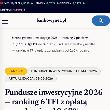
Przejdź do treści
LIVE
EUR/PLN:
4,3010 ▲
USD/PLN:
3,7324 ▲
GBP/PLN:
5,0172 ▲
CHF/PLN:
4,6005 ▼
search
bankowynet.pl
Strona główna
›
Inwestycje 2026 — ranking 9 platform,
IKE/IKZE i ulga PIT do 3 510 zł
›
Fundusze inwestycyjne 2026
— ranking 6 TFI z opłatą zarządzania od 0,60% rocznie
RANKING
FUNDUSZE INWESTYCYJNE TFI MAJ 2026
AKTUALIZACJA: 23-05-2026
Fundusze inwestycyjne 2026
— ranking 6 TFI z opłatą