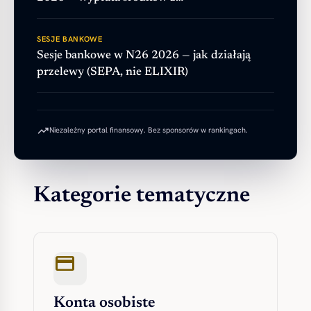
SESJE BANKOWE
Sesje bankowe w N26 2026 — jak działają
przelewy (SEPA, nie ELIXIR)
trending_up
Niezależny portal finansowy. Bez sponsorów w rankingach.
Kategorie tematyczne
credit_card
Konta osobiste