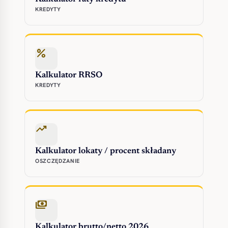
KREDYTY
percent
Kalkulator RRSO
KREDYTY
trending_up
Kalkulator lokaty / procent składany
OSZCZĘDZANIE
payments
Kalkulator brutto/netto 2026