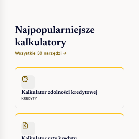
Najpopularniejsze
kalkulatory
Wszystkie 30 narzędzi →
savings
Kalkulator zdolności kredytowej
KREDYTY
request_quote
Kalkulator raty kredytu