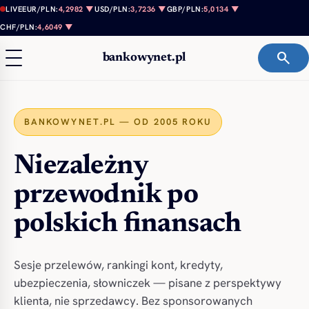
Przejdź do treści
LIVE
EUR/PLN:
4,2982 ▼
USD/PLN:
3,7236 ▼
GBP/PLN:
5,0134 ▼
CHF/PLN:
4,6049 ▼
search
bankowynet.pl
BANKOWYNET.PL — OD 2005 ROKU
Niezależny
przewodnik po
polskich finansach
Sesje przelewów, rankingi kont, kredyty,
ubezpieczenia, słowniczek — pisane z perspektywy
klienta, nie sprzedawcy. Bez sponsorowanych