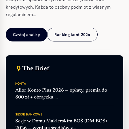
kredytowych. Każda to osobny podmiot z własnym
regulaminem…
Czytaj analizę
Ranking kont 2026
flash_on
The Brief
KONTA
Alior Konto Plus 2026 — opłaty, premia do
800 zł + obrączka,…
SESJE BANKOWE
Sesje w Domu Maklerskim BOŚ (DM BOŚ)
2026 — wypłata środków z…