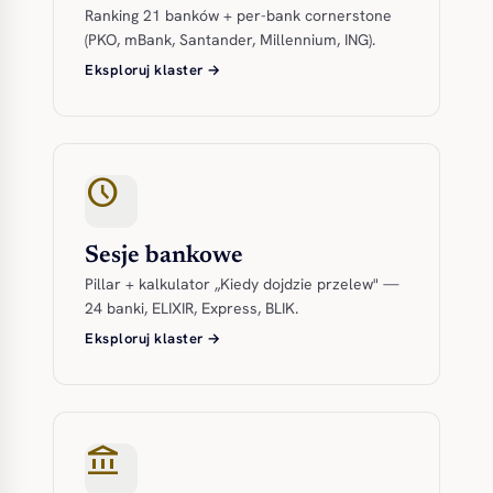
Ranking 21 banków + per-bank cornerstone
(PKO, mBank, Santander, Millennium, ING).
Eksploruj klaster →
schedule
Sesje bankowe
Pillar + kalkulator „Kiedy dojdzie przelew" —
24 banki, ELIXIR, Express, BLIK.
Eksploruj klaster →
account_balance