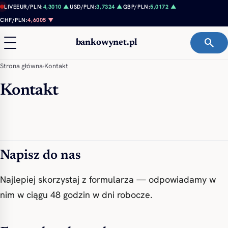
Przejdź do treści
LIVE
EUR/PLN:
4,3010 ▲
USD/PLN:
3,7324 ▲
GBP/PLN:
5,0172 ▲
CHF/PLN:
4,6005 ▼
search
bankowynet.pl
Strona główna
›
Kontakt
Kontakt
Napisz do nas
Najlepiej skorzystaj z formularza — odpowiadamy w
nim w ciągu 48 godzin w dni robocze.