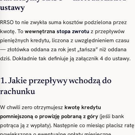
ustawy
RRSO to nie zwykła suma kosztów podzielona przez
kwotę. To
wewnętrzna
stopa zwrotu
z przepływów
pieniężnych kredytu, liczona z uwzględnieniem czasu
— złotówka oddana za rok jest „tańsza” niż oddana
dziś. Dokładnie tak definiuje ją załącznik 4 do ustawy.
1. Jakie przepływy wchodzą do
rachunku
W chwili zero otrzymujesz
kwotę kredytu
pomniejszoną o prowizję pobraną z góry
(jeśli bank
potrąca ją z wypłaty). Następnie co miesiąc płacisz ratę
powiększoną o ewentualne opłaty miesięczne