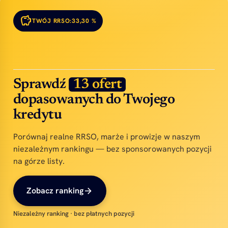
savings
TWÓJ RRSO:
33,30 %
Sprawdź
13 ofert
dopasowanych do Twojego
kredytu
Porównaj realne RRSO, marże i prowizje w naszym
niezależnym rankingu — bez sponsorowanych pozycji
na górze listy.
arrow_forward
Zobacz ranking
Niezależny ranking · bez płatnych pozycji