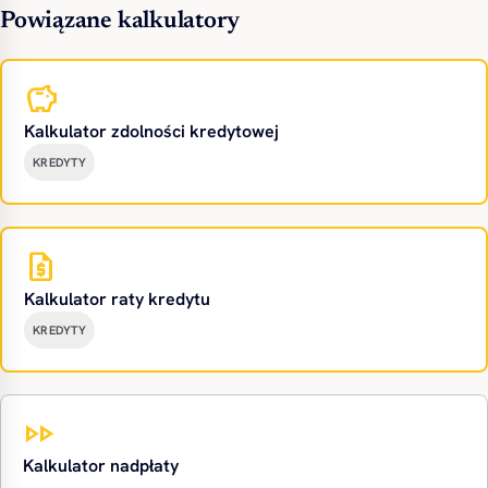
Powiązane kalkulatory
savings
Kalkulator zdolności kredytowej
KREDYTY
request_quote
Kalkulator raty kredytu
KREDYTY
fast_forward
Kalkulator nadpłaty