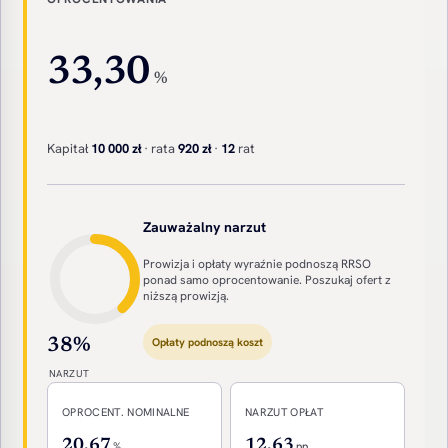
33,30
%
Kapitał
10 000 zł
· rata
920 zł
·
12
rat
Zauważalny narzut
Prowizja i opłaty wyraźnie podnoszą RRSO
ponad samo oprocentowanie. Poszukaj ofert z
niższą prowizją.
Opłaty podnoszą koszt
38%
NARZUT
OPROCENT. NOMINALNE
NARZUT OPŁAT
20,67
12,63
%
pp