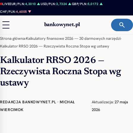
Przejdź do treści
LIVE
EUR/PLN:
4,3010 ▲
USD/PLN:
3,7324 ▲
GBP/PLN:
5,0172 ▲
CHF/PLN:
4,6005 ▼
search
bankowynet.pl
Strona główna
›
Kalkulatory finansowe 2026 — 30 darmowych narzędzi
›
Kalkulator RRSO 2026 — Rzeczywista Roczna Stopa wg ustawy
Kalkulator RRSO 2026 —
Rzeczywista Roczna Stopa wg
ustawy
REDAKCJA BANKOWYNET.PL · MICHAŁ
Aktualizacja:
27 maja
·
WIERCIMOK
2026