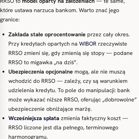
RRSO to
model oparty na założeniach
— te same,
które ustawa narzuca bankom. Warto znać jego
granice:
Zakłada stałe oprocentowanie
przez cały okres.
Przy kredytach opartych na
WIBOR
rzeczywiste
RRSO zmieni się, gdy zmienią się stopy — podane
RRSO to migawka „na dziś”.
Ubezpieczenia opcjonalne
mogą, ale nie muszą
wchodzić do RRSO — zależy, czy są warunkiem
udzielenia kredytu. To pole do manipulacji: bank
może wykazać niższe RRSO, oferując „dobrowolne”
ubezpieczenie obniżające marżę.
Wcześniejsza spłata
zmienia faktyczny koszt —
RRSO liczone jest dla pełnego, terminowego
harmonogramu.