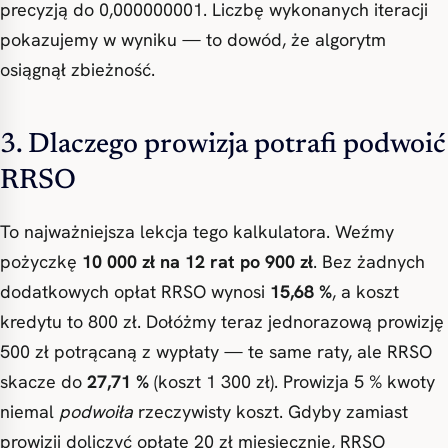
precyzją do 0,000000001. Liczbę wykonanych iteracji
pokazujemy w wyniku — to dowód, że algorytm
osiągnął zbieżność.
3. Dlaczego prowizja potrafi podwoić
RRSO
To najważniejsza lekcja tego kalkulatora. Weźmy
pożyczkę
10 000 zł na 12 rat po 900 zł
. Bez żadnych
dodatkowych opłat RRSO wynosi
15,68 %
, a koszt
kredytu to 800 zł. Dołóżmy teraz jednorazową prowizję
500 zł potrącaną z wypłaty — te same raty, ale RRSO
skacze do
27,71 %
(koszt 1 300 zł). Prowizja 5 % kwoty
niemal
podwoiła
rzeczywisty koszt. Gdyby zamiast
prowizji doliczyć opłatę 20 zł miesięcznie, RRSO