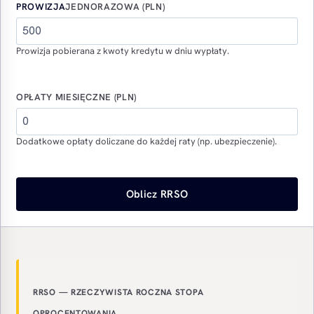
PROWIZJA
JEDNORAZOWA (PLN)
Prowizja pobierana z kwoty kredytu w dniu wypłaty.
OPŁATY MIESIĘCZNE (PLN)
Dodatkowe opłaty doliczane do każdej raty (np. ubezpieczenie).
Oblicz RRSO
RRSO 33,30 %. Koszt kredytu 1540,00 zł.
RRSO — RZECZYWISTA ROCZNA STOPA
OPROCENTOWANIA