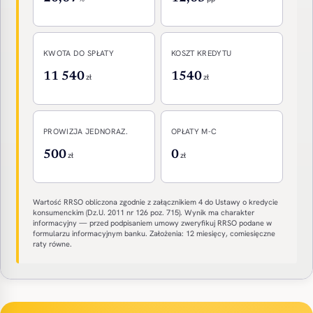
KWOTA DO SPŁATY
KOSZT KREDYTU
11 540
1540
zł
zł
PROWIZJA JEDNORAZ.
OPŁATY M-C
500
0
zł
zł
Wartość RRSO obliczona zgodnie z załącznikiem 4 do Ustawy o kredycie
konsumenckim (Dz.U. 2011 nr 126 poz. 715). Wynik ma charakter
informacyjny — przed podpisaniem umowy zweryfikuj RRSO podane w
formularzu informacyjnym banku. Założenia: 12 miesięcy, comiesięczne
raty równe.