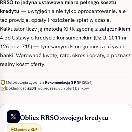
RRSO to jedyna ustawowa miara pełnego kosztu
kredytu
— uwzględnia nie tylko oprocentowanie, ale
też prowizje, opłaty i rozłożenie spłat w czasie.
Kalkulator liczy ją metodą XIRR zgodną z
załącznikiem
4 do Ustawy o kredycie konsumenckim (Dz.U. 2011 nr
126 poz. 715)
— tym samym, którego muszą używać
banki. Wprowadź kwotę, ratę, okres i opłaty, a poznasz
realny koszt oferty.
shield
Metodologia zgodna z
Rekomendacją S
KNF
(2024)
fact_check
Dokładność
±20%
wobec realnych ofert banków
percent
Oblicz RRSO swojego kredytu
verified
Zgodne z KNF