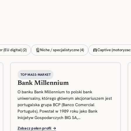
workspace_premium
directions_car
 (EU digital) (2)
Niche / specjalistyczne (4)
Captive (motoryzacy
TOP MASS-MARKET
Bank Millennium
O banku Bank Millennium to polski bank
uniwersalny, którego głównym akcjonariuszem jest
portugalska grupa BCP (Banco Comercial
Português). Powstał w 1989 roku jako Bank
Inicjatyw Gospodarczych BIG SA,...
Zobacz pełen profil →