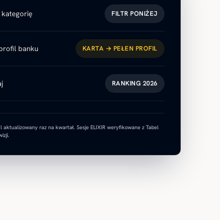
 kategorię
FILTR PONIŻEJ
profil banku
KARTA → PEŁEN PROFIL
j
RANKING 2026
il aktualizowany raz na kwartał. Sesje ELIXIR weryfikowane z Tabel
izji.