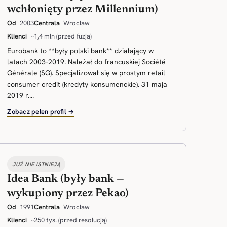
wchłonięty przez Millennium)
Od
2003
Centrala
Wrocław
Klienci
~1,4 mln (przed fuzją)
Eurobank to **były polski bank** działający w
latach 2003-2019. Należał do francuskiej Société
Générale (SG). Specjalizował się w prostym retail
consumer credit (kredyty konsumenckie). 31 maja
2019 r....
Zobacz pełen profil →
JUŻ NIE ISTNIEJĄ
Idea Bank (były bank —
wykupiony przez Pekao)
Od
1991
Centrala
Wrocław
Klienci
~250 tys. (przed resolucją)