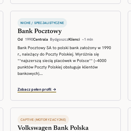
NICHE / SPECJALISTYCZNE
Bank Pocztowy
Od
1990
Centrala
Bydgoszcz
Klienci
~1 mln
Bank Pocztowy SA to polski bank założony w 1990
r., należący do Poczty Polskiej. Wyróżnia się
**najszerszą siecią placówek w Polsce** (~4000
punktów Poczty Polskiej obsługuje klientów
bankowych)....
Zobacz pełen profil →
CAPTIVE (MOTORYZACYJNE)
Volkswagen Bank Polska