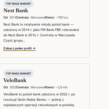
TOP MASS-MARKET
Nest Bank
Od
2014
Centrala
Warszawa
Klienci
~700 tys.
Nest Bank to relatywnie młody polski bank —
założony w 2014 r. jako FM Bank PBP, rebranded
do Nest Bank w 2016 r. Centrala w Warszawie.
Część grupy...
Zobacz pełen profil →
TOP MASS-MARKET
VeloBank
Od
2022
Centrala
Warszawa
Klienci
~2,5 mln
VeloBank to polski bank założony w 2022 r. po
resolucji Getin Noble Banku — jednej z
największych operacji ratunkowych w polskiej