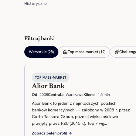
Historyczne
Filtruj banki
business_center
rocket_launch
Wszystkie (28)
Top mass-market (12)
Challenger
TOP MASS-MARKET
Alior Bank
Od
2008
Centrala
Warszawa
Klienci
4,5 mln
Alior Bank to jeden z najmłodszych polskich
banków komercyjnych — założony w 2008 r. przez
Carlo Tassara Group, później większościowo
przejęty przez PZU (2015 r.). Top 7 wg...
Zobacz pełen profil →