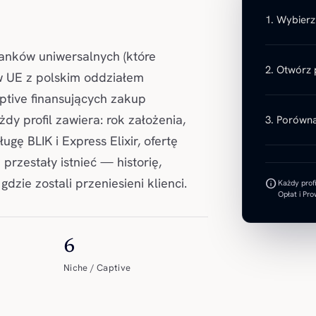
1. Wybierz
anków uniwersalnych (które
2. Otwórz 
w UE z polskim oddziałem
ptive finansujących zakup
dy profil zawiera: rok założenia,
3. Porówna
ugę BLIK i Express Elixir, ofertę
przestały istnieć — historię,
dzie zostali przeniesieni klienci.
info
Każdy prof
Opłat i Prow
6
Niche / Captive