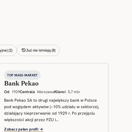
history
jne) (2)
Już nie istnieją (8)
TOP MASS-MARKET
Bank Pekao
Od
1929
Centrala
Warszawa
Klienci
5,7 mln
Bank Pekao SA to drugi największy bank w Polsce
pod względem aktywów (~10% udziału w sektorze),
działający nieprzerwanie od 1929 r. Po przejęciu
większości akcji przez PZU i...
Zobacz pełen profil →