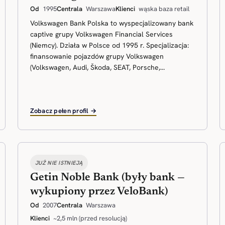
Od
1995
Centrala
Warszawa
Klienci
wąska baza retail
Volkswagen Bank Polska to wyspecjalizowany bank
captive grupy Volkswagen Financial Services
(Niemcy). Działa w Polsce od 1995 r. Specjalizacja:
finansowanie pojazdów grupy Volkswagen
(Volkswagen, Audi, Škoda, SEAT, Porsche,...
Zobacz pełen profil →
JUŻ NIE ISTNIEJĄ
Getin Noble Bank (były bank —
wykupiony przez VeloBank)
Od
2007
Centrala
Warszawa
Klienci
~2,5 mln (przed resolucją)