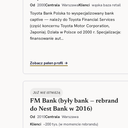
Od
2000
Centrala
Warszawa
Klienci
wąska baza retail
Toyota Bank Polska to wyspecjalizowany bank
captive — należy do Toyota Financial Services
(część koncernu Toyota Motor Corporation,
Japonia). Działa w Polsce od 2000 r. Specjalizacja:
finansowanie aut...
Zobacz pełen profil →
JUŻ NIE ISTNIEJĄ
FM Bank (były bank — rebrand
do Nest Bank w 2016)
Od
2010
Centrala
Warszawa
Klienci
~200 tys. (w momencie rebrandu)