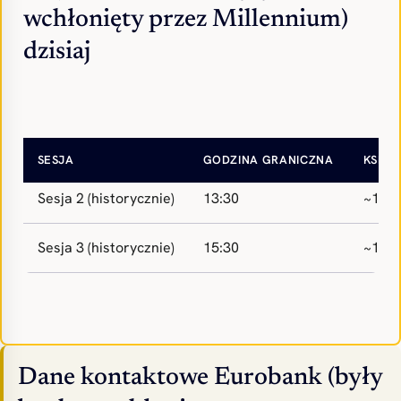
wchłonięty przez Millennium)
dzisiaj
Sesja 1 (historycznie)
09:30
~11:3
SESJA
GODZINA GRANICZNA
KSIĘG
Sesja 2 (historycznie)
13:30
~15:0
Sesja 3 (historycznie)
15:30
~17:3
Dane kontaktowe Eurobank (były