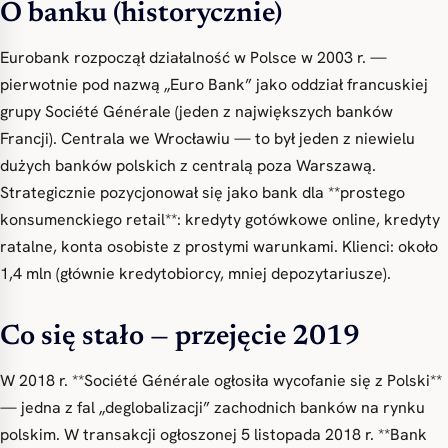
O banku (historycznie)
Eurobank rozpoczął działalność w Polsce w 2003 r. —
pierwotnie pod nazwą „Euro Bank” jako oddział francuskiej
grupy Société Générale (jeden z największych banków
Francji). Centrala we Wrocławiu — to był jeden z niewielu
dużych banków polskich z centralą poza Warszawą.
Strategicznie pozycjonował się jako bank dla **prostego
konsumenckiego retail**: kredyty gotówkowe online, kredyty
ratalne, konta osobiste z prostymi warunkami. Klienci: około
1,4 mln (głównie kredytobiorcy, mniej depozytariusze).
Co się stało — przejęcie 2019
W 2018 r. **Société Générale ogłosiła wycofanie się z Polski**
— jedna z fal „deglobalizacji” zachodnich banków na rynku
polskim. W transakcji ogłoszonej 5 listopada 2018 r. **Bank