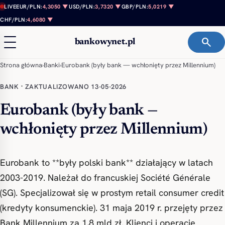
Przejdź do treści
LIVE
EUR/PLN:
4,3050 ▼
USD/PLN:
3,7320 ▼
GBP/PLN:
5,0219 ▼
CHF/PLN:
4,6080 ▼
search
bankowynet.pl
Strona główna
›
Banki
›
Eurobank (były bank — wchłonięty przez Millennium)
·
BANK
ZAKTUALIZOWANO 13-05-2026
Eurobank (były bank —
wchłonięty przez Millennium)
Eurobank to **były polski bank** działający w latach
2003-2019. Należał do francuskiej Société Générale
(SG). Specjalizował się w prostym retail consumer credit
(kredyty konsumenckie). 31 maja 2019 r. przejęty przez
Bank Millennium za 1,8 mld zł. Klienci i operacje