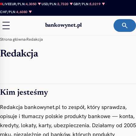
Przejdź do treści
LIVE
EUR/PLN:
4,3050 ▼
USD/PLN:
3,7320 ▼
GBP/PLN:
5,0219 ▼
CHF/PLN:
4,6080 ▼
search
bankowynet.pl
Strona główna
›
Redakcja
Redakcja
Kim jesteśmy
Redakcja bankowynet.pl to zespół, który sprawdza,
opisuje i tłumaczy polskie produkty bankowe — konta,
kredyty, lokaty, karty, ubezpieczenia. Działamy od 2005
roku, niezależnie od banków, których produkty