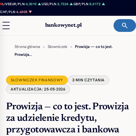
Przejdź do treści
LIVE
EUR/PLN:
4,3010 ▲
USD/PLN:
3,7324 ▲
GBP/PLN:
5,0172 ▲
CHF/PLN:
4,6005 ▼
search
bankowynet.pl
Strona główna
›
Słowniczek
›
Prowizja — co to jest.
Prowizja…
SŁOWNICZEK FINANSOWY
3 MIN CZYTANIA
AKTUALIZACJA: 25-05-2026
Prowizja — co to jest. Prowizja
za udzielenie kredytu,
przygotowawcza i bankowa