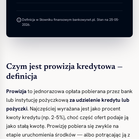
info
Definicja w Słowniku finansowym bankowynet.pl. Stan na 25-05-
2026.
Czym jest prowizja kredytowa —
definicja
Prowizja
to jednorazowa opłata pobierana przez bank
lub instytucję pożyczkową
za udzielenie kredytu lub
pożyczki
. Najczęściej wyrażana jest jako procent
kwoty kredytu (np. 2-5%), choć część ofert podaje ją
jako stałą kwotę. Prowizję pobiera się zwykle na
etapie uruchomienia środków — albo potrącając ją z