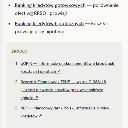
Ranking kredytów gotówkowych
— porównanie
ofert wg RRSO i prowizji
Ranking kredytów hipotecznych
— koszty i
prowizje przy hipotece
ŹRÓDŁA
UOKiK — informacje dla konsumentów o kredytach,
kosztach i opłatach ↗
Rzecznik Finansowy / TSUE — wyrok C-383/18
(Lexitor) o zwrocie kosztów przy wcześniejszej
spłacie ↗
NBP — Narodowy Bank Polski, informacje o rynku
kredytów ↗