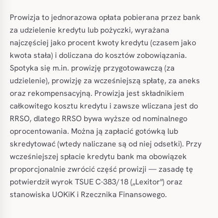
Prowizja to jednorazowa opłata pobierana przez bank
za udzielenie kredytu lub pożyczki, wyrażana
najczęściej jako procent kwoty kredytu (czasem jako
kwota stała) i doliczana do kosztów zobowiązania.
Spotyka się m.in. prowizję przygotowawczą (za
udzielenie), prowizję za wcześniejszą spłatę, za aneks
oraz rekompensacyjną. Prowizja jest składnikiem
całkowitego kosztu kredytu i zawsze wliczana jest do
RRSO, dlatego RRSO bywa wyższe od nominalnego
oprocentowania. Można ją zapłacić gotówką lub
skredytować (wtedy naliczane są od niej odsetki). Przy
wcześniejszej spłacie kredytu bank ma obowiązek
proporcjonalnie zwrócić część prowizji — zasadę tę
potwierdził wyrok TSUE C-383/18 („Lexitor") oraz
stanowiska UOKiK i Rzecznika Finansowego.