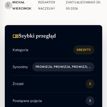
MICHAŁ
REDAKTOR
ZAKTUALIZOWANO 25-
·
·
WIERCIMOK
NACZELNY
05-2026
menu_book
Szybki przegląd
Kategoria
KREDYTY
Synonimy
PROWIZJA, PROWIZJA, PROWIZJI, …
Źródeł
3
Powiązane pojęcia
3