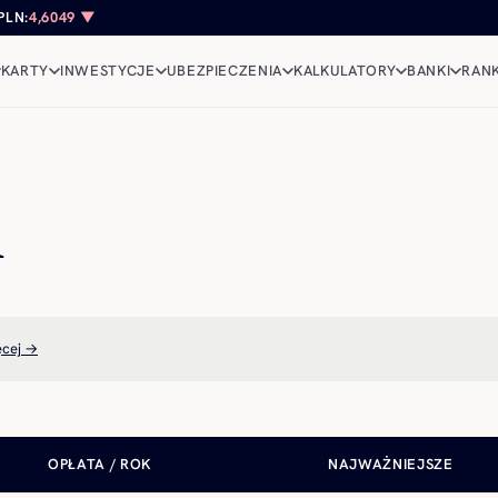
PLN:
4,6049 ▼
KARTY
INWESTYCJE
UBEZPIECZENIA
KALKULATORY
BANKI
RANK
i
ęcej →
OPŁATA / ROK
NAJWAŻNIEJSZE