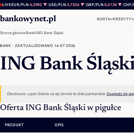
Przejdź do treści
LIVE
EUR/PLN:
4,2982 ▼
|
USD/PLN:
3,7236 ▼
|
GBP/PLN:
5,0134 ▼
|
CHF/
bankowynet.pl
KONTA
KREDYTY
Strona główna
›
Banki
›
ING Bank Śląski
·
BANK
ZAKTUALIZOWANO 16-07-2026
ING Bank Śląsk
Disclosure: część linków na tej stronie to linki partnerskie.
Dowiedz się wi
Oferta ING Bank Śląski w pigułce
PRODUKT
OPIS