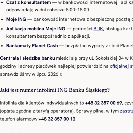
Czat z konsultantem
— w bankowości internetowej i aplikac
odpowiadają w dni robocze 8:00–18:00.
Moje ING
— bankowość internetowa z bezpieczną pocztą do
Aplikacja mobilna Moje ING
— płatności
BLIK
, obsługa kar
konsultantem bezpośrednio z aplikacji.
Bankomaty Planet Cash
— bezpłatne wypłaty z sieci Plan
Centrala i siedziba banku
mieści się przy ul. Sokolskiej 34 w 
godziny i adresy placówek najlepiej potwierdzić na
oficjalnej
sprawdziliśmy w lipcu 2026 r.
Jaki jest numer infolinii ING Banku Śląskiego?
Infolinia dla klientów indywidualnych to
+48 32 357 00 69
, cz
(opłata zgodna z taryfą operatora). Sprawy pilne, w tym
zastr
telefon alarmowy
+48 32 357 00 12
.