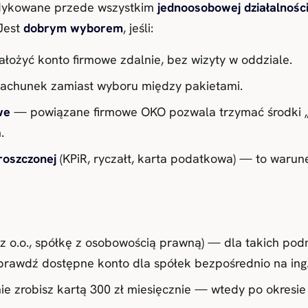
dedykowane przede wszystkim
jednoosobowej działalnośc
Jest
dobrym wyborem
, jeśli:
ałożyć konto firmowe zdalnie, bez wizyty w oddziale.
achunek zamiast wyboru między pakietami.
we
— powiązane firmowe OKO pozwala trzymać środki „
.
roszczonej
(KPiR, ryczałt, karta podatkowa) — to warunek
 z o.o., spółkę z osobowością prawną) — dla takich pod
sprawdź dostępne konto dla spółek bezpośrednio na ing.
nie zrobisz kartą 300 zł miesięcznie — wtedy po okresie