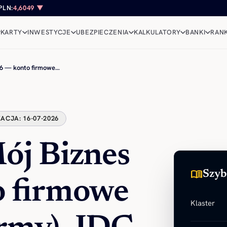
PLN:
4,6049 ▼
KARTY
INWESTYCJE
UBEZPIECZENIA
KALKULATORY
BANKI
RANK
26 — konto firmowe…
ACJA: 16-07-2026
ój Biznes
menu_book
Szyb
o firmowe
Klaster