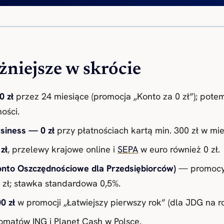
niejsze w skrócie
0 zł
przez 24 miesiące (promocja „Konto za 0 zł”); potem
ości.
siness — 0 zł
przy płatnościach kartą min. 300 zł w mies
zł
, przelewy krajowe online i
SEPA
w euro również 0 zł.
nto Oszczędnościowe dla Przedsiębiorców)
— promocyjn
n zł; stawka standardowa 0,5%.
0 zł
w promocji „Łatwiejszy pierwszy rok” (dla JDG na r
matów ING i Planet Cash w Polsce.