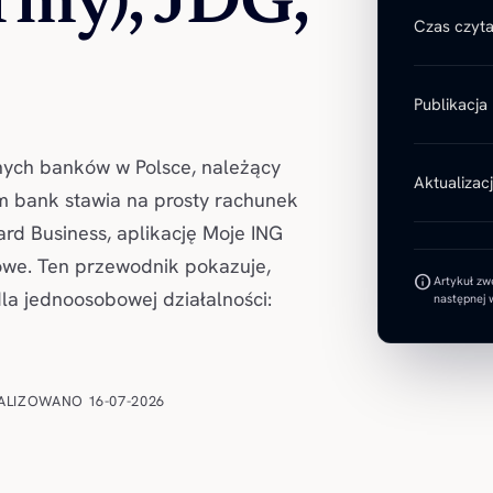
irmy), JDG,
Czas czyta
Publikacja
lnych banków w Polsce, należący
Aktualizac
rm bank stawia na prosty rachunek
ard Business, aplikację Moje ING
owe. Ten przewodnik pokazuje,
info
Artykuł zw
la jednoosobowej działalności:
następnej w
ALIZOWANO 16-07-2026