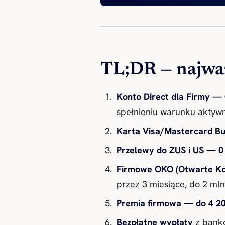
TL;DR — najważ
Konto Direct dla Firmy — 
spełnieniu warunku aktywn
Karta Visa/Mastercard Bu
Przelewy do ZUS i US — 0 
Firmowe OKO (Otwarte Ko
przez 3 miesiące, do 2 ml
Premia firmowa — do 4 20
Bezpłatne wypłaty
z banko