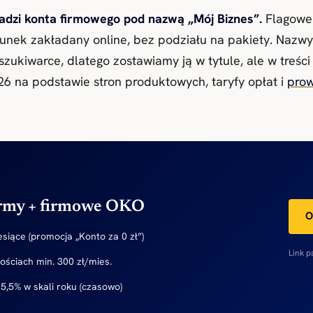
adzi konta firmowego pod nazwą „Mój Biznes”.
Flagowe 
nek zakładany online, bez podziału na pakiety. Nazwy
ukiwarce, dlatego zostawiamy ją w tytule, ale w treści
6 na podstawie stron produktowych, taryfy opłat i
prow
irmy + firmowe OKO
O
siące (promocja „Konto za 0 zł”)
Link p
nościach min. 300 zł/mies.
,5% w skali roku (czasowo)