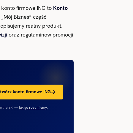
konto firmowe ING to
Konto
 „Mój Biznes” część
 opisujemy realny produkt.
izji
oraz regulaminów promocji
twórz konto firmowe ING
artnerski —
jak go rozumiemy
.