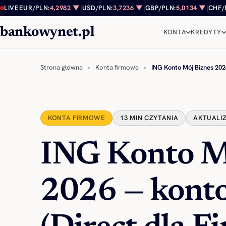
Przejdź do treści
LIVE
EUR/PLN:
4,2982 ▼
|
USD/PLN:
3,7236 ▼
|
GBP/PLN:
5,0134 ▼
|
CHF/
bankowynet.pl
KONTA
KREDYTY
Strona główna
›
Konta firmowe
›
ING Konto Mój Biznes 20
KONTA FIRMOWE
13 MIN CZYTANIA
AKTUALIZ
ING Konto M
2026 — kont