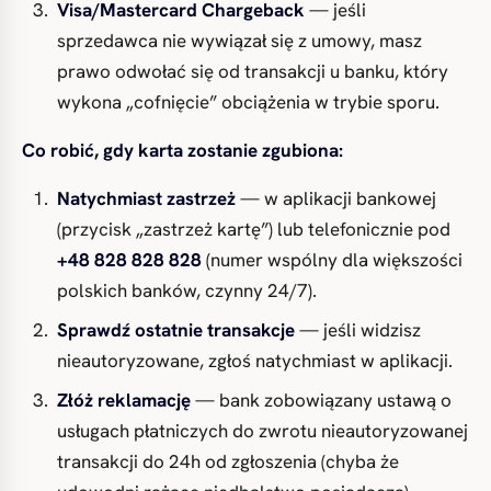
Visa/Mastercard Chargeback
— jeśli
sprzedawca nie wywiązał się z umowy, masz
prawo odwołać się od transakcji u banku, który
wykona „cofnięcie” obciążenia w trybie sporu.
Co robić, gdy karta zostanie zgubiona:
Natychmiast zastrzeż
— w aplikacji bankowej
(przycisk „zastrzeż kartę”) lub telefonicznie pod
+48 828 828 828
(numer wspólny dla większości
polskich banków, czynny 24/7).
Sprawdź ostatnie transakcje
— jeśli widzisz
nieautoryzowane, zgłoś natychmiast w aplikacji.
Złóż reklamację
— bank zobowiązany ustawą o
usługach płatniczych do zwrotu nieautoryzowanej
transakcji do 24h od zgłoszenia (chyba że