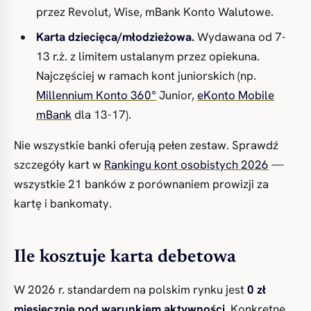
przez Revolut, Wise, mBank Konto Walutowe.
Karta dziecięca/młodzieżowa.
Wydawana od 7-
13 r.ż. z limitem ustalanym przez opiekuna.
Najczęściej w ramach kont juniorskich (np.
Millennium Konto 360°
Junior,
eKonto Mobile
mBank
dla 13-17).
Nie wszystkie banki oferują pełen zestaw. Sprawdź
szczegóły kart w
Rankingu kont osobistych 2026
—
wszystkie 21 banków z porównaniem prowizji za
kartę i bankomaty.
Ile kosztuje karta debetowa
W 2026 r. standardem na polskim rynku jest
0 zł
miesięcznie pod warunkiem aktywności
. Konkretne