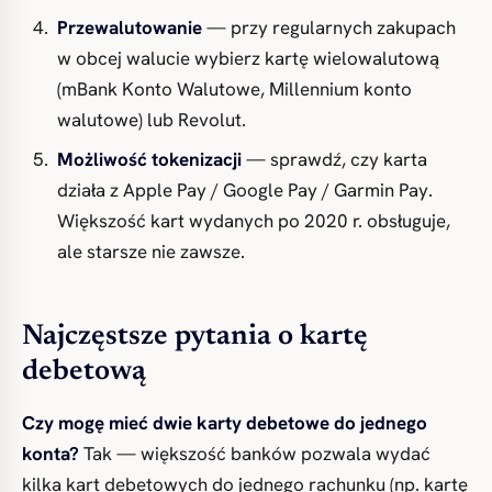
Przewalutowanie
— przy regularnych zakupach
w obcej walucie wybierz kartę wielowalutową
(mBank Konto Walutowe, Millennium konto
walutowe) lub Revolut.
Możliwość tokenizacji
— sprawdź, czy karta
działa z Apple Pay / Google Pay / Garmin Pay.
Większość kart wydanych po 2020 r. obsługuje,
ale starsze nie zawsze.
Najczęstsze pytania o kartę
debetową
Czy mogę mieć dwie karty debetowe do jednego
konta?
Tak — większość banków pozwala wydać
kilka kart debetowych do jednego rachunku (np. kartę