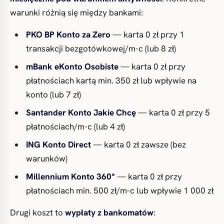
warunki różnią się między bankami:
PKO BP Konto za Zero
— karta 0 zł przy 1
transakcji bezgotówkowej/m-c (lub 8 zł)
mBank eKonto Osobiste
— karta 0 zł przy
płatnościach kartą min. 350 zł lub wpływie na
konto (lub 7 zł)
Santander Konto Jakie Chcę
— karta 0 zł przy 5
płatnościach/m-c (lub 4 zł)
ING Konto Direct
— karta 0 zł zawsze (bez
warunków)
Millennium Konto 360°
— karta 0 zł przy
płatnościach min. 500 zł/m-c lub wpływie 1 000 zł
Drugi koszt to
wypłaty z bankomatów
: