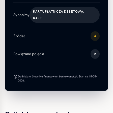
KARTA PŁATNICZA DEBETOWA,
Synonimy
KART…
Źródeł
4
Powiązane pojęcia
2
info
Definicja w Słowniku finansowym bankowynet.pl. Stan na 15-05-
2026.