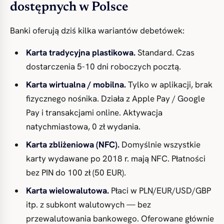
dostępnych w Polsce
Banki oferują dziś kilka wariantów debetówek:
Karta tradycyjna plastikowa.
Standard. Czas
dostarczenia 5-10 dni roboczych pocztą.
Karta wirtualna / mobilna.
Tylko w aplikacji, brak
fizycznego nośnika. Działa z Apple Pay / Google
Pay i transakcjami online. Aktywacja
natychmiastowa, 0 zł wydania.
Karta zbliżeniowa (NFC).
Domyślnie wszystkie
karty wydawane po 2018 r. mają NFC. Płatności
bez PIN do 100 zł (50 EUR).
Karta wielowalutowa.
Płaci w PLN/EUR/USD/GBP
itp. z subkont walutowych — bez
przewalutowania bankowego. Oferowane głównie