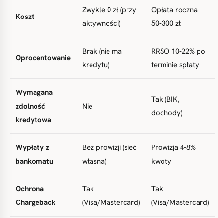
Zwykle 0 zł (przy
Opłata roczna
Koszt
aktywności)
50-300 zł
Brak (nie ma
RRSO 10-22% po
Oprocentowanie
kredytu)
terminie spłaty
Wymagana
Tak (BIK,
zdolność
Nie
dochody)
kredytowa
Wypłaty z
Bez prowizji (sieć
Prowizja 4-8%
bankomatu
własna)
kwoty
Ochrona
Tak
Tak
Chargeback
(Visa/Mastercard)
(Visa/Mastercard)