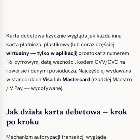
Karta debetowa fizycznie wygląda jak każda inna
karta płatnicza: plastikowy (lub coraz częściej
wirtualny — tylko w aplikacji
) prostokąt z numerem
16-cyfrowym, datą ważności, kodem CVV/CVC na
rewersie i danymi posiadacza. Najczęściej wydawana
w standardach
Visa
lub
Mastercard
(rzadziej Maestro
/ V Pay — wycofywane).
Jak działa karta debetowa — krok
po kroku
Mechanizm autoryzacji transakcji wygląda