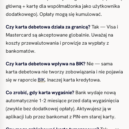
główną + kartę dla współmałżonka jako użytkownika
dodatkowego). Opłaty mogą się kumulować.
Czy karta debetowa działa za granicą?
Tak — Visa i
Mastercard są akceptowane globalnie. Uważaj na
koszty przewalutowania i prowizje za wypłaty z
bankomatów.
Czy karta debetowa wpływa na BIK?
Nie — sama
karta debetowa nie tworzy zobowiązania i nie pojawia
się w raporcie
BIK
. Inaczej karta kredytowa.
Co zrobić, gdy karta wygaśnie?
Bank wydaje nową
automatycznie 1-2 miesiące przed datą wygaśnięcia
(zwykle bez dodatkowej opłaty). Aktywujesz ją w
aplikacji lub przez bankomat z PIN-em starej karty.