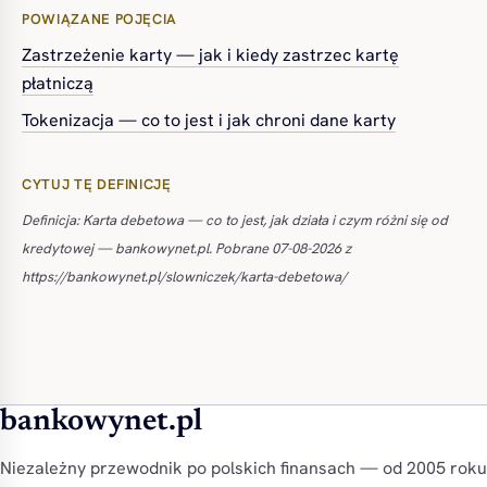
POWIĄZANE POJĘCIA
Zastrzeżenie karty — jak i kiedy zastrzec kartę
płatniczą
Tokenizacja — co to jest i jak chroni dane karty
CYTUJ TĘ DEFINICJĘ
Definicja: Karta debetowa — co to jest, jak działa i czym różni się od
kredytowej — bankowynet.pl. Pobrane 07-08-2026 z
https://bankowynet.pl/slowniczek/karta-debetowa/
bankowynet.pl
Niezależny przewodnik po polskich finansach — od 2005 roku