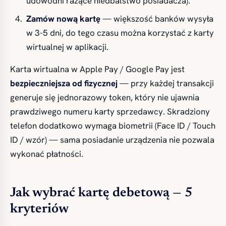
udowodni rażące niedbalstwo posiadacza).
Zamów nową kartę
— większość banków wysyła
w 3-5 dni, do tego czasu można korzystać z karty
wirtualnej w aplikacji.
Karta wirtualna w Apple Pay / Google Pay jest
bezpieczniejsza od fizycznej
— przy każdej transakcji
generuje się jednorazowy token, który nie ujawnia
prawdziwego numeru karty sprzedawcy. Skradziony
telefon dodatkowo wymaga biometrii (Face ID / Touch
ID / wzór) — sama posiadanie urządzenia nie pozwala
wykonać płatności.
Jak wybrać kartę debetową — 5
kryteriów