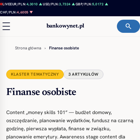
Przejdź do treści
LIVE
EUR/PLN:
4,3010 ▲
USD/PLN:
3,7324 ▲
GBP/PLN:
5,0172 ▲
CHF/PLN:
4,6005 ▼
search
bankowynet.pl
Strona główna
›
Finanse osobiste
KLASTER TEMATYCZNY
3 ARTYKUŁÓW
Finanse osobiste
Content „money skills 101” — budżet domowy,
oszczędzanie, planowanie wydatków, fundusz na czarną
godzinę, pierwsza wypłata, finanse w związku,
planowanie emerytury. Awareness stage content dla