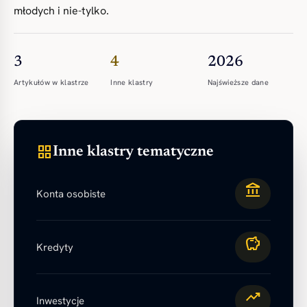
młodych i nie-tylko.
3
4
2026
Artykułów w klastrze
Inne klastry
Najświeższe dane
grid_view
Inne klastry tematyczne
account_balance
Konta osobiste
savings
Kredyty
trending_up
Inwestycje