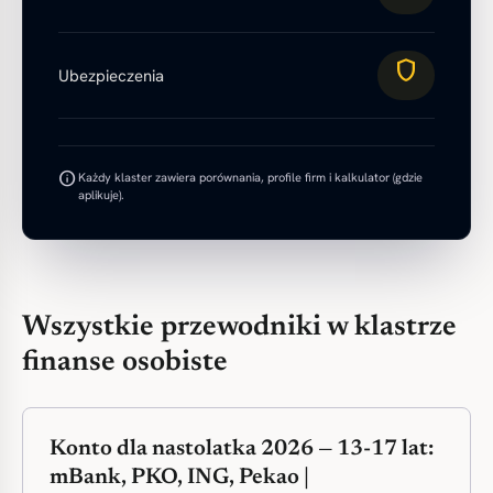
shield
Ubezpieczenia
info
Każdy klaster zawiera porównania, profile firm i kalkulator (gdzie
aplikuje).
Wszystkie przewodniki w klastrze
finanse osobiste
Konto dla nastolatka 2026 — 13-17 lat:
mBank, PKO, ING, Pekao |