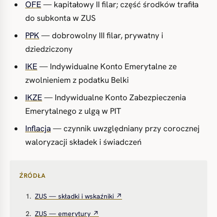
OFE
— kapitałowy II filar; część środków trafiła
do subkonta w ZUS
PPK
— dobrowolny III filar, prywatny i
dziedziczony
IKE
— Indywidualne Konto Emerytalne ze
zwolnieniem z podatku Belki
IKZE
— Indywidualne Konto Zabezpieczenia
Emerytalnego z ulgą w PIT
Inflacja
— czynnik uwzględniany przy corocznej
waloryzacji składek i świadczeń
ŹRÓDŁA
ZUS — składki i wskaźniki ↗
ZUS — emerytury ↗