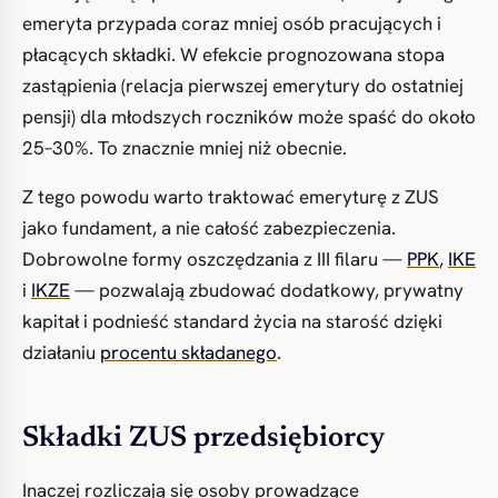
emeryta przypada coraz mniej osób pracujących i
płacących składki. W efekcie prognozowana stopa
zastąpienia (relacja pierwszej emerytury do ostatniej
pensji) dla młodszych roczników może spaść do około
25–30%. To znacznie mniej niż obecnie.
Z tego powodu warto traktować emeryturę z ZUS
jako fundament, a nie całość zabezpieczenia.
Dobrowolne formy oszczędzania z III filaru —
PPK
,
IKE
i
IKZE
— pozwalają zbudować dodatkowy, prywatny
kapitał i podnieść standard życia na starość dzięki
działaniu
procentu składanego
.
Składki ZUS przedsiębiorcy
Inaczej rozliczają się osoby prowadzące