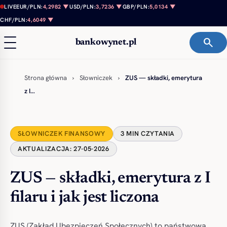
Przejdź do treści
LIVE
EUR/PLN:
4,2982 ▼
USD/PLN:
3,7236 ▼
GBP/PLN:
5,0134 ▼
CHF/PLN:
4,6049 ▼
search
bankowynet.pl
Strona główna
›
Słowniczek
›
ZUS — składki, emerytura
z I…
SŁOWNICZEK FINANSOWY
3 MIN CZYTANIA
AKTUALIZACJA: 27-05-2026
ZUS — składki, emerytura z I
filaru i jak jest liczona
ZUS (Zakład Ubezpieczeń Społecznych) to państwowa