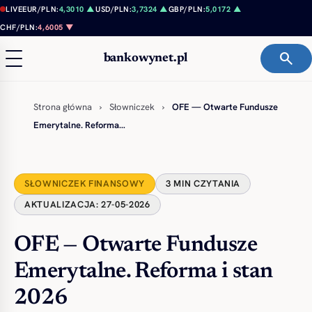
Przejdź do treści
LIVE
EUR/PLN:
4,3010 ▲
USD/PLN:
3,7324 ▲
GBP/PLN:
5,0172 ▲
CHF/PLN:
4,6005 ▼
search
bankowynet.pl
Strona główna
›
Słowniczek
›
OFE — Otwarte Fundusze
Emerytalne. Reforma…
SŁOWNICZEK FINANSOWY
3 MIN CZYTANIA
AKTUALIZACJA: 27-05-2026
OFE — Otwarte Fundusze
Emerytalne. Reforma i stan
2026