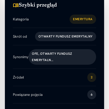
menu_book
Szybki przegląd
Kategoria
EMERYTURA
Skrót od
OTWARTY FUNDUSZ EMERYTALNY
OFE, OTWARTY FUNDUSZ
Synonimy
EMERYTALN…
Źródeł
2
Powiązane pojęcia
6