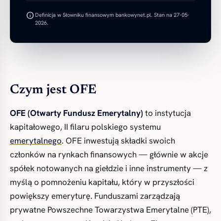
info
Definicja w Słowniku finansowym bankowynet.pl. Stan na 27-05-
2026.
Czym jest OFE
OFE (Otwarty Fundusz Emerytalny)
to instytucja
kapitałowego, II filaru polskiego systemu
emerytalnego
. OFE inwestują składki swoich
członków na rynkach finansowych — głównie w akcje
spółek notowanych na giełdzie i inne instrumenty — z
myślą o pomnożeniu kapitału, który w przyszłości
powiększy emeryturę. Funduszami zarządzają
prywatne Powszechne Towarzystwa Emerytalne (PTE),