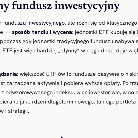
ny fundusz inwestycyjny
em
funduszu inwestycyjnego
, ale różni się od klasyczneg
sze —
sposób handlu i wycena
: jednostki ETF kupuje się 
, podczas gdy jednostki tradycyjnego funduszu nabywa s
. ETF jest więc bardziej „płynny” w ciągu dnia i daje wi
ądzania
: większość ETF-ów to fundusze pasywne o nisk
est zarządzana aktywnie i pobiera wyższe opłaty. Po tr
 odwzorowywanego indeksu, więc inwestor wie, w co re
bierane jako rdzeń długoterminowego, taniego portfel
i strategii.