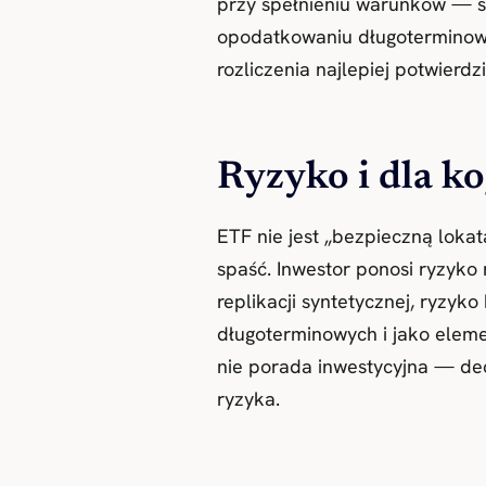
przy spełnieniu warunków — s
opodatkowaniu długoterminowy
rozliczenia najlepiej potwierd
Ryzyko i dla k
ETF nie jest „bezpieczną loka
spaść. Inwestor ponosi ryzyko
replikacji syntetycznej, ryzy
długoterminowych i jako ele
nie porada inwestycyjna — dec
ryzyka.