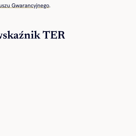
uszu Gwarancyjnego
.
wskaźnik TER