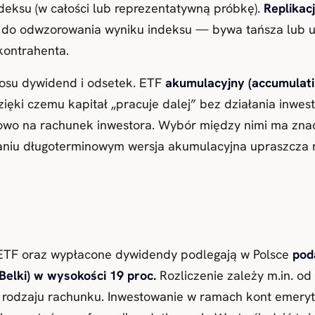
eksu (w całości lub reprezentatywną próbkę).
Replikac
 do odwzorowania wyniku indeksu — bywa tańsza lub u
kontrahenta.
losu dywidend i odsetek. ETF
akumulacyjny (accumulati
ięki czemu kapitał „pracuje dalej” bez działania inwes
owo na rachunek inwestora. Wybór między nimi ma zna
aniu długoterminowym wersja akumulacyjna upraszcza 
 ETF oraz wypłacone dywidendy podlegają w Polsce
pod
Belki) w wysokości 19 proc.
Rozliczenie zależy m.in. od
od rodzaju rachunku. Inwestowanie w ramach kont emery