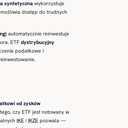
ja syntetyczna
wykorzystuje
możliwia dostęp do trudnych
ng)
automatycznie reinwestuje
tora. ETF
dystrybucyjny
czenie podatkowe i
reinwestowanie.
atkowi od zysków
 tego, czy ETF jest notowany w
talnych
IKE
i
IKZE
pozwala —