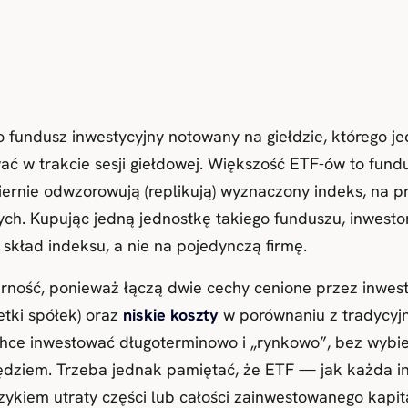
o fundusz inwestycyjny notowany na giełdzie, którego 
 w trakcie sesji giełdowej. Większość ETF-ów to fun
wiernie odwzorowują (replikują) wyznaczony indeks, na 
ych. Kupując jedną jednostkę takiego funduszu, inwesto
kład indeksu, a nie na pojedynczą firmę.
rność, ponieważ łączą dwie cechy cenione przez inwes
etki spółek) oraz
niskie koszty
w porównaniu z tradycyj
chce inwestować długoterminowo i „rynkowo”, bez wybi
iem. Trzeba jednak pamiętać, że ETF — jak każda in
ykiem utraty części lub całości zainwestowanego kapitał