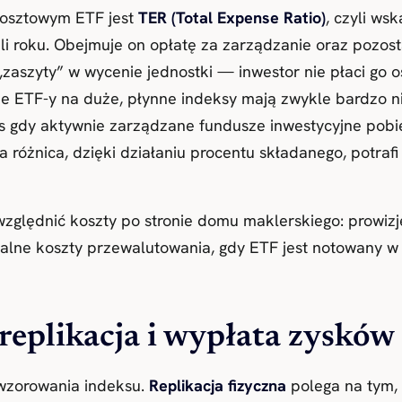
osztowym ETF jest
TER (Total Expense Ratio)
, czyli ws
 roku. Obejmuje on opłatę za zarządzanie oraz pozost
„zaszyty” w wycenie jednostki — inwestor nie płaci go 
e ETF-y na duże, płynne indeksy mają zwykle bardzo nis
as gdy aktywnie zarządzane fundusze inwestycyjne pobie
 różnica, dzięki działaniu procentu składanego, potrafi 
zględnić koszty po stronie domu maklerskiego: prowizję
ne koszty przewalutowania, gdy ETF jest notowany w in
replikacja i wypłata zysków
wzorowania indeksu.
Replikacja fizyczna
polega na tym, 