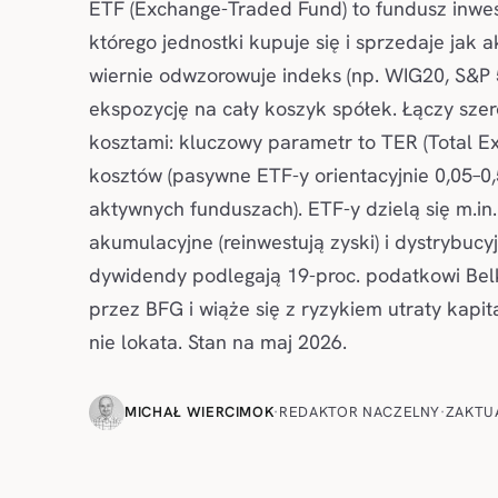
ETF (Exchange-Traded Fund) to fundusz inwes
którego jednostki kupuje się i sprzedaje jak 
wiernie odwzorowuje indeks (np. WIG20, S&P 5
ekspozycję na cały koszyk spółek. Łączy szer
kosztami: kluczowy parametr to TER (Total Ex
kosztów (pasywne ETF-y orientacyjnie 0,05–0,
aktywnych funduszach). ETF-y dzielą się m.in.
akumulacyjne (reinwestują zyski) i dystrybucyjn
dywidendy podlegają 19-proc. podatkowi Belk
przez BFG i wiąże się z ryzykiem utraty kapit
nie lokata. Stan na maj 2026.
MICHAŁ WIERCIMOK
·
REDAKTOR NACZELNY
·
ZAKTU