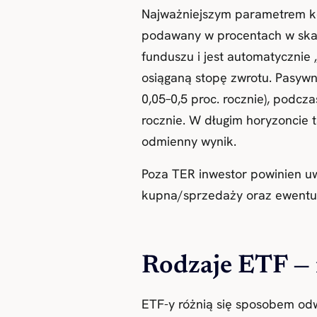
Najważniejszym parametrem k
podawany w procentach w skali
funduszu i jest automatycznie 
osiąganą stopę zwrotu. Pasywn
0,05–0,5 proc. rocznie), podcz
rocznie. W długim horyzoncie ta
odmienny wynik.
Poza TER inwestor powinien uw
kupna/sprzedaży oraz ewentual
Rodzaje ETF — 
ETF-y różnią się sposobem od