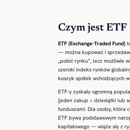
Czym jest ETF
ETF (Exchange-Traded Fund)
t
— można kupować i sprzedawać
„pobić rynku”, lecz możliwie 
szeroki indeks rynków globaln
koszyk spółek wchodzących w s
ETF-y zyskały ogromną popula
(jeden zakup = dziesiątki lub s
funduszami. Dla osoby, która 
ETF bywa podstawowym narzędz
kapitałowego — wiąże się z ryz