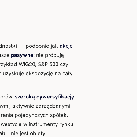
jednostki — podobnie jak
akcje
dusze
pasywne
: nie próbują
przykład WIG20, S&P 500 czy
r uzyskuje ekspozycję na cały
torów:
szeroką dywersyfikację
nymi, aktywnie zarządzanymi
erania pojedynczych spółek,
westycja w instrumenty rynku
u i nie jest objęty