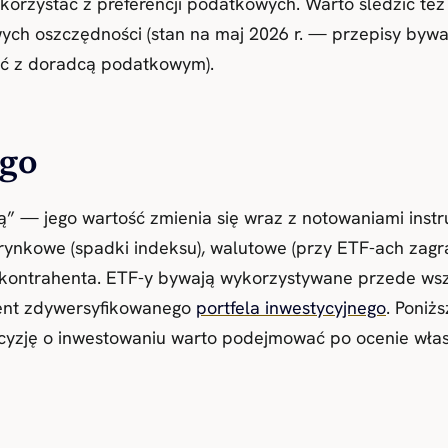
korzystać z preferencji podatkowych. Warto śledzić t
ch oszczędności (stan na maj 2026 r. — przepisy bywa
zić z doradcą podatkowym).
ogo
tą” — jego wartość zmienia się wraz z notowaniami in
 rynkowe (spadki indeksu), walutowe (przy ETF-ach zag
ko kontrahenta. ETF-y bywają wykorzystywane przede wsz
ment zdywersyfikowanego
portfela inwestycyjnego
. Poniż
yzję o inwestowaniu warto podejmować po ocenie własnej