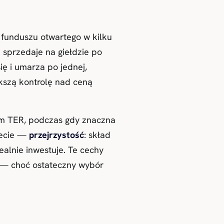
o funduszu otwartego w kilku
i sprzedaje na giełdzie po
ię i umarza po jednej,
ększą kontrolę nad ceną
im TER, podczas gdy znaczna
zecie —
przejrzystość
: skład
alnie inwestuje. Te cechy
a — choć ostateczny wybór