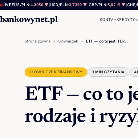
Przejdź do treści
LIVE
EUR/PLN:
4,3050 ▼
|
USD/PLN:
3,7320 ▼
|
GBP/PLN:
5,0219 ▼
|
CHF/
bankowynet.pl
KONTA
KREDYTY
Strona główna
›
Słowniczek
›
ETF — co to jest, TER,…
SŁOWNICZEK FINANSOWY
3 MIN CZYTANIA
A
ETF — co to j
rodzaje i ryz