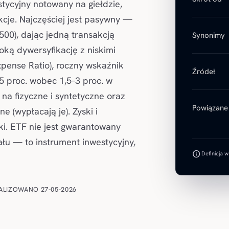
tycyjny notowany na giełdzie,
akcje. Najczęściej jest pasywny —
00), dając jedną transakcją
Synonimy
oką dywersyfikację z niskimi
pense Ratio), roczny wskaźnik
Źródeł
5 proc. wobec 1,5–3 proc. w
 na fizyczne i syntetyczne oraz
Powiązane 
e (wypłacają je). Zyski i
i. ETF nie jest gwarantowany
ału — to instrument inwestycyjny,
info
Definicja 
ALIZOWANO 27-05-2026