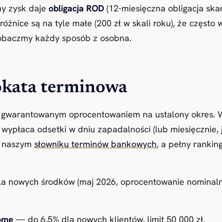
ny zysk daje
obligacja ROD
(12-miesięczna obligacja ska
różnice są na tyle małe (200 zł w skali roku), że często
obaczmy każdy sposób z osobna.
okata terminowa
z gwarantowanym oprocentowaniem na ustalony okres. W
 wypłaca odsetki w dniu zapadalności (lub miesięcznie, j
 w naszym
słowniku terminów bankowych
, a pełny rankin
dla nowych środków (maj 2026, oprocentowanie nomina
ome
— do 6,5% dla nowych klientów, limit 50 000 zł.