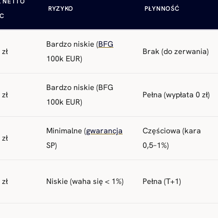
K NETTO
RYZYKO
PŁYNNOŚĆ
MC
Bardzo niskie (
BFG
 zł
Brak (do zerwania)
100k EUR)
Bardzo niskie (BFG
 zł
Pełna (wypłata 0 zł)
100k EUR)
Minimalne (
gwarancja
Częściowa (kara
 zł
SP)
0,5–1%)
 zł
Niskie (waha się < 1%)
Pełna (T+1)