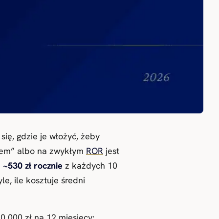
się, gdzie je włożyć, żeby
acem” albo na zwykłym
ROR
jest
z
~530 zł rocznie
z każdych 10
e, ile kosztuje średni
 000 zł na 12 miesięcy: