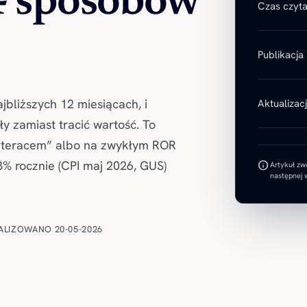
4 sposobów
Czas czyta
Publikacja
jbliższych 12 miesiącach, i
Aktualizac
ły zamiast tracić wartość. To
materacem” albo na zwykłym ROR
info
5,3% rocznie (CPI maj 2026, GUS)
Artykuł zw
następnej w
ALIZOWANO 20-05-2026