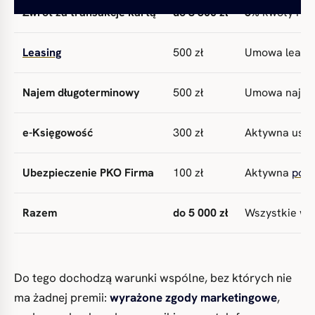
Zwrot za transakcje kartą
do 3 600 zł
5%
kwoty roz
Leasing
500 zł
Umowa leasin
Najem długoterminowy
500 zł
Umowa najmu 
e-Księgowość
300 zł
Aktywna usług
Ubezpieczenie PKO Firma
100 zł
Aktywna
poli
Razem
do 5 000 zł
Wszystkie war
Do tego dochodzą warunki wspólne, bez których nie
ma żadnej premii:
wyrażone zgody marketingowe
,