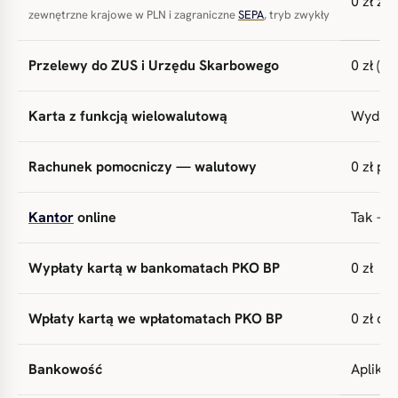
0 zł za
zewnętrzne krajowe w PLN i zagraniczne
SEPA
, tryb zwykły
Przelewy do ZUS i Urzędu Skarbowego
0 zł (
Karta z funkcją wielowalutową
Wydan
Rachunek pomocniczy — walutowy
0 zł pr
Kantor
online
Tak — 
Wypłaty kartą w bankomatach PKO BP
0 zł
Wpłaty kartą we wpłatomatach PKO BP
0 zł do
Bankowość
Aplikac