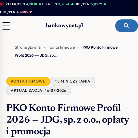
Przejdź do treści
LIVE
EUR/PLN:
4,3010 ▲
USD/PLN:
3,7324 ▲
GBP/PLN:
5,0172 ▲
CHF/PLN:
4,6005 ▼
search
bankowynet.pl
Strona główna
›
Konta firmowe
›
PKO Konto Firmowe
Profil 2026 — JDG, sp.…
KONTA FIRMOWE
15 MIN CZYTANIA
AKTUALIZACJA: 16-07-2026
PKO Konto Firmowe Profil
2026 — JDG, sp. z o.o., opłaty
i promocja