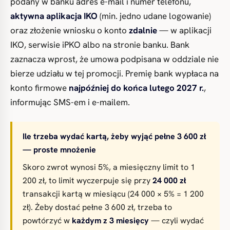
podany w banku adres e-mail i numer telefonu,
aktywna aplikacja IKO
(min. jedno udane logowanie)
oraz złożenie wniosku o konto
zdalnie
— w aplikacji
IKO, serwisie iPKO albo na stronie banku. Bank
zaznacza wprost, że umowa podpisana w oddziale nie
bierze udziału w tej promocji. Premię bank wypłaca na
konto firmowe
najpóźniej do końca lutego 2027 r.
,
informując SMS-em i e-mailem.
Ile trzeba wydać kartą, żeby wyjąć pełne 3 600 zł
— proste mnożenie
Skoro zwrot wynosi 5%, a miesięczny limit to 1
200 zł, to limit wyczerpuje się przy
24 000 zł
transakcji kartą w miesiącu (24 000 × 5% = 1 200
zł). Żeby dostać pełne 3 600 zł, trzeba to
powtórzyć w
każdym z 3 miesięcy
— czyli wydać