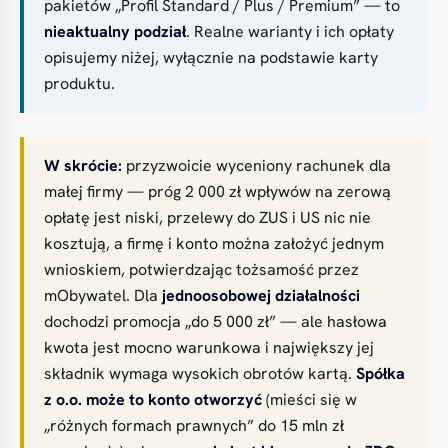
pakietów „Profil Standard / Plus / Premium” — to
nieaktualny podział
. Realne warianty i ich opłaty
opisujemy niżej, wyłącznie na podstawie karty
produktu.
W skrócie:
przyzwoicie wyceniony rachunek dla
małej firmy — próg 2 000 zł wpływów na zerową
opłatę jest niski, przelewy do ZUS i US nic nie
kosztują, a firmę i konto można założyć jednym
wnioskiem, potwierdzając tożsamość przez
mObywatel. Dla
jednoosobowej działalności
dochodzi promocja „do 5 000 zł” — ale hasłowa
kwota jest mocno warunkowa i największy jej
składnik wymaga wysokich obrotów kartą.
Spółka
z o.o. może to konto otworzyć
(mieści się w
„różnych formach prawnych” do 15 mln zł