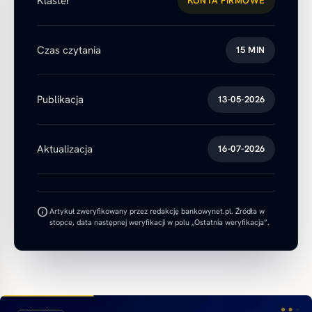
Klaster
KONTA FIRMOWE
Czas czytania
15 MIN
Publikacja
13-05-2026
Aktualizacja
16-07-2026
info
Artykuł zweryfikowany przez redakcję bankowynet.pl. Źródła w
stopce, data następnej weryfikacji w polu „Ostatnia weryfikacja”.