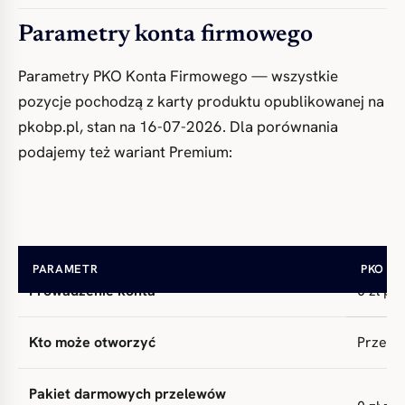
Parametry konta firmowego
Parametry PKO Konta Firmowego — wszystkie
pozycje pochodzą z karty produktu opublikowanej na
pkobp.pl, stan na 16-07-2026. Dla porównania
podajemy też wariant Premium:
PARAMETR
PKO K
Prowadzenie konta
0 zł pr
Kto może otworzyć
Przedsi
Pakiet darmowych przelewów