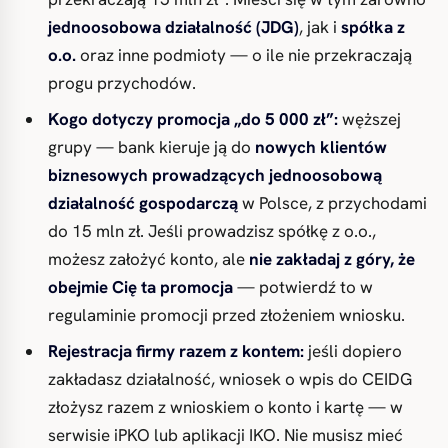
jednoosobowa działalność (JDG)
, jak i
spółka z
o.o.
oraz inne podmioty — o ile nie przekraczają
progu przychodów.
Kogo dotyczy promocja „do 5 000 zł”:
węższej
grupy — bank kieruje ją do
nowych klientów
biznesowych prowadzących jednoosobową
działalność gospodarczą
w Polsce, z przychodami
do 15 mln zł. Jeśli prowadzisz spółkę z o.o.,
możesz założyć konto, ale
nie zakładaj z góry, że
obejmie Cię ta promocja
— potwierdź to w
regulaminie promocji przed złożeniem wniosku.
Rejestracja firmy razem z kontem:
jeśli dopiero
zakładasz działalność, wniosek o wpis do CEIDG
złożysz razem z wnioskiem o konto i kartę — w
serwisie iPKO lub aplikacji IKO. Nie musisz mieć