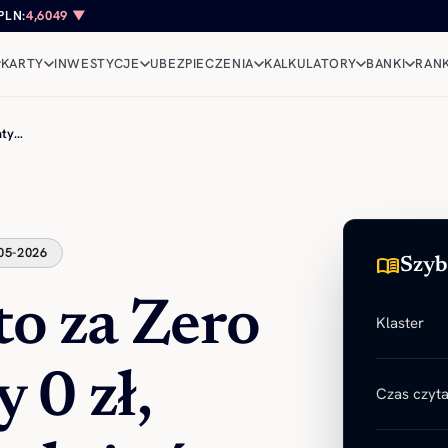
PLN:
4,6049 ▼
KARTY
INWESTYCJE
UBEZPIECZENIA
KALKULATORY
BANKI
RANK
aty…
05-2026
menu_book
Szyb
o za Zero
Klaster
 0 zł,
Czas czyta