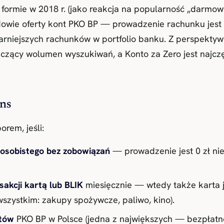
formie w 2018 r. (jako reakcja na popularność „darmowy
owie oferty kont PKO BP — prowadzenie rachunku jest
ularniejszych rachunków w portfolio banku. Z perspekt
aczący wolumen wyszukiwań, a Konto za Zero jest naj
ens
rem, jeśli:
osobistego bez zobowiązań
— prowadzenie jest 0 zł niez
sakcji kartą lub BLIK
miesięcznie — wtedy także karta j
wszystkim: zakupy spożywcze, paliwo, kino).
atów
PKO BP w Polsce (jedna z największych — bezpłatn