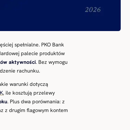
ęściej spełnialne. PKO Bank
ndardowej palecie produktów
nków aktywności
. Bez wymogu
adzenie rachunku.
jakie warunki dotyczą
IK
, ile kosztują przelewy
oku
. Plus dwa porównania: z
az z drugim flagowym kontem