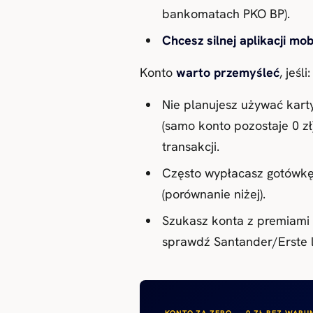
bankomatach PKO BP).
Chcesz silnej aplikacji mob
Konto
warto przemyśleć
, jeśli:
Nie planujesz używać karty
(samo konto pozostaje 0 zł)
transakcji.
Często wypłacasz gotówk
(porównanie niżej).
Szukasz konta z premiami 
sprawdź Santander/Erste l
KONTO ZA ZERO — 0 ZŁ BEZ WAR