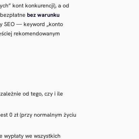
ch” kont konkurencji), a od
 bezpłatne
bez warunku
ywy SEO — keyword „konto
częściej rekomendowanym
ależnie od tego, czy i ile
est 0 zł (przy normalnym życiu
e wypłaty we wszystkich