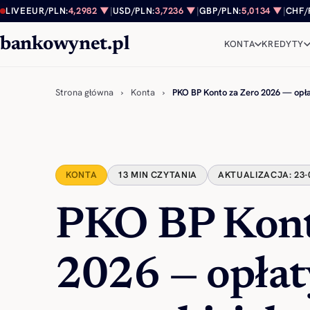
Przejdź do treści
LIVE
EUR/PLN:
4,2982 ▼
|
USD/PLN:
3,7236 ▼
|
GBP/PLN:
5,0134 ▼
|
CHF/
bankowynet.pl
KONTA
KREDYTY
Strona główna
›
Konta
›
PKO BP Konto za Zero 2026 — opł
KONTA
13 MIN CZYTANIA
AKTUALIZACJA: 23-
PKO BP Kont
2026 — opłaty