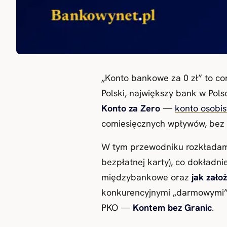
„Konto bankowe za 0 zł” to co
Polski, największy bank w Pol
Konto za Zero
—
konto osobis
comiesięcznych wpływów, bez u
W tym przewodniku rozkładam K
bezpłatnej karty), co dokładni
międzybankowe oraz
jak zało
konkurencyjnymi „darmowymi” 
PKO —
Kontem bez Granic
.