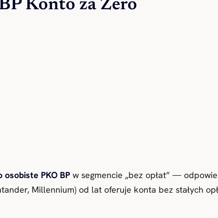
 BP Konto za Zero
o osobiste PKO BP
w segmencie „bez opłat” — odpowie
tander, Millennium) od lat oferuje konta bez stałych op