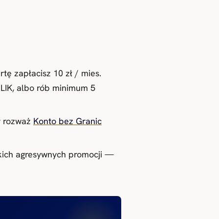
tę zapłacisz 10 zł / mies.
 BLIK, albo rób minimum 5
y rozważ
Konto bez Granic
akich agresywnych promocji —