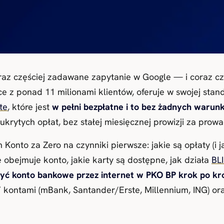
raz częściej zadawane zapytanie w Google — i coraz cz
sce z ponad 11 milionami klientów, oferuje w swojej sta
te
, które jest
w pełni bezpłatne i to bez żadnych waru
krytych opłat, bez stałej miesięcznej prowizji za prow
onto za Zero na czynniki pierwsze: jakie są opłaty (i 
e obejmuje konto, jakie karty są dostępne, jak działa
BL
żyć konto bankowe przez internet w PKO BP krok po kr
kontami (mBank, Santander/Erste, Millennium, ING) or