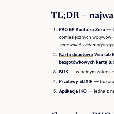
TL;DR — najważ
PKO BP Konto za Zero — 0
comiesięcznych wpływów — 
zapewniać systematyczny
Karta debetowa
Visa lub 
bezgotówkowych kartą lu
BLIK
— w pełnym zakresie,
Przelewy ELIXIR
— bezpłat
Aplikacja IKO
— jedna z na