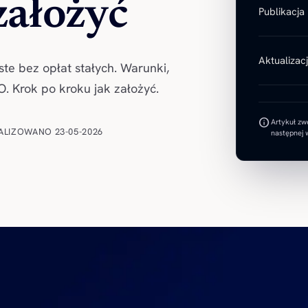
założyć
Publikacja
Aktualizac
te bez opłat stałych. Warunki,
KO. Krok po kroku jak założyć.
info
Artykuł zw
ALIZOWANO 23-05-2026
następnej w