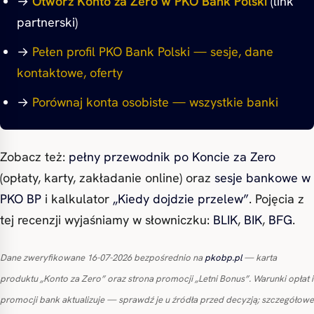
→
Otwórz Konto za Zero w PKO Bank Polski
(link
partnerski)
→
Pełen profil PKO Bank Polski — sesje, dane
kontaktowe, oferty
→
Porównaj konta osobiste — wszystkie banki
Zobacz też:
pełny przewodnik po Koncie za Zero
(opłaty, karty, zakładanie online) oraz
sesje bankowe w
PKO BP
i kalkulator
„Kiedy dojdzie przelew”
. Pojęcia z
tej recenzji wyjaśniamy w słowniczku:
BLIK
,
BIK
,
BFG
.
Dane zweryfikowane 16-07-2026 bezpośrednio na
pkobp.pl
— karta
produktu „Konto za Zero” oraz strona promocji „Letni Bonus”. Warunki opłat i
promocji bank aktualizuje — sprawdź je u źródła przed decyzją; szczegółowe