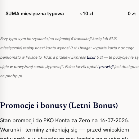
SUMA miesięczna typowa
~10 zł
0 zł
Przy typowym korzystaniu (co najmniej 5 transakcji kartą lub BLIK
miesięcznie) realny koszt konta wynosi 0 zł. Uwaga: wypłata kartą z obcego
bankomatu w Polsce to 10 zł, a przelew Express
Elixir
5 zł — te pozycje nie są
ujęte w powyższej sumie „typowej”. Pełna taryfa opłat i
prowizji
jest dostępna
na pkobp.pl.
Promocje i bonusy (Letni Bonus)
Stan promocji do PKO Konta za Zero na 16-07-2026.
Warunki i terminy zmieniają się — przed wnioskiem
potwierdź je w aktualnym regulaminie na pkobp.pl: