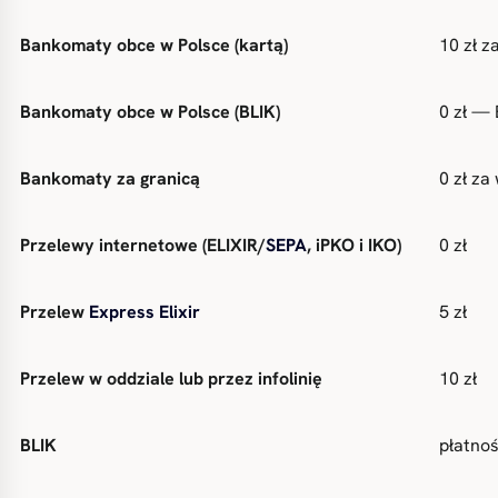
Bankomaty obce w Polsce (kartą)
10 zł z
Bankomaty obce w Polsce (BLIK)
0 zł —
Bankomaty za granicą
0 zł za
Przelewy internetowe (ELIXIR/
SEPA
, iPKO i IKO)
0 zł
Przelew
Express Elixir
5 zł
Przelew w oddziale lub przez infolinię
10 zł
BLIK
płatnoś