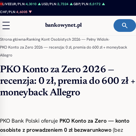
Przejdź do treści
LIVE
EUR/PLN:
4,3010 ▲
USD/PLN:
3,7324 ▲
GBP/PLN:
5,0172 ▲
CHF/PLN:
4,6005 ▼
search
bankowynet.pl
Strona główna
›
Ranking Kont Osobistych 2026 — Pełny Widok
›
PKO Konto za Zero 2026 — recenzja: 0 zł, premia do 600 zł + moneyback
Allegro
PKO Konto za Zero 2026 —
recenzja: 0 zł, premia do 600 zł +
moneyback Allegro
PKO Bank Polski oferuje
PKO Konto za Zero — konto
osobiste z prowadzeniem 0 zł bezwarunkowo
(bez