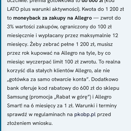
uczciwie: premia gotówkowa to
do 600 zł
(kod
LATO plus warunki aktywności). Kwota do 1 200 zł
to
moneyback za zakupy na Allegro
— zwrot do
3% wartości zakupów, ograniczony do 100 zł
miesięcznie i wypłacany przez maksymalnie 12
miesięcy. Żeby zebrać pełne 1 200 zł, musisz
przez rok kupować na Allegro na tyle, by co
miesiąc wyczerpać limit 100 zł zwrotu. To realna
korzyść dla stałych klientów Allegro, ale nie
„gotówka za samo otwarcie konta”. Dodatkowo
bank oferuje kod rabatowy do 600 zł do sklepu
Samsung (promocja „Rabat w górę”) i Allegro
Smart! na 6 miesięcy za 1 zł. Warunki i terminy
sprawdź w regulaminach na
pkobp.pl
przed
złożeniem wniosku.