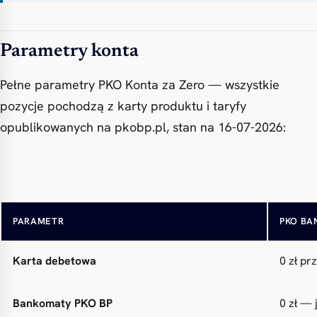
Parametry konta
Pełne parametry PKO Konta za Zero — wszystkie
pozycje pochodzą z karty produktu i taryfy
opublikowanych na pkobp.pl, stan na 16-07-2026:
Opłata za prowadzenie
0 zł b
PARAMETR
PKO BA
Karta debetowa
0 zł pr
Bankomaty PKO BP
0 zł —