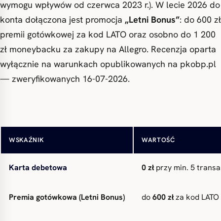
wymogu wpływów od czerwca 2023 r.). W lecie 2026 do
konta dołączona jest promocja
„Letni Bonus”
: do 600 zł
premii gotówkowej za kod LATO oraz osobno do 1 200
zł moneybacku za zakupy na Allegro. Recenzja oparta
wyłącznie na warunkach opublikowanych na pkobp.pl
— zweryfikowanych 16-07-2026.
Opłata za prowadzenie
0 zł
bezwarunkowo
WSKAŹNIK
WARTOŚĆ
Karta debetowa
0 zł
przy min. 5 transa
Premia gotówkowa (Letni Bonus)
do
600 zł
za kod LATO 