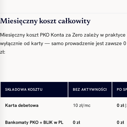
Miesięczny koszt całkowity
Miesięczny koszt PKO Konta za Zero zależy w praktyce
wyłącznie od karty — samo prowadzenie jest zawsze 0
zł:
Opłata za prowadzenie
0 zł
0 zł
SKŁADOWA KOSZTU
BEZ AKTYWNOŚCI
PO S
Karta debetowa
10 zł/mc
0 zł
(
Bankomaty PKO + BLIK w PL
0 zł
0 zł