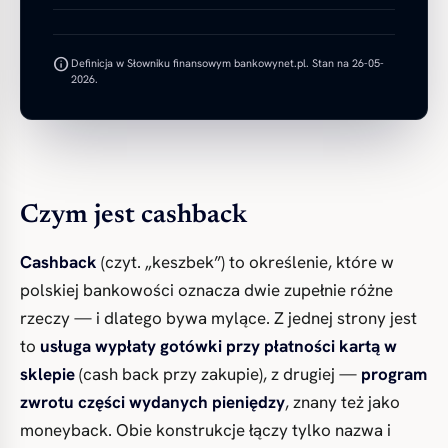
info
Definicja w Słowniku finansowym bankowynet.pl. Stan na 26-05-
2026.
Czym jest cashback
Cashback
(czyt. „keszbek”) to określenie, które w
polskiej bankowości oznacza dwie zupełnie różne
rzeczy — i dlatego bywa mylące. Z jednej strony jest
to
usługa wypłaty gotówki przy płatności kartą w
sklepie
(cash back przy zakupie), z drugiej —
program
zwrotu części wydanych pieniędzy
, znany też jako
moneyback. Obie konstrukcje łączy tylko nazwa i