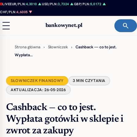
Przejdź do treści
LIVE
EUR/PLN:
4,3010 ▲
USD/PLN:
3,7324 ▲
GBP/PLN:
5,0172 ▲
CHF/PLN:
4,6005 ▼
search
bankowynet.pl
Strona główna
›
Słowniczek
›
Cashback — co to jest.
Wypłata…
SŁOWNICZEK FINANSOWY
3 MIN CZYTANIA
AKTUALIZACJA: 26-05-2026
Cashback — co to jest.
Wypłata gotówki w sklepie i
zwrot za zakupy