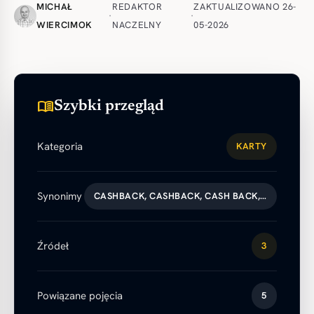
MICHAŁ
REDAKTOR
ZAKTUALIZOWANO 26-
·
·
WIERCIMOK
NACZELNY
05-2026
menu_book
Szybki przegląd
Kategoria
KARTY
Synonimy
CASHBACK, CASHBACK, CASH BACK,…
Źródeł
3
Powiązane pojęcia
5