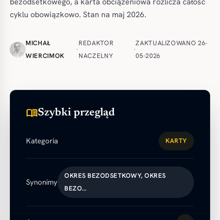
bezodsetkowego, a karta obciążeniowa rozlicza całość
cyklu obowiązkowo. Stan na maj 2026.
MICHAŁ
REDAKTOR
ZAKTUALIZOWANO 26-
·
·
WIERCIMOK
NACZELNY
05-2026
menu_book
Szybki przegląd
Kategoria
KARTY
OKRES BEZODSETKOWY, OKRES
Synonimy
BEZO…