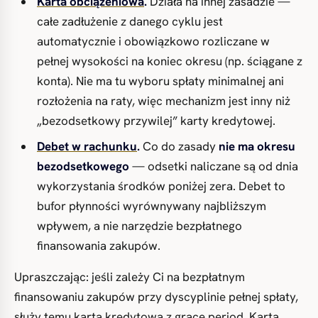
Karta obciążeniowa
.
Działa na innej zasadzie —
całe zadłużenie z danego cyklu jest
automatycznie i obowiązkowo rozliczane w
pełnej wysokości na koniec okresu (np. ściągane z
konta). Nie ma tu wyboru spłaty minimalnej ani
rozłożenia na raty, więc mechanizm jest inny niż
„bezodsetkowy przywilej” karty kredytowej.
Debet w rachunku
.
Co do zasady
nie ma okresu
bezodsetkowego
— odsetki naliczane są od dnia
wykorzystania środków poniżej zera. Debet to
bufor płynności wyrównywany najbliższym
wpływem, a nie narzędzie bezpłatnego
finansowania zakupów.
Upraszczając: jeśli zależy Ci na bezpłatnym
finansowaniu zakupów przy dyscyplinie pełnej spłaty,
służy temu karta kredytowa z grace period. Karta