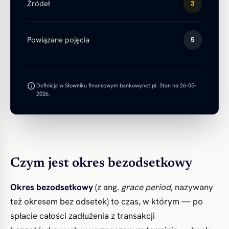
Źródeł
3
Powiązane pojęcia
5
info
Definicja w Słowniku finansowym bankowynet.pl. Stan na 26-05-
2026.
Czym jest okres bezodsetkowy
Okres bezodsetkowy
(z ang.
grace period
, nazywany
też okresem bez odsetek) to czas, w którym — po
spłacie całości zadłużenia z transakcji