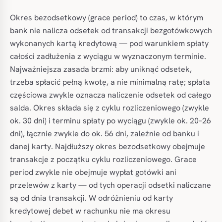
Okres bezodsetkowy (grace period) to czas, w którym
bank nie nalicza odsetek od transakcji bezgotówkowych
wykonanych kartą kredytową — pod warunkiem spłaty
całości zadłużenia z wyciągu w wyznaczonym terminie.
Najważniejsza zasada brzmi: aby uniknąć odsetek,
trzeba spłacić pełną kwotę, a nie minimalną ratę; spłata
częściowa zwykle oznacza naliczenie odsetek od całego
salda. Okres składa się z cyklu rozliczeniowego (zwykle
ok. 30 dni) i terminu spłaty po wyciągu (zwykle ok. 20–26
dni), łącznie zwykle do ok. 56 dni, zależnie od banku i
danej karty. Najdłuższy okres bezodsetkowy obejmuje
transakcje z początku cyklu rozliczeniowego. Grace
period zwykle nie obejmuje wypłat gotówki ani
przelewów z karty — od tych operacji odsetki naliczane
są od dnia transakcji. W odróżnieniu od karty
kredytowej debet w rachunku nie ma okresu