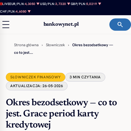
Przejdź do treści
LIVE
EUR/PLN:
4,3050 ▼
USD/PLN:
3,7320 ▼
GBP/PLN:
5,0219 ▼
CHF/PLN:
4,6080 ▼
search
bankowynet.pl
Strona główna
›
Słowniczek
›
Okres bezodsetkowy —
co to jest.…
SŁOWNICZEK FINANSOWY
3 MIN CZYTANIA
AKTUALIZACJA: 26-05-2026
Okres bezodsetkowy — co to
jest. Grace period karty
kredytowej