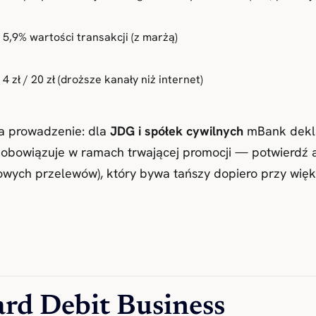
5,9% wartości transakcji (z marżą)
4 zł / 20 zł (droższe kanały niż internet)
za prowadzenie: dla
JDG i spółek cywilnych
mBank dekla
obowiązuje w ramach trwającej promocji — potwierdź a
owych przelewów), który bywa tańszy dopiero przy wię
rd Debit Business