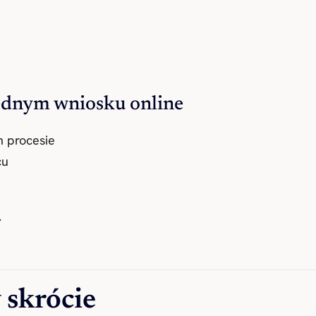
jednym wniosku online
m procesie
cu
.
 skrócie