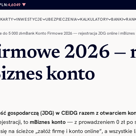
PLN:
4,6049 ▼
KARTY
INWESTYCJE
UBEZPIECZENIA
KALKULATORY
BANKI
RANK
 do 5 000 zł
›
mBank Konto Firmowe 2026 — rejestracja JDG online i mBiznes
rmowe 2026 — re
iznes konto
ość gospodarczą (JDG) w CEIDG razem z otwarciem ko
jestracji, to
mBiznes konto
— z prowadzeniem 0 zł po s
y się na ścieżce „załóż firmę i konto online”, a wszystk