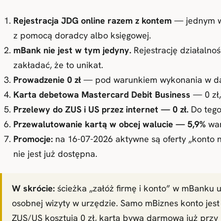
Rejestracja JDG online razem z kontem
— jednym wn
z pomocą doradcy albo księgowej.
mBank nie jest w tym jedyny.
Rejestrację działalnoś
zakładać, że to unikat.
Prowadzenie 0 zł
— pod warunkiem wykonania w dany
Karta debetowa Mastercard Debit Business
— 0 zł,
Przelewy do ZUS i US przez internet — 0 zł.
Do tego 
Przewalutowanie kartą w obcej walucie — 5,9%
war
Promocje:
na 16-07-2026 aktywne są oferty „konto n
nie jest już dostępna.
W skrócie:
ścieżka „załóż firmę i konto” w mBanku 
osobnej wizyty w urzędzie. Samo mBiznes konto jest
ZUS/US kosztują 0 zł, karta bywa darmowa już przy 