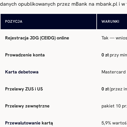
danych opublikowanych przez mBank na mbank.pl i w 
POZYCJA
WARUNKI
Rejestracja JDG (CEIDG) online
Tak — wnios
Prowadzenie konta
0 zł
przy min
Karta debetowa
Mastercard
Przelewy ZUS i US
0 zł
(przez i
Przelewy zewnętrzne
pakiet 10 p
Przewalutowanie
kartą
5,9% wartośc