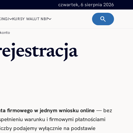
czwartek, 6 sierpnia 2026
search
INGI
KURSY WALUT NBP
 konto
jestracja
nta firmowego w jednym wniosku online
— bez
pełnieniu warunku i firmowymi płatnościami
ie liczby podajemy wyłącznie na podstawie