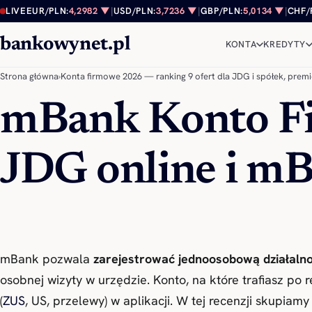
Przejdź do treści
LIVE
EUR/PLN:
4,2982 ▼
|
USD/PLN:
3,7236 ▼
|
GBP/PLN:
5,0134 ▼
|
CHF/
bankowynet.pl
KONTA
KREDYTY
Strona główna
›
Konta firmowe 2026 — ranking 9 ofert dla JDG i spółek, premie
mBank Konto Fi
JDG online i mB
mBank pozwala
zarejestrować jednoosobową działaln
osobnej wizyty w urzędzie. Konto, na które trafiasz po re
(
ZUS
, US, przelewy) w aplikacji. W tej recenzji skupiam