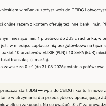
ioskiem w mBanku złożysz wpis do CEIDG i otworzysz k
ci online razem z kontem oferują też inne banki, m.in. 
m miesiącu min. 1 przelewu do ZUS z rachunku; w pr
 jeśli w miesiącu zapłacisz nią bezgotówkowo na łącznie 
pakiet 10 przelewów ELIXIR (PLN) i 10 SEPA (EUR) miesi
tości transakcji (z marżą).
a zawsze za 0 zł” (do 31-08-2026); ostatnia gotówkowa 
upraszcza start JDG — wpis do CEIDG i konto firmowe z
 tanie w utrzymaniu dla przedsiębiorcy opłacającego Z
niewielkich zakupach. Na co uważać: „0 zł” za prowadz