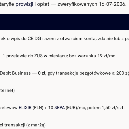
taryfie
prowizji
i opłat — zweryfikowanych 16-07-2026.
ek o wpis do CEIDG razem z otwarciem konta, zdalnie lub z 
. 1 przelewie do ZUS w miesiącu; bez warunku 19 zł/mc
 Debit Business —
0 zł
, gdy transakcje bezgotówkowe ≥ 200 zł
nternet)
rzelewów
ELIXIR
(PLN) + 10
SEPA
(EUR)/mc, potem 1,50 zł/szt.
i transakcji (z marżą)