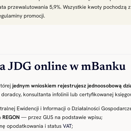
płata przewalutowania 5,9%. Wszystkie kwoty pochodzą z
egulaminy promocji.
cja JDG online w mBanku
której
jednym wnioskiem rejestrujesz jednoosobową dzia
doradcy, konsultanta infolinii lub certyfikowanej księgo
ralnej Ewidencji i Informacji o Działalności Gospodarcz
a
REGON
— przez GUS na podstawie wpisu;
rmę opodatkowania i status
VAT
;