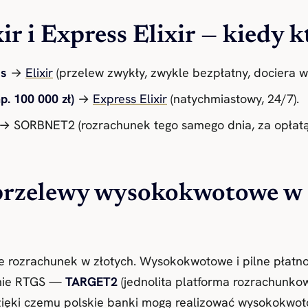
 i Express Elixir — kiedy k
as
→
Elixir
(przelew zwykły, zwykle bezpłatny, dociera w
p. 100 000 zł)
→
Express Elixir
(natychmiastowy, 24/7).
→ SORBNET2 (rozrachunek tego samego dnia, za opłatą k
rzelewy wysokokwotowe w 
rozrachunek w złotych. Wysokokwotowe i pilne płatnoś
emie RTGS —
TARGET2
(jednolita platforma rozrachunko
dzięki czemu polskie banki mogą realizować wysokokwot