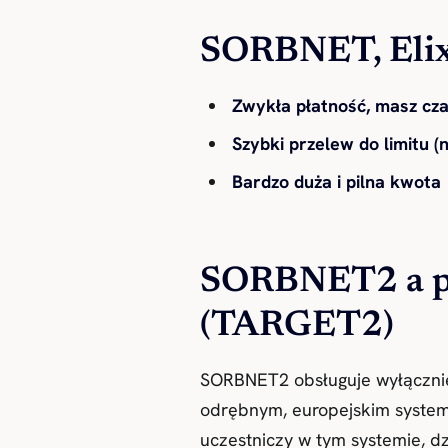
SORBNET, Elixir
Zwykła płatność, masz cz
Szybki przelew do limitu (n
Bardzo duża i pilna kwota
SORBNET2 a p
(TARGET2)
SORBNET2 obsługuje wyłącznie 
odrębnym, europejskim syst
uczestniczy w tym systemie, 