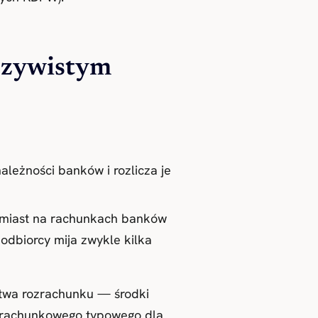
eczywistym
leżności banków i rozlicza je
hmiast na rachunkach banków
odbiorcy mija zwykle kilka
stwa rozrachunku — środki
zrachunkowego typowego dla