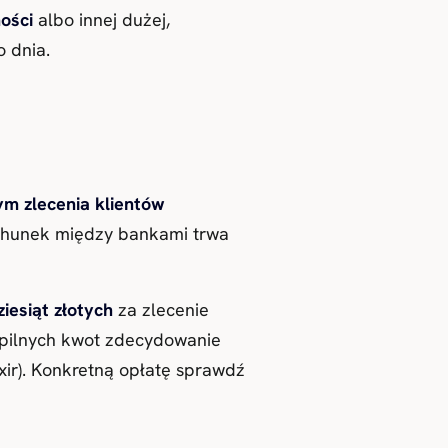
ości
albo innej dużej,
 dnia.
ym zlecenia klientów
achunek między bankami trwa
ziesiąt złotych
za zlecenie
iepilnych kwot zdecydowanie
xir). Konkretną opłatę sprawdź