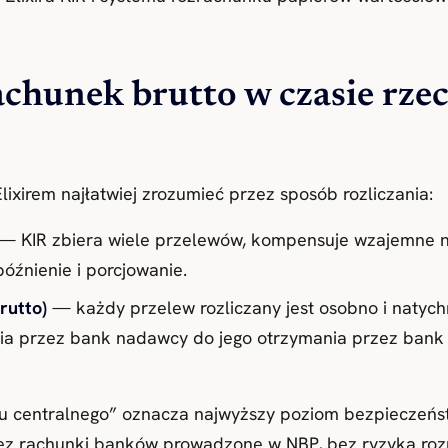
rachunek brutto w czasie rz
xirem najłatwiej zrozumieć przez sposób rozliczania:
— KIR zbiera wiele przelewów, kompensuje wzajemne na
późnienie i porcjowanie.
rutto)
— każdy przelew rozliczany jest osobno i natyc
ia przez bank nadawcy do jego otrzymania przez bank 
ku centralnego” oznacza najwyższy poziom bezpieczeń
ez rachunki banków prowadzone w NBP, bez ryzyka ro