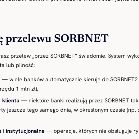
ię przelewu SORBNET
ecasz przelew „przez SORBNET” świadomie. System wyko
ta lub pilność:
e
— wiele banków automatycznie kieruje do SORBNET2
rzędu 1 mln zł),
 klienta
— niektóre banki realizują przez SORBNET także
rły jeszcze tego samego dnia, w określonym czasie (np. d
 i instytucjonalne
— operacje, których nie obsługuje ry