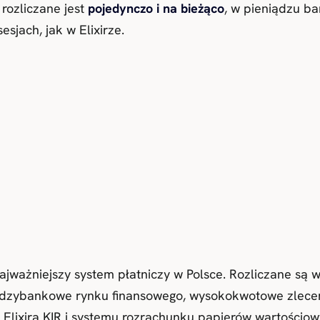
rozliczane jest
pojedynczo i na bieżąco
, w pieniądzu b
sjach, jak w Elixirze.
ważniejszy system płatniczy w Polsce. Rozliczane są w 
iędzybankowe rynku finansowego, wysokokwotowe zlecen
 Elixira KIR i systemu rozrachunku papierów wartościo