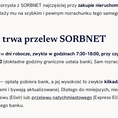
korzysta z SORBNET najczęściej przy
zakupie nieruchom
zależy mu na szybkim i pewnym rozrachunku tego samego
 ile trwa przelew SORBNET
a w
dni robocze, zwykle w godzinach 7:30–18:00, przy cz
0
(dokładne godziny graniczne ustala bank). Sam rozr
 opłatę pobiera bank, a jej wysokość to zwykle
kilkad
kami i bywają aktualizowane). Dlatego do mniejszych, n
ewu (Elixir) lub
przelewu natychmiastowego
(Express Eli
ojego banku.