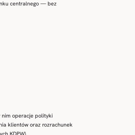
anku centralnego — bez
nim operacje polityki
ia klientów oraz rozrachunek
wych KDPW).