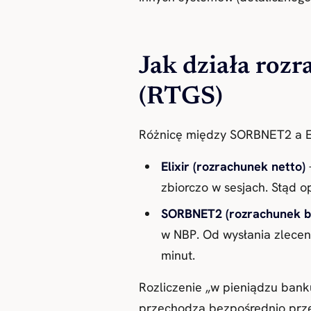
Jak działa roz
(RTGS)
Różnicę między SORBNET2 a Eli
Elixir (rozrachunek netto)
zbiorczo w sesjach. Stąd o
SORBNET2 (rozrachunek b
w NBP. Od wysłania zlecen
minut.
Rozliczenie „w pieniądzu ban
przechodzą bezpośrednio prz