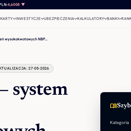
PLN:
4,6005 ▼
KARTY
INWESTYCJE
UBEZPIECZENIA
KALKULATORY
BANKI
RANK
zeń wysokokwotowych NBP…
KTUALIZACJA: 27-05-2026
 system
menu_book
Szyb
Kategoria