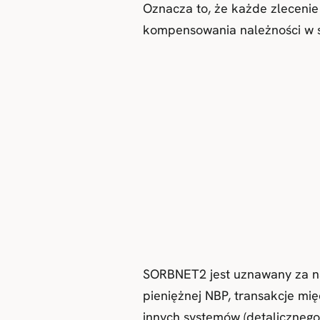
Oznacza to, że każde zlecenie 
kompensowania należności w se
SORBNET2 jest uznawany za naj
pieniężnej NBP, transakcje m
innych systemów (detalicznego