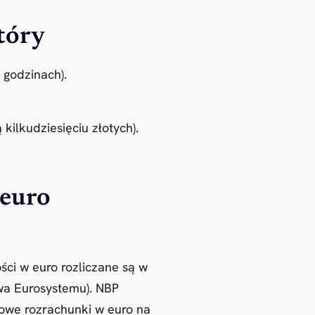
tóry
 godzinach).
ilkudziesięciu złotych).
euro
ci w euro rozliczane są w
wa Eurosystemu). NBP
owe rozrachunki w euro na