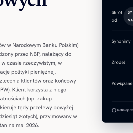
owych
Skrót
SY
od
NA
Synonimy
ów w Narodowym Banku Polskim)
dzony przez NBP, należący do
 w czasie rzeczywistym, w
Źródeł
je polityki pieniężnej,
lecenia klientów oraz końcowy
Powiązane 
PW). Klient korzysta z niego
łatnościach (np. zakup
kieruje tędy przelewy powyżej
info
Definicja 
adziesiąt złotych), przyjmowany w
Stan na maj 2026.