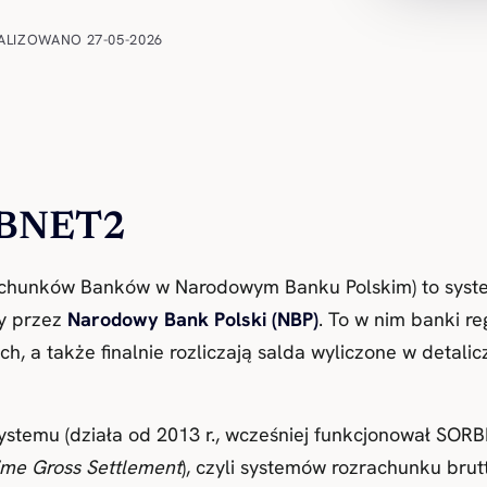
ALIZOWANO 27-05-2026
RBNET2
chunków Banków w Narodowym Banku Polskim) to syste
y przez
Narodowy Bank Polski (NBP)
. To w nim banki r
tych, a także finalnie rozliczają salda wyliczone w deta
temu (działa od 2013 r., wcześniej funkcjonował SORB
ime Gross Settlement
), czyli systemów rozrachunku brut