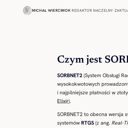
MICHAŁ WIERCIMOK
·
REDAKTOR NACZELNY
·
ZAKTU
Czym jest SO
SORBNET2
(System Obsługi Ra
wysokokwotowych prowadzon
i najpilniejsze płatności w zło
Elixir
).
SORBNET2 to obecna wersja sys
systemów
RTGS
(z ang.
Real-T