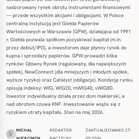
nadzorowany rynek obrotu instrumentami finansowymi
— przede wszystkim akcjami i obligacjami. W Polsce
centralną instytucją jest Giełda Papierów
Wartościowych w Warszawie (GPW), działająca od 1991
r. Giełda pozwala spółkom pozyskiwać kapitał (m.in.
przez debiut/IPO), a inwestorom daje płynny rynek do
kupna i sprzedaży papierów. GPW prowadzi kilka
rynków: Główny Rynek (regulowany, dla największych
spółek), NewConnect (dla mniejszych i młodych spółek,
wyższe ryzyko) oraz Catalyst (obligacje). Kondycję rynku
opisują indeksy: WIG, WIG20, mWIG40, sWIG80.
Inwestor indywidualny działa przez dom maklerski, a
nad obrotem czuwa KNF. Inwestowanie wiąże się z
ryzykiem utraty kapitału. Stan na maj 2026.
MICHAŁ
REDAKTOR
ZAKTUALIZOWANO 27-
·
·
WIERCIMOK
NACZELNY
05-2026