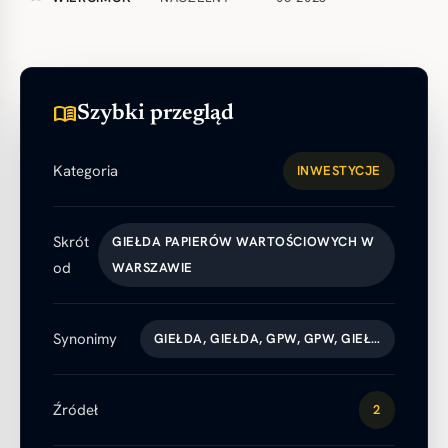
menu_book
Szybki przegląd
Kategoria
INWESTYCJE
Skrót
GIEŁDA PAPIERÓW WARTOŚCIOWYCH W
od
WARSZAWIE
Synonimy
GIEŁDA, GIEŁDA, GPW, GPW, GIEŁ…
Źródeł
2