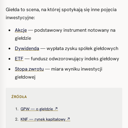
Giełda to scena, na której spotykają się inne pojęcia
inwestycyjne:
Akcje
— podstawowy instrument notowany na
giełdzie
Dywidenda
— wypłata zysku spółek giełdowych
ETF
— fundusz odwzorowujący indeks giełdowy
Stopa zwrotu
— miara wyniku inwestycji
giełdowej
ŹRÓDŁA
GPW — o giełdzie ↗
KNF — rynek kapitałowy ↗