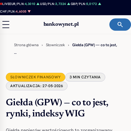
Przejdź do treści
LIVE
EUR/PLN:
4,3010 ▲
USD/PLN:
3,7324 ▲
GBP/PLN:
5,0172 ▲
CHF/PLN:
4,6005 ▼
search
bankowynet.pl
Strona główna
›
Słowniczek
›
Giełda (GPW) — co to jest,
…
SŁOWNICZEK FINANSOWY
3 MIN CZYTANIA
AKTUALIZACJA: 27-05-2026
Giełda (GPW) — co to jest,
rynki, indeksy WIG
Giełda papierów wartościowych to zorganizowany,