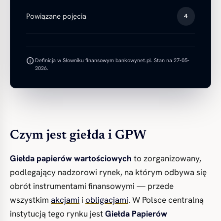
Powiązane pojęcia
4
info
Definicja w Słowniku finansowym bankowynet.pl. Stan na 27-05-
2026.
Czym jest giełda i GPW
Giełda papierów wartościowych
to zorganizowany,
podlegający nadzorowi rynek, na którym odbywa się
obrót instrumentami finansowymi — przede
wszystkim
akcjami
i
obligacjami
. W Polsce centralną
instytucją tego rynku jest
Giełda Papierów