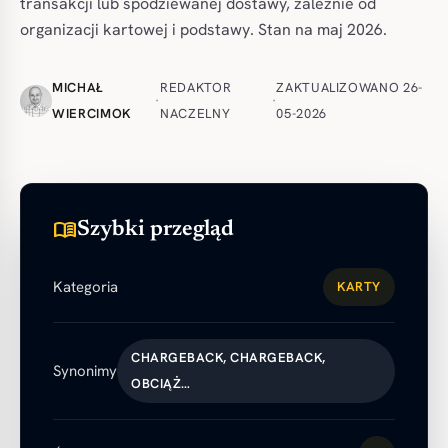
transakcji lub spodziewanej dostawy, zależnie od
organizacji kartowej i podstawy. Stan na maj 2026.
MICHAŁ
REDAKTOR
ZAKTUALIZOWANO 26-
·
·
WIERCIMOK
NACZELNY
05-2026
menu_book
Szybki przegląd
Kategoria
KARTY
CHARGEBACK, CHARGEBACK,
Synonimy
OBCIĄŻ…