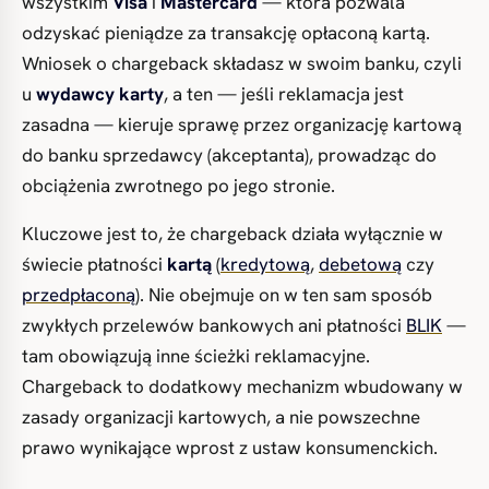
wszystkim
Visa
i
Mastercard
— która pozwala
odzyskać pieniądze za transakcję opłaconą kartą.
Wniosek o chargeback składasz w swoim banku, czyli
u
wydawcy karty
, a ten — jeśli reklamacja jest
zasadna — kieruje sprawę przez organizację kartową
do banku sprzedawcy (akceptanta), prowadząc do
obciążenia zwrotnego po jego stronie.
Kluczowe jest to, że chargeback działa wyłącznie w
świecie płatności
kartą
(
kredytową
,
debetową
czy
przedpłaconą
). Nie obejmuje on w ten sam sposób
zwykłych przelewów bankowych ani płatności
BLIK
—
tam obowiązują inne ścieżki reklamacyjne.
Chargeback to dodatkowy mechanizm wbudowany w
zasady organizacji kartowych, a nie powszechne
prawo wynikające wprost z ustaw konsumenckich.