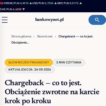
Przejdź do treści
LIVE
EUR/PLN:
4,3010 ▲
USD/PLN:
3,7324 ▲
GBP/PLN:
5,0172 ▲
CHF/PLN:
4,6005 ▼
search
bankowynet.pl
Strona główna
›
Słowniczek
›
Chargeback — co to jest.
Obciążenie…
SŁOWNICZEK FINANSOWY
3 MIN CZYTANIA
AKTUALIZACJA: 26-05-2026
Chargeback — co to jest.
Obciążenie zwrotne na karcie
krok po kroku