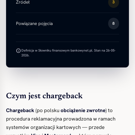
Źródeł
3
Powiązane pojęcia
8
info
Definicja w Słowniku finansowym bankowynet.pl. Stan na 26-05-
2026.
Czym jest chargeback
Chargeback
(po polsku
obciążenie zwrotne
) to
procedura reklamacyjna prowadzona w ramach
systemów organizacji kartowych — przede