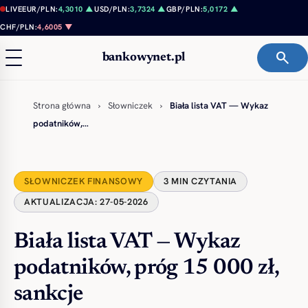
Przejdź do treści
LIVE
EUR/PLN:
4,3010 ▲
USD/PLN:
3,7324 ▲
GBP/PLN:
5,0172 ▲
CHF/PLN:
4,6005 ▼
search
bankowynet.pl
Strona główna
›
Słowniczek
›
Biała lista VAT — Wykaz
podatników,…
SŁOWNICZEK FINANSOWY
3 MIN CZYTANIA
AKTUALIZACJA: 27-05-2026
Biała lista VAT — Wykaz
podatników, próg 15 000 zł,
sankcje