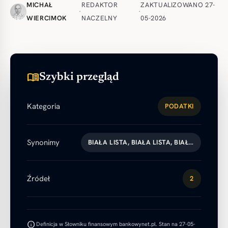
MICHAŁ
REDAKTOR
ZAKTUALIZOWANO 27-
·
·
WIERCIMOK
NACZELNY
05-2026
menu_book
Szybki przegląd
Kategoria
PODATKI
Synonimy
BIAŁA LISTA, BIAŁA LISTA, BIAŁ…
Źródeł
2
info
Definicja w Słowniku finansowym bankowynet.pl. Stan na 27-05-