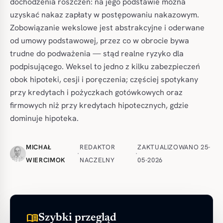
dochodzenia roszczeń: na jego podstawie można
uzyskać nakaz zapłaty w postępowaniu nakazowym.
Zobowiązanie wekslowe jest abstrakcyjne i oderwane
od umowy podstawowej, przez co w obrocie bywa
trudne do podważenia — stąd realne ryzyko dla
podpisującego. Weksel to jedno z kilku zabezpieczeń
obok hipoteki, cesji i poręczenia; częściej spotykany
przy kredytach i pożyczkach gotówkowych oraz
firmowych niż przy kredytach hipotecznych, gdzie
dominuje hipoteka.
MICHAŁ
REDAKTOR
ZAKTUALIZOWANO 25-
·
·
WIERCIMOK
NACZELNY
05-2026
menu_book
Szybki przegląd