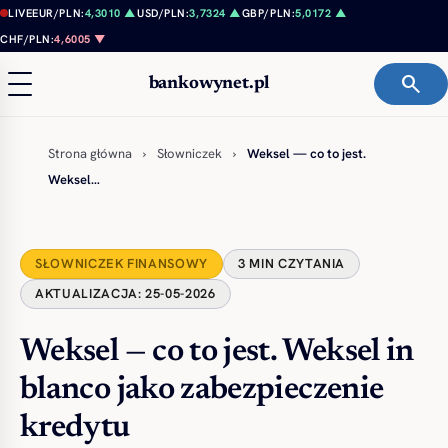
Przejdź do treści
LIVE
EUR/PLN:
4,3010 ▲
USD/PLN:
3,7324 ▲
GBP/PLN:
5,0172 ▲
CHF/PLN:
4,6005 ▼
search
bankowynet.pl
Strona główna
›
Słowniczek
›
Weksel — co to jest.
Weksel…
SŁOWNICZEK FINANSOWY
3 MIN CZYTANIA
AKTUALIZACJA: 25-05-2026
Weksel — co to jest. Weksel in
blanco jako zabezpieczenie
kredytu