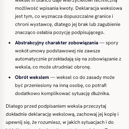
weksel in blanco daje wierzycielowi techniczną
możliwość wpisania kwoty. Deklaracja wekslowa
jest tym, co wyznacza dopuszczalne granice i
chroni wystawcę, dlatego jej brak lub zagubienie
znacząco osłabia pozycję podpisującego.
Abstrakcyjny charakter zobowiązania
— spory
wokół umowy podstawowej nie zawsze
automatycznie przekładają się na zobowiązanie z
weksla, co może utrudniać obronę.
Obrót wekslem
— weksel co do zasady może
być przeniesiony na inną osobę, co potrafi
dodatkowo komplikować sytuację dłużnika.
Dlatego przed podpisaniem weksla przeczytaj
dokładnie deklarację wekslową, zachowaj jej kopię i
upewnij się, że rozumiesz, w jakich sytuacjach i do