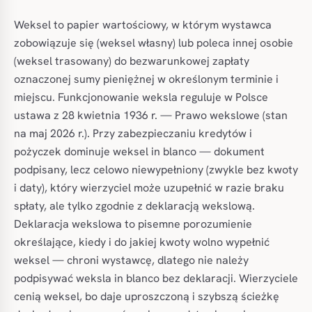
Weksel to papier wartościowy, w którym wystawca
zobowiązuje się (weksel własny) lub poleca innej osobie
(weksel trasowany) do bezwarunkowej zapłaty
oznaczonej sumy pieniężnej w określonym terminie i
miejscu. Funkcjonowanie weksla reguluje w Polsce
ustawa z 28 kwietnia 1936 r. — Prawo wekslowe (stan
na maj 2026 r.). Przy zabezpieczaniu kredytów i
pożyczek dominuje weksel in blanco — dokument
podpisany, lecz celowo niewypełniony (zwykle bez kwoty
i daty), który wierzyciel może uzupełnić w razie braku
spłaty, ale tylko zgodnie z deklaracją wekslową.
Deklaracja wekslowa to pisemne porozumienie
określające, kiedy i do jakiej kwoty wolno wypełnić
weksel — chroni wystawcę, dlatego nie należy
podpisywać weksla in blanco bez deklaracji. Wierzyciele
cenią weksel, bo daje uproszczoną i szybszą ścieżkę