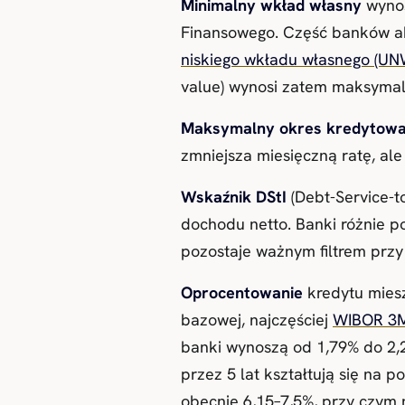
Minimalny wkład własny
wyno
Finansowego. Część banków a
niskiego wkładu własnego (U
value) wynosi zatem maksyma
Maksymalny okres kredytowa
zmniejsza miesięczną ratę, al
Wskaźnik DStI
(Debt-Service-
dochodu netto. Banki różnie p
pozostaje ważnym filtrem przy 
Oprocentowanie
kredytu mies
bazowej, najczęściej
WIBOR 3
banki wynoszą od 1,79% do 2,2
przez 5 lat kształtują się na
obecnie 6,15–7,5%, przy czym 