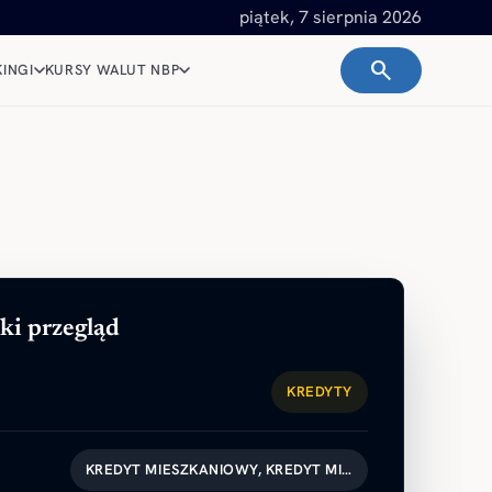
piątek, 7 sierpnia 2026
search
INGI
KURSY WALUT NBP
ki przegląd
KREDYTY
KREDYT MIESZKANIOWY, KREDYT MI…