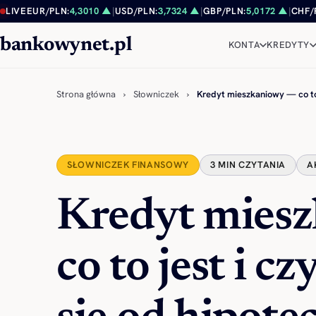
Przejdź do treści
LIVE
EUR/PLN:
4,3010 ▲
|
USD/PLN:
3,7324 ▲
|
GBP/PLN:
5,0172 ▲
|
CHF/
bankowynet.pl
KONTA
KREDYTY
Strona główna
›
Słowniczek
›
Kredyt mieszkaniowy — co to
SŁOWNICZEK FINANSOWY
3 MIN CZYTANIA
A
Kredyt mies
co to jest i c