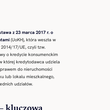
stawa z 23 marca 2017 r. o
ntami
(UoKH), która weszła w
 2014/17/UE, czyli tzw.
tawy o kredycie konsumenckim
 w której kredytodawca udziela
m prawem do nieruchomości
u lub lokalu mieszkalnego,
ednich udziałów.
— kluczowa