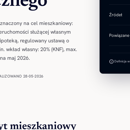
cznego
Źródeł
znaczony na cel mieszkaniowy:
ieruchomości służącej własnym
Powiązane 
poteką, regulowany ustawą o
n. wkład własny: 20% (KNF), max.
 na maj 2026.
info
Definicja 
ALIZOWANO 28-05-2026
yt mieszkaniowy