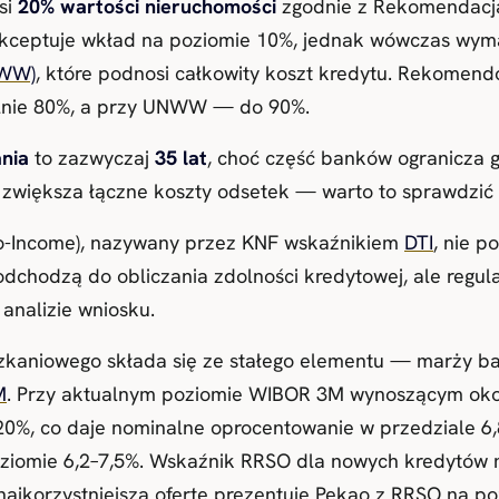
si
20% wartości nieruchomości
zgodnie z Rekomendacją
kceptuje wkład na poziomie 10%, jednak wówczas wy
NWW)
, które podnosi całkowity koszt kredytu. Rekome
lnie 80%, a przy UNWW — do 90%.
nia
to zazwyczaj
35 lat
, choć część banków ogranicza g
e zwiększa łączne koszty odsetek — warto to sprawdzić
to-Income), nazywany przez KNF wskaźnikiem
DTI
, nie 
odchodzą do obliczania zdolności kredytowej, ale regul
analizie wniosku.
zkaniowego składa się ze stałego elementu — marży ba
M
. Przy aktualnym poziomie WIBOR 3M wynoszącym oko
0%, co daje nominalne oprocentowanie w przedziale 6,8
 poziomie 6,2–7,5%. Wskaźnik RRSO dla nowych kredytów
najkorzystniejszą ofertę prezentuje Pekao z RRSO na p