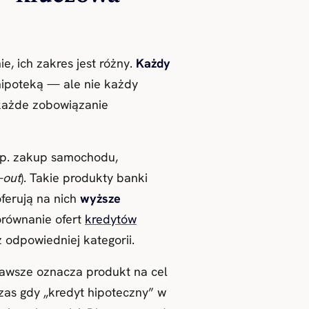
, ich zakres jest różny.
Każdy
ipoteką — ale nie każdy
 każde zobowiązanie
np. zakup samochodu,
-out
). Takie produkty banki
ferują na nich
wyższe
orównanie ofert
kredytów
 odpowiedniej kategorii.
zawsze oznacza produkt na cel
as gdy „kredyt hipoteczny” w