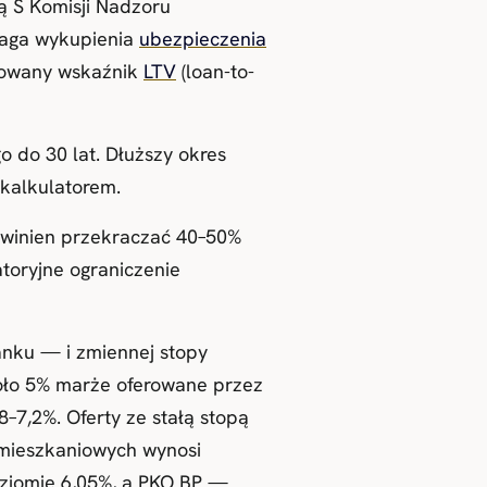
 S Komisji Nadzoru
maga wykupienia
ubezpieczenia
ndowany wskaźnik
LTV
(loan-to-
o do 30 lat. Dłuższy okres
 kalkulatorem.
powinien przekraczać 40–50%
atoryjne ograniczenie
nku — i zmiennej stopy
ło 5% marże oferowane przez
–7,2%. Oferty ze stałą stopą
 mieszkaniowych wynosi
oziomie 6,05%, a PKO BP —