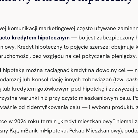
j komunikacji marketingowej często używane zamiennie
facto kredytem hipotecznym
— bo jest zabezpieczony h
aniowy. Kredyt hipoteczny to pojęcie szersze: obejmuje
ruchomości, bez względu na cel pożyczenia pieniędzy.
d hipotekę można zaciągnąć kredyt na dowolny cel — 
podarczej lub konsolidację innych zobowiązań (tzw.
cash
 lub kredytem gotówkowym pod hipotekę i zazwyczaj o
rzystne warunki niż przy czysto mieszkaniowym celu. P
łaśnie od zidentyfikowania celu — i wyboru produktu z
sce w 2026 roku termin „kredyt mieszkaniowy” niemal 
sny Kąt, mBank mHipoteka, Pekao Mieszkaniowy), podcz