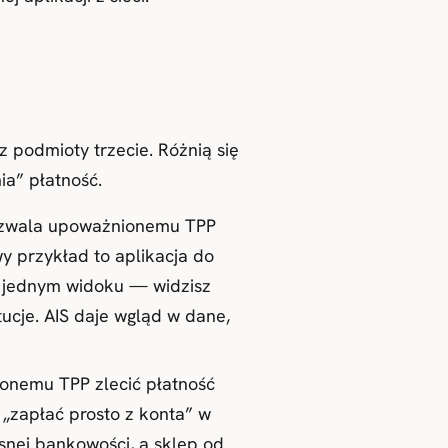
podmioty trzecie. Różnią się
ia” płatność.
Pozwala upoważnionemu TPP
wy przykład to aplikacja do
jednym widoku — widzisz
ucje. AIS daje wgląd w dane,
ionemu TPP zlecić płatność
 „zapłać prosto z konta” w
snej bankowości, a sklep od