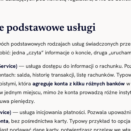
ie podstawowe usługi
wóch podstawowych rodzajach usług świadczonych przez 
obić: jedna „czyta” informacje o koncie, druga „urucham
Service)
— usługa dostępu do informacji o rachunku. 
tach: salda, historię transakcji, listę rachunków. Typo
bistymi, która
agreguje konta z kilku różnych banków
w 
 w jednym miejscu, mimo że konta prowadzą różne instyt
suwa pieniędzy.
vice)
— usługa inicjowania płatności. Pozwala upoważn
onta
, bez pośrednictwa karty. Typowy przykład to opcja
iast podawać dane karty, potwierdzasz przelew we wła