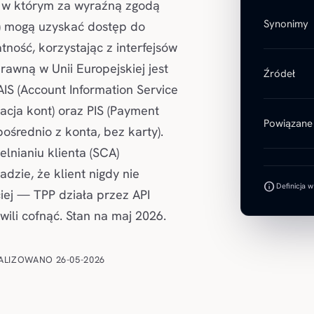
, w którym za wyraźną zgodą
Synonimy
P) mogą uzyskać dostęp do
tność, korzystając z interfejsów
rawną w Unii Europejskiej jest
Źródeł
IS (Account Information Service
acja kont) oraz PIS (Payment
Powiązane 
pośrednio z konta, bez karty).
lnianiu klienta (SCA)
zie, że klient nigdy nie
info
Definicja 
iej — TPP działa przez API
ili cofnąć. Stan na maj 2026.
ALIZOWANO 26-05-2026