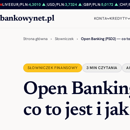
Przejdź do treści
LIVE
EUR/PLN:
4,3010 ▲
|
USD/PLN:
3,7324 ▲
|
GBP/PLN:
5,0172 ▲
|
CHF/
bankowynet.pl
KONTA
KREDYTY
Strona główna
›
Słowniczek
›
Open Banking (PSD2) — co t
SŁOWNICZEK FINANSOWY
3 MIN CZYTANIA
A
Open Bankin
co to jest i ja