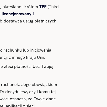
e
, określane skrótem
TPP
(Third
z
licencjonowany i
ub dostawca usług płatniczych.
o rachunku lub inicjowania
cji z innego kraju Unii.
e zleci płatności bez Twojej
m rachunek. Jego obowiązkiem
Ty decydujesz, czy i komu tej
owości oznacza, że Twoje dane
 aplikacji z sieci.