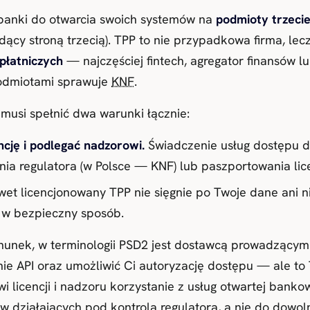
anki do otwarcia swoich systemów na
podmioty trzeci
ący stroną trzecią). TPP to nie przypadkowa firma, lec
płatniczych
— najczęściej fintech, agregator finansów l
podmiotami sprawuje
KNF
.
 musi spełnić dwa warunki łącznie:
ncję i podlegać nadzorowi.
Świadczenie usług dostępu d
a regulatora (w Polsce — KNF) lub paszportowania licen
et licencjonowany TPP nie sięgnie po Twoje dane ani ni
 w bezpieczny sposób.
chunek, w terminologii PSD2 jest dostawcą prowadzący
ie API oraz umożliwić Ci autoryzację dostępu — ale to 
i licencji i nadzoru korzystanie z usług otwartej bank
 działających pod kontrolą regulatora, a nie do dowolnej