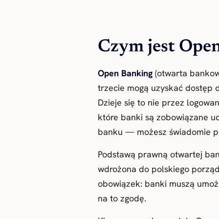
Czym jest Ope
Open Banking
(otwarta bankow
trzecie mogą uzyskać dostęp d
Dzieje się to nie przez logow
które banki są zobowiązane ud
banku — możesz świadomie pozw
Podstawą prawną otwartej bank
wdrożona do polskiego porząd
obowiązek: banki muszą umożl
na to zgodę.