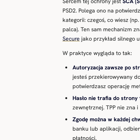
Sercem tej ochrony jest
SCA (S
PSD2. Polega ono na potwierd
kategorii: czegoś, co wiesz (np.
palca). Ten sam mechanizm zna
Secure
jako przykład silnego u
W praktyce wygląda to tak:
Autoryzacja zawsze po str
jesteś przekierowywany do
potwierdzasz operację me
Hasło nie trafia do strony 
zewnętrznej. TPP nie zna i
Zgodę można w każdej chwi
banku lub aplikacji, odbi
płatności.