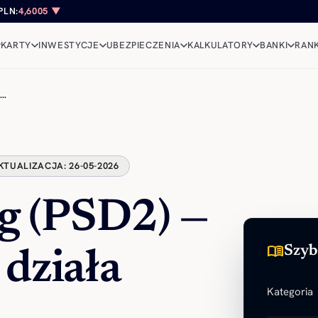
PLN:
4,6005 ▼
KARTY
INWESTYCJE
UBEZPIECZENIA
KALKULATORY
BANKI
RANK
o…
KTUALIZACJA: 26-05-2026
g (PSD2) —
menu_book
Szyb
k działa
Kategoria