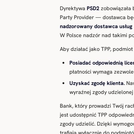
Dyrektywa
PSD2
zobowiązała b
Party Provider — dostawca będ
nadzorowany dostawca usług 
W Polsce nadzór nad takimi 
Aby działać jako TPP, podmiot
Posiadać odpowiednią lice
płatności wymaga zezwoleni
Uzyskać zgodę klienta.
Naw
wyraźnej zgody udzielonej
Bank, który prowadzi Twój ra
jest udostępnić TPP odpowiedn
zgody udzielić. Dzięki wymogow
trafiają wyłącznie do podmiotów