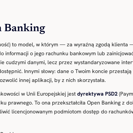
n Banking
ość) to model, w którym — za wyraźną zgodą klienta 
o informacji o jego rachunku bankowym lub zainicjować 
anie cudzymi danymi, lecz przez wystandaryzowane interf
ostępnić. Innymi słowy: dane o Twoim koncie przestaj
olić innej aplikacji, by z nich skorzystała.
owości w Unii Europejskiej jest
dyrektywa PSD2
(Payme
ku prawnego. To ona przekształciła Open Banking z do
iwić licencjonowanym podmiotom dostęp do rachunków kl