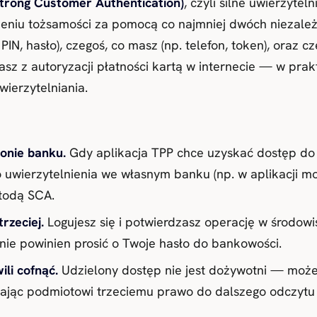
trong Customer Authentication)
, czyli silne uwierzyte
zeniu tożsamości za pomocą co najmniej dwóch niezale
 PIN, hasło), czegoś, co masz (np. telefon, token), oraz c
sz z autoryzacji płatności kartą w internecie — w pra
wierzytelniania.
onie banku.
Gdy aplikacja TPP chce uzyskać dostęp do k
 uwierzytelnienia we własnym banku (np. w aplikacji mo
todą SCA.
trzeciej.
Logujesz się i potwierdzasz operację w środowis
 nie powinien prosić o Twoje hasło do bankowości.
li cofnąć.
Udzielony dostęp nie jest dożywotni — może
erając podmiotowi trzeciemu prawo do dalszego odczytu