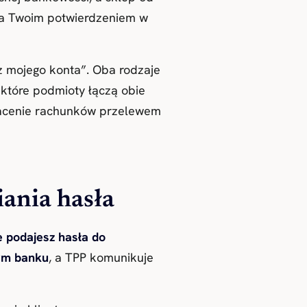
 za Twoim potwierdzeniem w
 z mojego konta”. Oba rodzaje
ektóre podmioty łączą obie
opłacenie rachunków przelewem
ania hasła
e podajesz hasła do
ym banku
, a TPP komunikuje