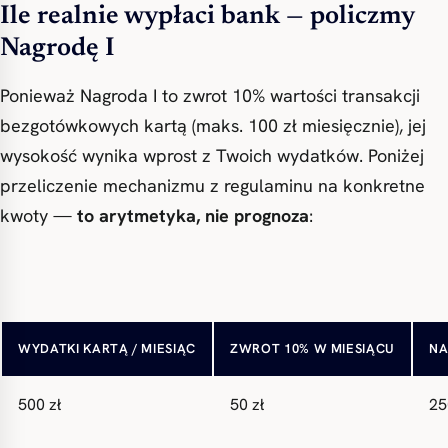
Ile realnie wypłaci bank — policzmy
Nagrodę I
Ponieważ Nagroda I to zwrot 10% wartości transakcji
bezgotówkowych kartą (maks. 100 zł miesięcznie), jej
wysokość wynika wprost z Twoich wydatków. Poniżej
przeliczenie mechanizmu z regulaminu na konkretne
kwoty —
to arytmetyka, nie prognoza
:
300 zł
30 zł
15
WYDATKI KARTĄ / MIESIĄC
ZWROT 10% W MIESIĄCU
NA
500 zł
50 zł
25