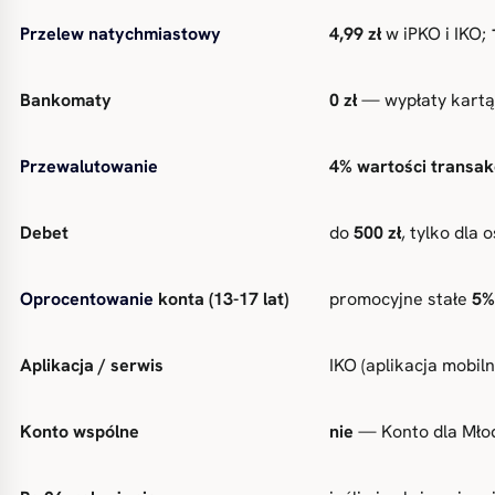
Przelew natychmiastowy
4,99 zł
w iPKO i IKO;
Bankomaty
0 zł
— wypłaty kartą 
Przewalutowanie
4% wartości transakc
Debet
do
500 zł
, tylko dla
Oprocentowanie
konta (13-17 lat)
promocyjne stałe
5%
Aplikacja / serwis
IKO (aplikacja mobiln
Konto wspólne
nie
— Konto dla Mło