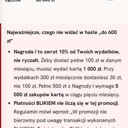
Najważniejsze, czego nie widać w haśle „do 600
zł”
Nagroda I to zwrot 10% od Twoich wydatków,
nie ryczałt.
Żeby dostać pełne 100 zł w danym
miesiącu, musisz wydać kartą
1 000 zł
. Przy
wydatkach 300 zł miesięcznie dostaniesz 30 zł,
nie 100 zł. Pełne 500 zł z Nagrody I wymaga
5
000 zł zakupów kartą
w ciągu pięciu miesięcy.
Płatności BLIKIEM nie liczą się w tej promocji.
Regulamin mówi wprost: „W promocji nie
bierzemy pod uwagę transakcji wykonanych