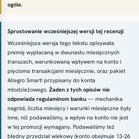
ogóle.
Sprostowanie wcześniejszej wersji tej recenzji
Wcześniejsza wersja tego tekstu opisywała
premię wypłacaną w dwunastu miesięcznych
transzach, warunkowaną wpływem na konto i
pięcioma transakcjami miesięcznie, oraz pakiet
Allegro Smart! przypisany do konta
młodzieżowego.
Żaden z tych opisów nie
odpowiada regulaminom banku
— mechanika
nagród, liczba miesięcy i warunki miesięczne były
inne, niż podawaliśmy, a wpływ na konto nie jest
w tej promocji wymagany. Podawaliśmy też
błędny przedział wiekowy (konto obejmuje 13-26