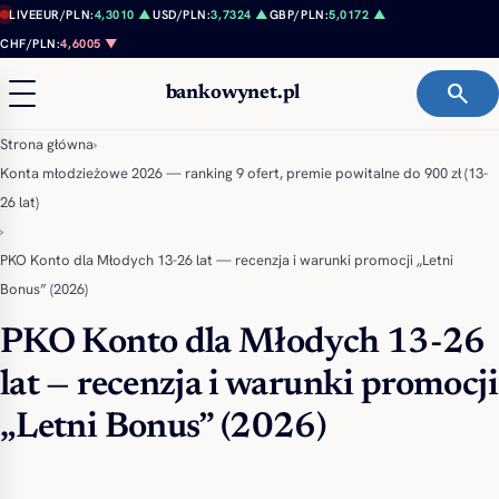
Przejdź do treści
LIVE
EUR/PLN:
4,3010 ▲
USD/PLN:
3,7324 ▲
GBP/PLN:
5,0172 ▲
CHF/PLN:
4,6005 ▼
search
bankowynet.pl
Strona główna
›
Konta młodzieżowe 2026 — ranking 9 ofert, premie powitalne do 900 zł (13-
26 lat)
›
PKO Konto dla Młodych 13-26 lat — recenzja i warunki promocji „Letni
Bonus” (2026)
PKO Konto dla Młodych 13-26
lat — recenzja i warunki promocji
„Letni Bonus” (2026)