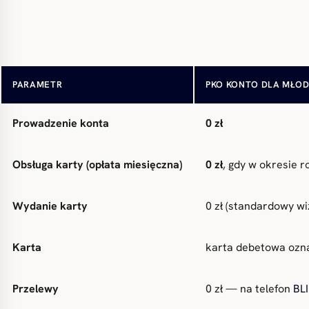
Wiek klienta
13-26 lat
— rachunek 
PARAMETR
PKO KONTO DLA MŁO
Prowadzenie konta
0 zł
Obsługa karty (opłata miesięczna)
0 zł
, gdy w okresie 
Wydanie karty
0 zł (standardowy w
Karta
karta debetowa oz
Przelewy
0 zł — na telefon
BL