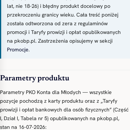
lat, nie 18-26) i błędny produkt docelowy po
przekroczeniu granicy wieku. Cała treść poniżej
została odtworzona od zera z regulaminów
promocji i Taryfy prowizji i opłat opublikowanych
na pkobp.pl. Zastrzeżenia opisujemy w sekcji
Promocje
.
Parametry produktu
Parametry PKO Konta dla Młodych — wszystkie
pozycje pochodzą z karty produktu oraz z „Taryfy
prowizji i opłat bankowych dla osób fizycznych” (Część
I, Dział I, Tabela nr 5) opublikowanych na pkobp.pl,
stan na 16-07-2026: