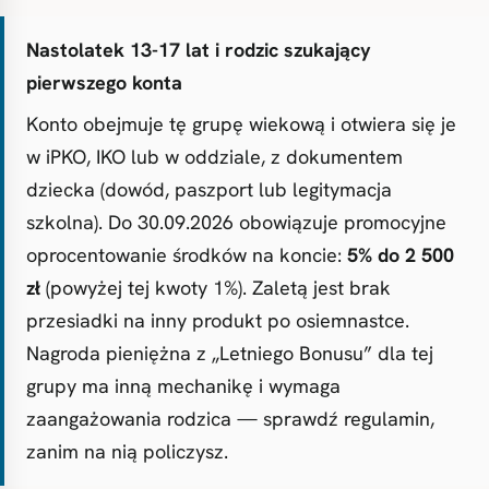
Nastolatek 13-17 lat i rodzic szukający
pierwszego konta
Konto obejmuje tę grupę wiekową i otwiera się je
w iPKO, IKO lub w oddziale, z dokumentem
dziecka (dowód, paszport lub legitymacja
szkolna). Do 30.09.2026 obowiązuje promocyjne
oprocentowanie środków na koncie:
5% do 2 500
zł
(powyżej tej kwoty 1%). Zaletą jest brak
przesiadki na inny produkt po osiemnastce.
Nagroda pieniężna z „Letniego Bonusu” dla tej
grupy ma inną mechanikę i wymaga
zaangażowania rodzica — sprawdź regulamin,
zanim na nią policzysz.