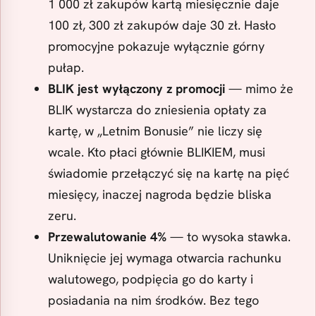
1 000 zł zakupów kartą miesięcznie daje
100 zł, 300 zł zakupów daje 30 zł. Hasło
promocyjne pokazuje wyłącznie górny
pułap.
BLIK jest wyłączony z promocji
— mimo że
BLIK wystarcza do zniesienia opłaty za
kartę, w „Letnim Bonusie” nie liczy się
wcale. Kto płaci głównie BLIKIEM, musi
świadomie przełączyć się na kartę na pięć
miesięcy, inaczej nagroda będzie bliska
zeru.
Przewalutowanie 4%
— to wysoka stawka.
Uniknięcie jej wymaga otwarcia rachunku
walutowego, podpięcia go do karty i
posiadania na nim środków. Bez tego