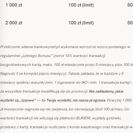
1 000 zł
100 zł (limit)
50
2 000 zł
100 zł (limit)
50
Przeliczenie własne bankowynet.pl wykonane wprost ze wzoru podanego w
regulaminie „Letniego Bonusu” (zwrot 10% wartości transakcji
bezgotówkowych kartą, maks. 100 zł miesięcznie przez 5 miesięcy, plus 100 zł
Nagrody II za komplet pięciu miesięcy). Tabela zakłada, że w każdym z 5
miesięcy spełnisz warunki (min. 1 logowanie do IKO i min. 1 transakcja kartą) i
że wszystkie transakcje kwalifikują się do promocji.
Nie zakładamy, jakie
wydatki są „typowe” — to Twoje wydatki, nie nasza prognoza.
Powyżej 1 000
zł miesięcznie nagroda się nie zwiększa, bo obowiązuje limit 100 zł/mies. Do
wartości transakcji nie wliczają się płatności BLIKIEM, wypłaty gotówki,
przelewy z karty, transakcje rozliczane z konta walutowego oraz transakcje w