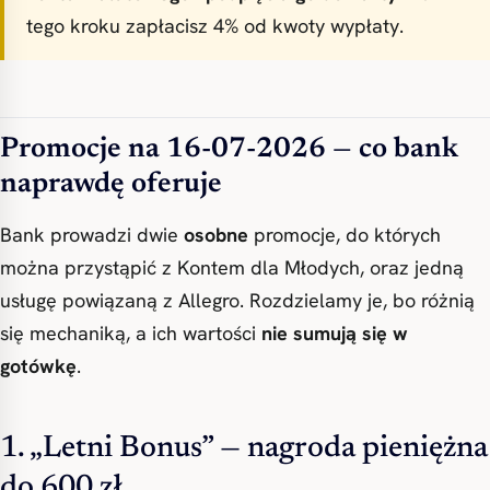
tego kroku zapłacisz 4% od kwoty wypłaty.
Promocje na 16-07-2026 — co bank
naprawdę oferuje
Bank prowadzi dwie
osobne
promocje, do których
można przystąpić z Kontem dla Młodych, oraz jedną
usługę powiązaną z Allegro. Rozdzielamy je, bo różnią
się mechaniką, a ich wartości
nie sumują się w
gotówkę
.
1. „Letni Bonus” — nagroda pieniężna
do 600 zł