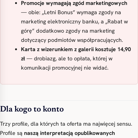
Promocje wymagają zgód marketingowych
— obie: „Letni Bonus” wymaga zgody na
marketing elektroniczny banku, a „Rabat w
górę” dodatkowo zgody na marketing
dotyczący podmiotów współpracujących.
Karta z wizerunkiem z galerii kosztuje 14,90
zł
— drobiazg, ale to opłata, której w
komunikacji promocyjnej nie widać.
Dla kogo to konto
Trzy profile, dla których ta oferta ma najwięcej sensu.
Profile są
naszą interpretacją opublikowanych