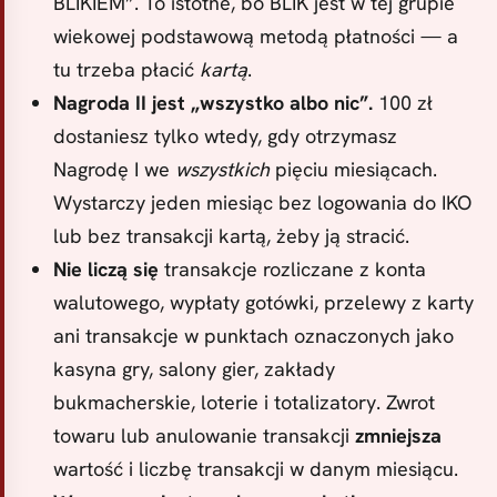
BLIKIEM”. To istotne, bo BLIK jest w tej grupie
wiekowej podstawową metodą płatności — a
tu trzeba płacić
kartą
.
Nagroda II jest „wszystko albo nic”.
100 zł
dostaniesz tylko wtedy, gdy otrzymasz
Nagrodę I we
wszystkich
pięciu miesiącach.
Wystarczy jeden miesiąc bez logowania do IKO
lub bez transakcji kartą, żeby ją stracić.
Nie liczą się
transakcje rozliczane z konta
walutowego, wypłaty gotówki, przelewy z karty
ani transakcje w punktach oznaczonych jako
kasyna gry, salony gier, zakłady
bukmacherskie, loterie i totalizatory. Zwrot
towaru lub anulowanie transakcji
zmniejsza
wartość i liczbę transakcji w danym miesiącu.