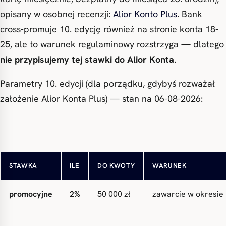
opisany w osobnej recenzji:
Alior Konto Plus
. Bank
cross-promuje 10. edycję również na stronie konta 18-
25, ale to warunek regulaminowy rozstrzyga — dlatego
nie przypisujemy tej stawki do Alior Konta
.
Parametry 10. edycji (dla porządku, gdybyś rozważał
założenie Alior Konta Plus) — stan na 06-08-2026:
premiowe
6%
50 000 zł
umowa zawarta w o
STAWKA
ILE
DO KWOTY
WARUNEK
promocyjne
2%
50 000 zł
zawarcie w okresie