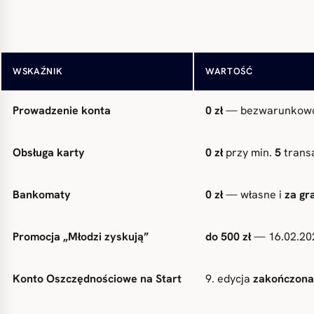
Plan taryfowy
Alior Konto
(rachunki
WSKAŹNIK
WARTOŚĆ
Prowadzenie konta
0 zł
— bezwarunkowo
Obsługa karty
0 zł
przy min.
5
transa
Bankomaty
0 zł
— własne i
za gr
Promocja „Młodzi zyskują”
do 500 zł
— 16.02.202
Konto Oszczędnościowe na Start
9. edycja
zakończona