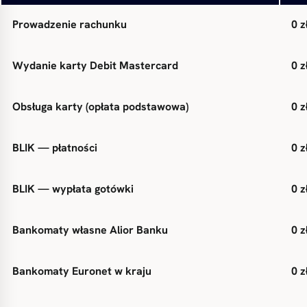
Prowadzenie rachunku
0 z
Wydanie karty Debit Mastercard
0 z
Obsługa karty (opłata podstawowa)
0 z
BLIK — płatności
0 z
BLIK — wypłata gotówki
0 z
Bankomaty własne Alior Banku
0 z
Bankomaty Euronet w kraju
0 z