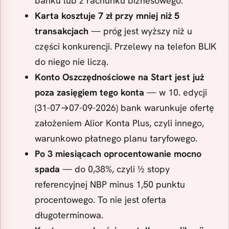
banku lub z rachunku biznesowego.
Karta kosztuje 7 zł przy mniej niż 5
transakcjach
— próg jest wyższy niż u
części konkurencji. Przelewy na telefon BLIK
do niego nie liczą.
Konto Oszczędnościowe na Start jest już
poza zasięgiem tego konta
— w 10. edycji
(31-07→07-09-2026) bank warunkuje ofertę
założeniem Alior Konta Plus, czyli innego,
warunkowo płatnego planu taryfowego.
Po 3 miesiącach oprocentowanie mocno
spada
— do 0,38%, czyli ½ stopy
referencyjnej NBP minus 1,50 punktu
procentowego. To nie jest oferta
długoterminowa.