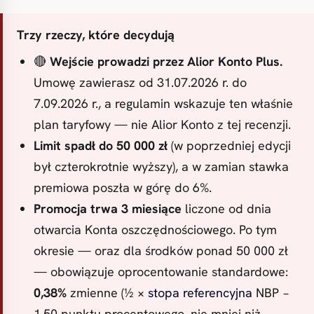
Trzy rzeczy, które decydują
🔴
Wejście prowadzi przez Alior Konto Plus.
Umowę zawierasz od 31.07.2026 r. do
7.09.2026 r., a regulamin wskazuje ten właśnie
plan taryfowy — nie Alior Konto z tej recenzji.
Limit spadł do 50 000 zł
(w poprzedniej edycji
był czterokrotnie wyższy), a w zamian stawka
premiowa poszła w górę do 6%.
Promocja trwa 3 miesiące
liczone od dnia
otwarcia Konta oszczędnościowego. Po tym
okresie — oraz dla środków ponad 50 000 zł
— obowiązuje oprocentowanie standardowe:
0,38%
zmienne (½ ×
stopa referencyjna
NBP −
1,50 punktu procentowego, nie mniej niż