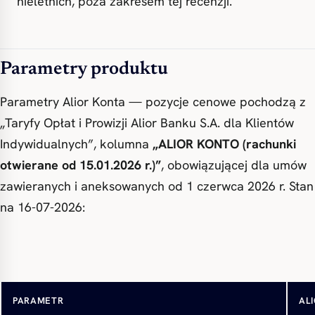
nieletnich, poza zakresem tej recenzji.
Parametry produktu
Parametry Alior Konta — pozycje cenowe pochodzą z
„Taryfy Opłat i Prowizji Alior Banku S.A. dla Klientów
Indywidualnych”, kolumna
„ALIOR KONTO (rachunki
otwierane od 15.01.2026 r.)”
, obowiązującej dla umów
zawieranych i aneksowanych od 1 czerwca 2026 r. Stan
na 16-07-2026:
Otwarcie rachunku
0 z
PARAMETR
AL