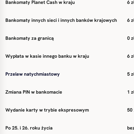
Bankomaty Planet Cash w kraju
6 z
Bankomaty innych sieci i innych banków krajowych
6 z
Bankomaty za granicą
0 z
Wypłata w kasie innego banku w kraju
6 z
Przelew natychmiastowy
5 z
Zmiana PIN w bankomacie
1 z
Wydanie karty w trybie ekspresowym
50 
Po 25. i 26. roku życia
be