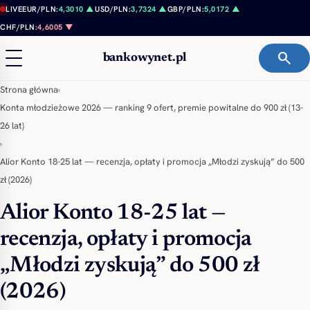
Przejdź do treści
LIVE
EUR/PLN:
4,3010 ▲
USD/PLN:
3,7324 ▲
GBP/PLN:
5,0172 ▲
CHF/PLN:
4,6005 ▼
search
bankowynet.pl
Strona główna
›
Konta młodzieżowe 2026 — ranking 9 ofert, premie powitalne do 900 zł (13-
26 lat)
›
Alior Konto 18-25 lat — recenzja, opłaty i promocja „Młodzi zyskują” do 500
zł (2026)
Alior Konto 18-25 lat —
recenzja, opłaty i promocja
„Młodzi zyskują” do 500 zł
(2026)