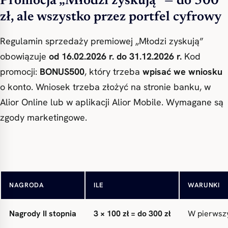
Promocja „Młodzi zyskują” — do 500
zł, ale wszystko przez portfel cyfrowy
Regulamin sprzedaży premiowej „Młodzi zyskują”
obowiązuje
od 16.02.2026 r. do 31.12.2026 r.
Kod
promocji:
BONUS500
, który trzeba
wpisać we wniosku
o konto. Wniosek trzeba złożyć na stronie banku, w
Alior Online lub w aplikacji Alior Mobile. Wymagane są
zgody marketingowe.
Nagroda I stopnia
200 zł
W ciągu
10
NAGRODA
ILE
WARUNKI
Nagrody II stopnia
3 × 100 zł = do 300 zł
W pierwszy