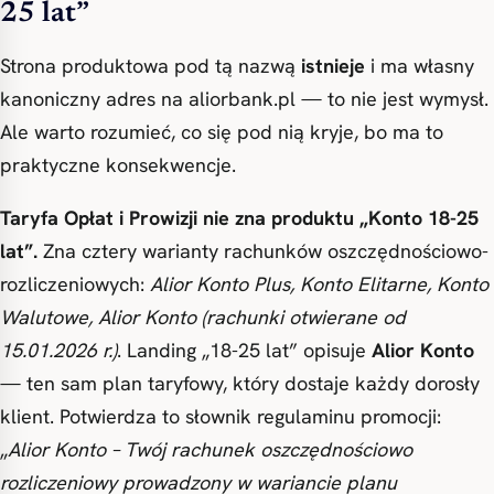
25 lat”
Strona produktowa pod tą nazwą
istnieje
i ma własny
kanoniczny adres na aliorbank.pl — to nie jest wymysł.
Ale warto rozumieć, co się pod nią kryje, bo ma to
praktyczne konsekwencje.
Taryfa Opłat i Prowizji nie zna produktu „Konto 18-25
lat”.
Zna cztery warianty rachunków oszczędnościowo-
rozliczeniowych:
Alior Konto Plus, Konto Elitarne, Konto
Walutowe, Alior Konto (rachunki otwierane od
15.01.2026 r.)
. Landing „18-25 lat” opisuje
Alior Konto
— ten sam plan taryfowy, który dostaje każdy dorosły
klient. Potwierdza to słownik regulaminu promocji:
„
Alior Konto – Twój rachunek oszczędnościowo
rozliczeniowy prowadzony w wariancie planu