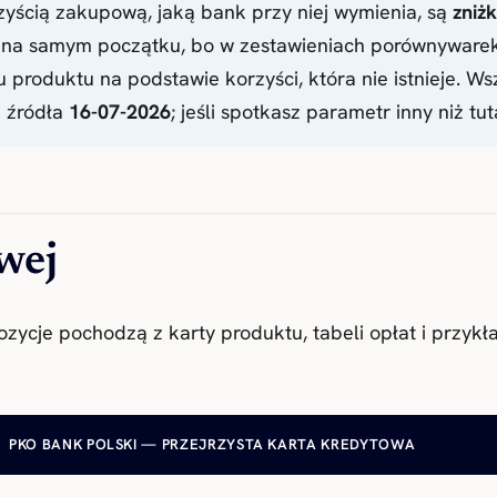
yścią zakupową, jaką bank przy niej wymienia, są
zniż
ym na samym początku, bo w zestawieniach porównywarek
produktu na podstawie korzyści, która nie istnieje. Wsz
u źródła
16-07-2026
; jeśli spotkasz parametr inny niż tu
wej
ozycje pochodzą z karty produktu, tabeli opłat i przy
PKO BANK POLSKI — PRZEJRZYSTA KARTA KREDYTOWA