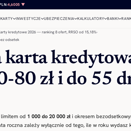
PLN:
4,6005 ▼
KARTY
INWESTYCJE
UBEZPIECZENIA
KALKULATORY
BANKI
RANK
arty kredytowe 2026 — ranking 8 ofert, RRSO od 15,18%
›
 bez odsetek
 karta kredytow
 0-80 zł i do 55 
 limitem od
1 000 do 20 000 zł
i okresem bezodsetkowy
ata roczna zależy wyłącznie od tego, ile w roku wydasz 