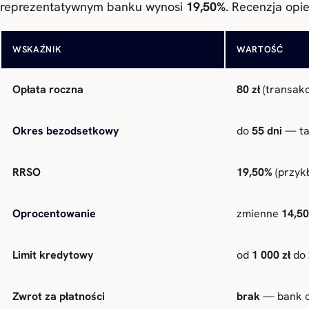
reprezentatywnym banku wynosi
19,50%
. Recenzja op
WSKAŹNIK
WARTOŚĆ
Opłata roczna
80 zł
(transakc
Okres bezodsetkowy
do
55 dni
— ta
RRSO
19,50%
(przyk
Oprocentowanie
zmienne
14,5
Limit kredytowy
od
1 000 zł
do
Zwrot za płatności
brak
— bank o