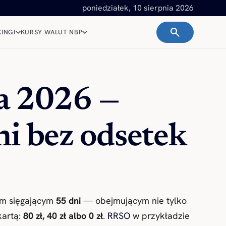
poniedziałek, 10 sierpnia 2026
search
INGI
KURSY WALUT NBP
a 2026 —
dni bez odsetek
m sięgającym
55 dni
— obejmującym nie tylko
kartą:
80 zł, 40 zł albo 0 zł
.
RRSO
w przykładzie