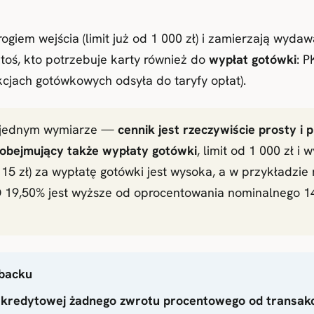
ogiem wejścia (limit już od 1 000 zł) i zamierzają wyda
ktoś, kto potrzebuje karty również do
wypłat gotówki
: 
kcjach gotówkowych odsyła do taryfy opłat).
 w jednym wymiarze —
cennik jest rzeczywiście prosty i
 obejmujący także wypłaty gotówki
, limit od 1 000 zł i
. 15 zł) za wypłatę gotówki jest wysoka, a w przykładz
 19,50% jest wyższe od oprocentowania nominalnego 14
hbacku
ie kredytowej żadnego zwrotu procentowego od transakc