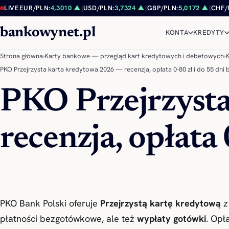
Przejdź do treści
LIVE
EUR/PLN:
4,3010 ▲
|
USD/PLN:
3,7324 ▲
|
GBP/PLN:
5,0172 ▲
|
CHF/
bankowynet.pl
KONTA
KREDYTY
Strona główna
›
Karty bankowe — przegląd kart kredytowych i debetowych
›
K
PKO Przejrzysta karta kredytowa 2026 — recenzja, opłata 0-80 zł i do 55 dni
PKO Przejrzysta
recenzja, opłata
PKO Bank Polski oferuje
Przejrzystą kartę kredytową
z
płatności bezgotówkowe, ale też
wypłaty gotówki
. Opł