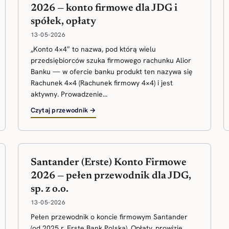
2026 — konto firmowe dla JDG i
spółek, opłaty
13-05-2026
„Konto 4×4″ to nazwa, pod którą wielu
przedsiębiorców szuka firmowego rachunku Alior
Banku — w ofercie banku produkt ten nazywa się
Rachunek 4×4 (Rachunek firmowy 4×4) i jest
aktywny. Prowadzenie...
Czytaj przewodnik →
Santander (Erste) Konto Firmowe
2026 — pełen przewodnik dla JDG,
sp. z o.o.
13-05-2026
Pełen przewodnik o koncie firmowym Santander
(od 2025 r. Erste Bank Polska). Opłaty, prowizje,