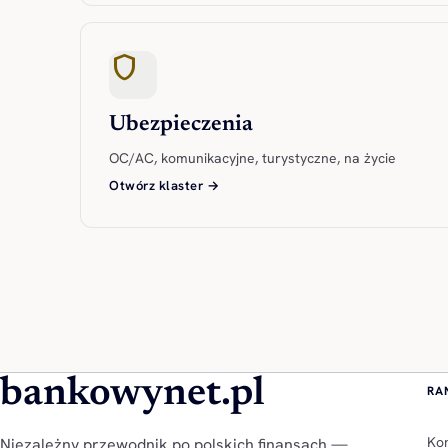
shield
Ubezpieczenia
OC/AC, komunikacyjne, turystyczne, na życie
Otwórz klaster →
bankowynet.pl
RA
Kon
Niezależny przewodnik po polskich finansach —