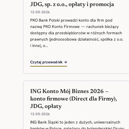
JDG, sp. z o.o., opłaty i promocja
13-05-2026
PKO Bank Polski prowadzi konto dla firm pod
nazwą PKO Konto Firmowe — rachunek bieżący
dostępny dla przedsiębiorców w różnych formach
prawnych (jednoosobowa działalność, spółka z o.o.
i inne), o...
Czytaj przewodnik →
ING Konto Mój Biznes 2026 —
konto firmowe (Direct dla Firmy),
JDG, opłaty
13-05-2026
ING Bank Śląski to jeden z dużych, uniwersalnych
banków w Polsce, należący do holenderskiej Grupy