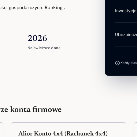
ości gospodarczych. Rankingi,
Inwestycje
Ubezpiecz
2026
Najświeższe dane
info
Każdy klast
rze konta firmowe
Alior Konto 4x4 (Rachunek 4x4)