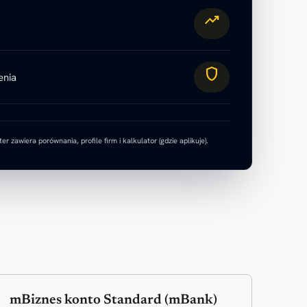
trending_up
shield
enia
er zawiera porównania, profile firm i kalkulator (gdzie aplikuje).
mBiznes konto Standard (mBank)