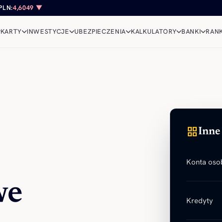
PLN:
4,6049 ▼
KARTY
INWESTYCJE
UBEZPIECZENIA
KALKULATORY
BANKI
RANK
grid_view
Inne
Konta osob
we
Kredyty