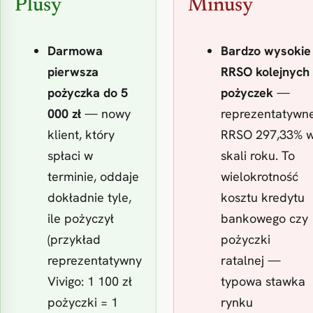
Plusy
Minusy
Darmowa
Bardzo wysokie
pierwsza
RRSO kolejnych
pożyczka do 5
pożyczek
—
000 zł
— nowy
reprezentatywn
klient, który
RRSO 297,33% 
spłaci w
skali roku. To
terminie, oddaje
wielokrotność
dokładnie tyle,
kosztu kredytu
ile pożyczył
bankowego czy
(przykład
pożyczki
reprezentatywny
ratalnej —
Vivigo: 1 100 zł
typowa stawka
pożyczki = 1
rynku