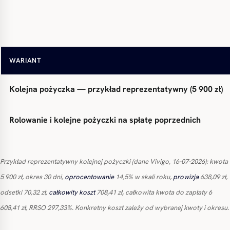
Pierwsza pożyczka nowego klienta (do 5 000 zł, promocja 0
WARIANT
Kolejna pożyczka — przykład reprezentatywny (5 900 zł)
Rolowanie i kolejne pożyczki na spłatę poprzednich
Przykład reprezentatywny kolejnej pożyczki (dane Vivigo, 16-07-2026): kwota
5 900 zł, okres 30 dni,
oprocentowanie
14,5% w skali roku,
prowizja
638,09 zł,
odsetki 70,32 zł,
całkowity koszt
708,41 zł, całkowita kwota do zapłaty 6
608,41 zł, RRSO 297,33%. Konkretny koszt zależy od wybranej kwoty i okresu.