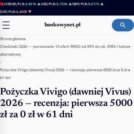
Przejdź do treści
LIVE
EUR/PLN:
4,3010 ▲
USD/PLN:
3,7324 ▲
GBP/PLN:
5,0172 ▲
CHF/PLN:
4,6005 ▼
search
bankowynet.pl
Strona główna
›
Chwilówki 2026 — porównanie 13 ofert: RRSO od 29% do ok. 298% i tańsze
alternatywy
›
Pożyczka Vivigo (dawniej Vivus) 2026 — recenzja: pierwsza 5000 zł za 0 zł w
61 dni
Pożyczka Vivigo (dawniej Vivus)
2026 — recenzja: pierwsza 5000
zł za 0 zł w 61 dni