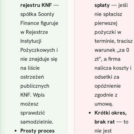
rejestru KNF
—
spłaty
— jeśli
spółka Soonly
nie spłacisz
Finance figuruje
pierwszej
w Rejestrze
pożyczki w
Instytucji
terminie, tracisz
Pożyczkowych i
warunek „za 0
nie znajduje się
zł”, a firma
na liście
nalicza koszty i
ostrzeżeń
odsetki za
publicznych
opóźnienie
KNF. Wpis
zgodnie z
możesz
umową.
sprawdzić
Krótki okres,
samodzielnie.
brak rat
— to
Prosty proces
nie jest