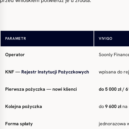
przed wnioskiem potwierdź je u źródła.
Nazwa produktu
Vivigo — poży
PARAMETR
VIVIGO
Operator
Soonly Finance
KNF —
Rejestr Instytucji Pożyczkowych
wpisana do re
Pierwsza pożyczka — nowi klienci
do 5 000 zł / 
Kolejna pożyczka
do
9 600 zł
na 
Forma spłaty
jednorazowa w