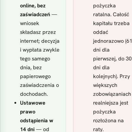
online, bez
pożyczka
zaświadczeń
—
ratalna. Całość
wniosek
kapitału trzeba
składasz przez
oddać
internet; decyzja
jednorazowo (6
i wypłata zwykle
dni dla
tego samego
pierwszej, do 30
dnia, bez
dni dla
papierowego
kolejnych). Przy
zaświadczenia o
większych
dochodach.
zobowiązaniach
Ustawowe
realniejsza jest
prawo
pożyczka
odstąpienia w
rozłożona na
14 dni
— od
raty.