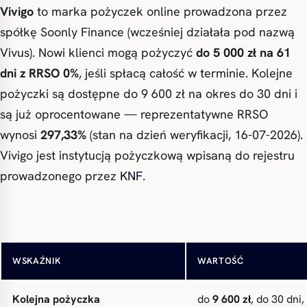
Vivigo
to marka pożyczek online prowadzona przez
spółkę Soonly Finance (wcześniej działała pod nazwą
Vivus). Nowi klienci mogą pożyczyć
do 5 000 zł na 61
dni z RRSO 0%
, jeśli spłacą całość w terminie. Kolejne
pożyczki są dostępne do 9 600 zł na okres do 30 dni i
są już oprocentowane — reprezentatywne RRSO
wynosi
297,33%
(stan na dzień weryfikacji, 16-07-2026).
Vivigo jest instytucją pożyczkową wpisaną do rejestru
prowadzonego przez
KNF
.
Pierwsza pożyczka (nowi klienci)
do 5 000 zł za 0 zł
na 6
WSKAŹNIK
WARTOŚĆ
Kolejna pożyczka
do
9 600 zł
, do 30 dn