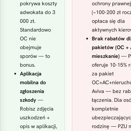
pokrywa koszty
ochrony prawnej
adwokata do 3
(~100-200 zł roc
000 zł.
opłaca się dla
Standardowo
aktywnych kier
OC nie
Brak rabatów d
obejmuje
pakietów (OC +
sporów — to
mieszkanie)
— P
bonus.
oferuje 10-15% 
Aplikacja
za pakiet
mobilna do
OC+AC+nieruch
zgłoszenia
Aviva — bez ra
szkody
—
łączenia. Dla os
Robisz zdjęcia
kompletnie
uszkodzeń +
ubezpieczający
opis w aplikacji,
rodzinę — PZU 