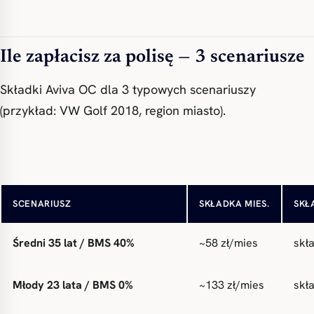
Ile zapłacisz za polisę — 3 scenariusze
Składki Aviva OC dla 3 typowych scenariuszy
(przykład: VW Golf 2018, region miasto).
Doświadczony 45 lat / BMS 60%
~32 zł/mies
skł
SCENARIUSZ
SKŁADKA MIES.
SKŁ
Średni 35 lat / BMS 40%
~58 zł/mies
skł
Młody 23 lata / BMS 0%
~133 zł/mies
skł