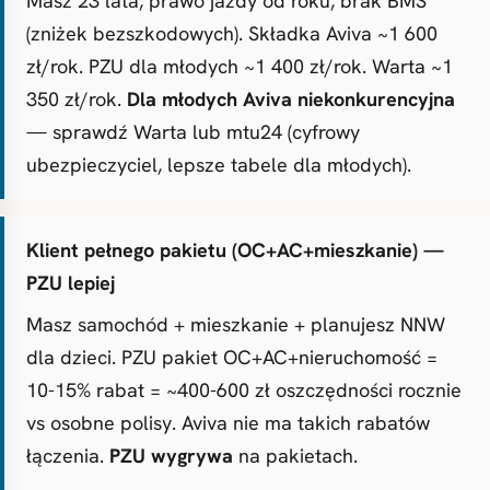
Masz 23 lata, prawo jazdy od roku, brak BMS
(zniżek bezszkodowych). Składka Aviva ~1 600
zł/rok. PZU dla młodych ~1 400 zł/rok. Warta ~1
350 zł/rok.
Dla młodych Aviva niekonkurencyjna
— sprawdź Warta lub mtu24 (cyfrowy
ubezpieczyciel, lepsze tabele dla młodych).
Klient pełnego pakietu (OC+AC+mieszkanie) —
PZU lepiej
Masz samochód + mieszkanie + planujesz NNW
dla dzieci. PZU pakiet OC+AC+nieruchomość =
10-15% rabat = ~400-600 zł oszczędności rocznie
vs osobne polisy. Aviva nie ma takich rabatów
łączenia.
PZU wygrywa
na pakietach.