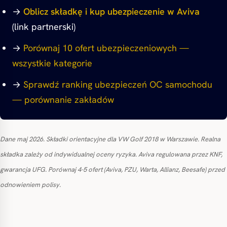
→
Oblicz składkę i kup ubezpieczenie w Aviva
(link partnerski)
→
Porównaj 10 ofert ubezpieczeniowych —
wszystkie kategorie
→
Sprawdź ranking ubezpieczeń OC samochodu
— porównanie zakładów
Dane maj 2026. Składki orientacyjne dla VW Golf 2018 w Warszawie. Realna
składka zależy od indywidualnej oceny ryzyka. Aviva regulowana przez KNF,
gwarancja UFG. Porównaj 4-5 ofert (Aviva, PZU, Warta, Allianz, Beesafe) przed
odnowieniem polisy.