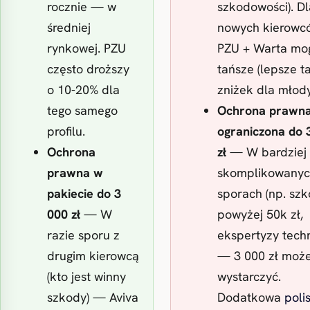
rocznie — w
szkodowości). Dl
średniej
nowych kierow
rynkowej. PZU
PZU + Warta mo
często droższy
tańsze (lepsze t
o 10-20% dla
zniżek dla młody
tego samego
Ochrona prawn
profilu.
ograniczona do 
Ochrona
zł
— W bardziej
prawna w
skomplikowany
pakiecie do 3
sporach (np. sz
000 zł
— W
powyżej 50k zł,
razie sporu z
ekspertyzy tech
drugim kierowcą
— 3 000 zł może
(kto jest winny
wystarczyć.
szkody) — Aviva
Dodatkowa
poli