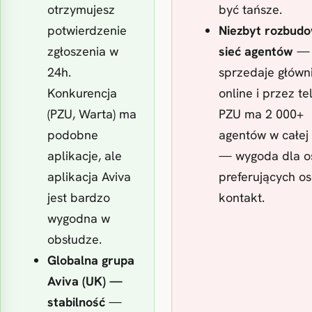
otrzymujesz
być tańsze.
potwierdzenie
Niezbyt rozbud
zgłoszenia w
sieć agentów
— 
24h.
sprzedaje główn
Konkurencja
online i przez te
(PZU, Warta) ma
PZU ma 2 000+
podobne
agentów w całej
aplikacje, ale
— wygoda dla o
aplikacja Aviva
preferujących os
jest bardzo
kontakt.
wygodna w
obsłudze.
Globalna grupa
Aviva (UK) —
stabilność
—