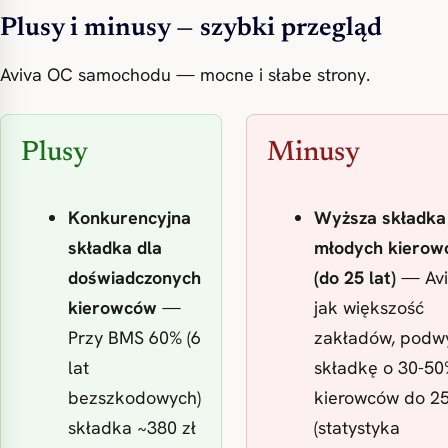
Plusy i minusy — szybki przegląd
Aviva OC samochodu — mocne i słabe strony.
Plusy
Minusy
Konkurencyjna
Wyższa składka
składka dla
młodych kiero
doświadczonych
(do 25 lat)
— Avi
kierowców
—
jak większość
Przy BMS 60% (6
zakładów, podw
lat
składkę o 30-50
bezszkodowych)
kierowców do 25
składka ~380 zł
(statystyka