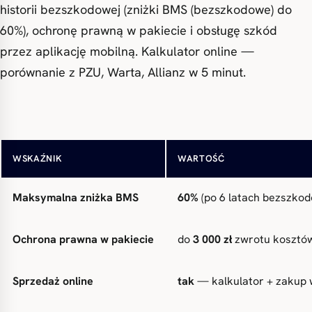
historii bezszkodowej (zniżki BMS (bezszkodowe) do
60%), ochronę prawną w pakiecie i obsługę szkód
przez aplikację mobilną. Kalkulator online —
porównanie z PZU, Warta, Allianz w 5 minut.
Składka OC (BMS 60%)
od
~380 zł rocznie
(przykł
WSKAŹNIK
WARTOŚĆ
Maksymalna zniżka BMS
60%
(po 6 latach bezszko
Ochrona prawna w pakiecie
do
3 000 zł
zwrotu kosztó
Sprzedaż online
tak
— kalkulator + zakup 