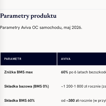
Parametry produktu
Parametry Aviva OC samochodu, maj 2026.
Zakres ochrony
OC obowiązkowe (do 5,21 
PARAMETR
AVIVA
Zniżka BMS max
60%
po 6 latach bezszkodo
Składka bazowa (BMS 0%)
~1 200-1 800 zł rocznie (z
Składka BMS 60%
od
~380 zł
rocznie (w prz