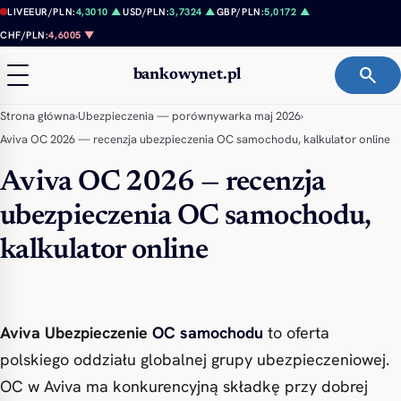
Przejdź do treści
LIVE
EUR/PLN:
4,3010 ▲
USD/PLN:
3,7324 ▲
GBP/PLN:
5,0172 ▲
CHF/PLN:
4,6005 ▼
search
bankowynet.pl
Strona główna
›
Ubezpieczenia — porównywarka maj 2026
›
Aviva OC 2026 — recenzja ubezpieczenia OC samochodu, kalkulator online
Aviva OC 2026 — recenzja
ubezpieczenia OC samochodu,
kalkulator online
Aviva Ubezpieczenie
OC samochodu
to oferta
polskiego oddziału globalnej grupy ubezpieczeniowej.
OC w Aviva ma konkurencyjną składkę przy dobrej