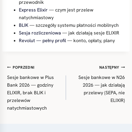
przewodnik
Express Elixir
— czym jest przelew
natychmiastowy
BLIK
— szczegóły systemu płatności mobilnych
Sesja rozliczeniowa
— jak działają sesje ELIXIR
Revolut — pełny profil
— konto, opłaty, plany
Nawigacja
POPRZEDNI
NASTĘPNY
wpisu
Sesje bankowe w Plus
Sesje bankowe w N26
Bank 2026 — godziny
2026 — jak działają
ELIXIR, brak BLIK i
przelewy (SEPA, nie
przelewów
ELIXIR)
natychmiastowych