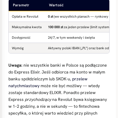
Parametr
Wartość
Opłata w Revolut
0 zł
(we wszystkich planach — rynkowy standar
Maksymalna kwota
100 000 zł
za jeden przelew (limit systemowy E
Dostępność
24/7, w tym weekendy i święta
Wymóg
Aktywny polski IBAN („PL”) oraz bank odbiorc
Uwaga:
nie wszystkie banki w Polsce są podłączone
do Express Elixir. Jeśli odbiorca ma konto w małym
banku spółdzielczym lub SKOK-u,
przelew
natychmiastowy
może nie być możliwy — wtedy
zostaje standardowy ELIXIR. Ponadto przelew
Express
przychodzący
na Revolut bywa księgowany
w 1–2 godziny, a nie w sekundy — to fintechowa
specyfika, o której warto wiedzieć przy pilnych