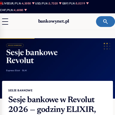
Przejdź do treści
LIVE
EUR/PLN:
4,3050 ▼
USD/PLN:
3,7320 ▼
GBP/PLN:
5,0219 ▼
CHF/PLN:
4,6080 ▼
search
bankowynet.pl
SESJE BANKOWE
Sesje bankowe w Revolut
2026 — godziny ELIXIR,