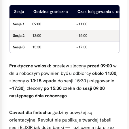
Sesja
Godzina graniczna
Czas księgowania u odbior
Sesja 1
09:00
~11:00
Sesja 2
13:00
~15:00
Sesja 3
15:30
~17:30
Praktyczne wnioski:
przelew zlecony
przed 09:00
w
dniu roboczym powinien być u odbiorcy
około 11:00
;
zlecony
o 13:15
wpada do sesji 15:30 (księgowanie
~17:30
); zlecony
po 15:30
czeka do
sesji 09:00
następnego dnia roboczego
.
Caveat dla fintechu:
godziny powyżej są
orientacyjne. Revolut nie publikuje twardej tabeli
sesji ELIXIR jak duże banki — rozliczenia idą przez