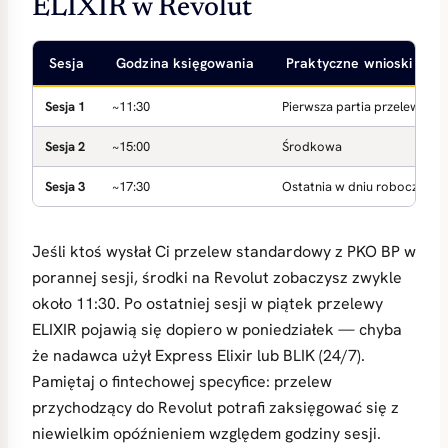
ELIXIR w Revolut
Sesja
Godzina księgowania
Praktyczne wnioski
Sesja 1
~11:30
Pierwsza partia przelewów 
Sesja 2
~15:00
Środkowa
Sesja 3
~17:30
Ostatnia w dniu roboczym
Jeśli ktoś wysłał Ci przelew standardowy z PKO BP w
porannej sesji, środki na Revolut zobaczysz zwykle
około 11:30. Po ostatniej sesji w piątek przelewy
ELIXIR pojawią się dopiero w poniedziałek — chyba
że nadawca użył Express Elixir lub BLIK (24/7).
Pamiętaj o fintechowej specyfice: przelew
przychodzący do Revolut potrafi zaksięgować się z
niewielkim opóźnieniem względem godziny sesji.