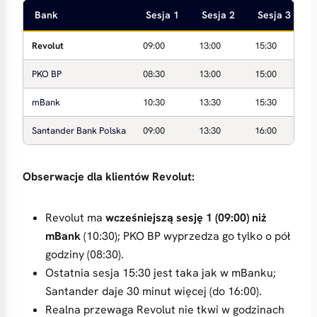
Bank
Sesja 1
Sesja 2
Sesja 3
Revolut
09:00
13:00
15:30
PKO BP
08:30
13:00
15:00
mBank
10:30
13:30
15:30
Santander Bank Polska
09:00
13:30
16:00
Obserwacje dla klientów Revolut:
Revolut ma
wcześniejszą sesję 1 (09:00) niż
mBank
(10:30); PKO BP wyprzedza go tylko o pół
godziny (08:30).
Ostatnia sesja 15:30 jest taka jak w mBanku;
Santander daje 30 minut więcej (do 16:00).
Realna przewaga Revolut nie tkwi w godzinach