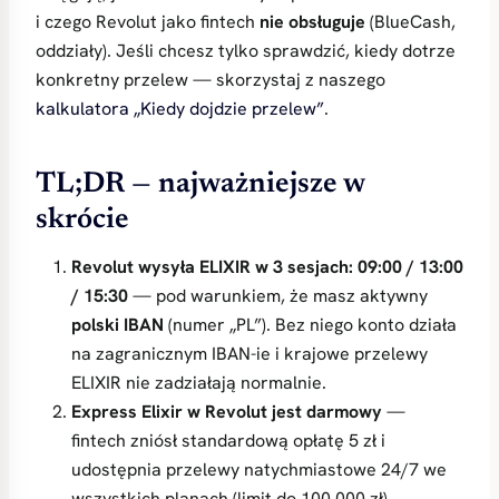
i czego Revolut jako fintech
nie obsługuje
(BlueCash,
oddziały). Jeśli chcesz tylko sprawdzić, kiedy dotrze
konkretny przelew — skorzystaj z naszego
kalkulatora „Kiedy dojdzie przelew”
.
TL;DR — najważniejsze w
skrócie
Revolut wysyła ELIXIR w 3 sesjach: 09:00 / 13:00
/ 15:30
— pod warunkiem, że masz aktywny
polski IBAN
(numer „PL”). Bez niego konto działa
na zagranicznym IBAN-ie i krajowe przelewy
ELIXIR nie zadziałają normalnie.
Express Elixir w Revolut jest darmowy
—
fintech zniósł standardową opłatę 5 zł i
udostępnia przelewy natychmiastowe 24/7 we
wszystkich planach (limit do 100 000 zł).