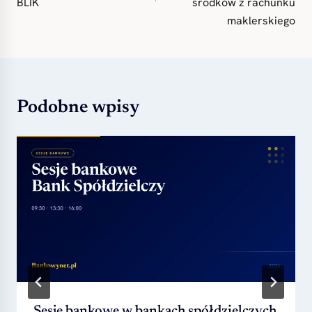
BLIK
środków z rachunku
maklerskiego
Podobne wpisy
Sesje bankowe w bankach spółdzielczych