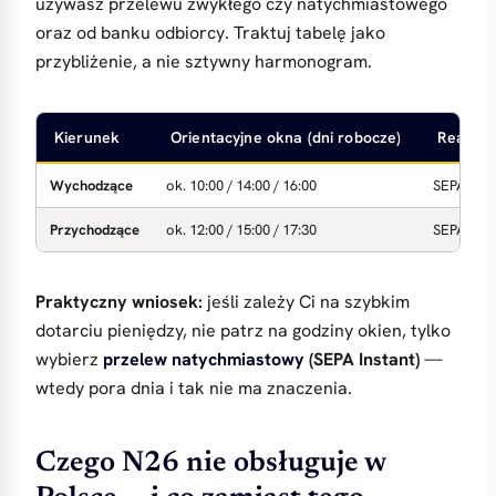
używasz przelewu zwykłego czy natychmiastowego
oraz od banku odbiorcy. Traktuj tabelę jako
przybliżenie, a nie sztywny harmonogram.
Kierunek
Orientacyjne okna (dni robocze)
Realny
Wychodzące
ok. 10:00 / 14:00 / 16:00
SEPA (zwy
Przychodzące
ok. 12:00 / 15:00 / 17:30
SEPA Inst
Praktyczny wniosek:
jeśli zależy Ci na szybkim
dotarciu pieniędzy, nie patrz na godziny okien, tylko
wybierz
przelew natychmiastowy
(SEPA Instant)
—
wtedy pora dnia i tak nie ma znaczenia.
Czego N26 nie obsługuje w