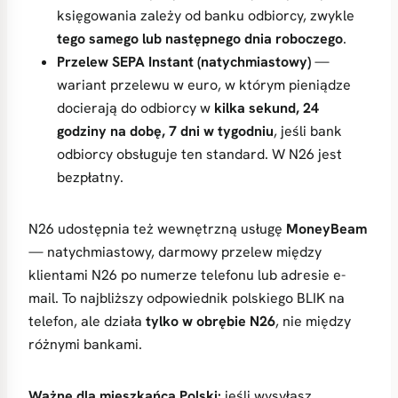
księgowania zależy od banku odbiorcy, zwykle
tego samego lub następnego dnia roboczego
.
Przelew SEPA Instant (natychmiastowy)
—
wariant przelewu w euro, w którym pieniądze
docierają do odbiorcy w
kilka sekund, 24
godziny na dobę, 7 dni w tygodniu
, jeśli bank
odbiorcy obsługuje ten standard. W N26 jest
bezpłatny.
N26 udostępnia też wewnętrzną usługę
MoneyBeam
— natychmiastowy, darmowy przelew między
klientami N26 po numerze telefonu lub adresie e-
mail. To najbliższy odpowiednik polskiego BLIK na
telefon, ale działa
tylko w obrębie N26
, nie między
różnymi bankami.
Ważne dla mieszkańca Polski:
jeśli wysyłasz