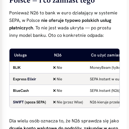
Polsce — i co zamiast tego
Ponieważ N26 to bank w euro działający w systemie
SEPA, w Polsce
nie oferuje typowo polskich usług
płatniczych
. To nie jest wada ukryta — po prostu
inny model banku. Oto co konkretnie odpada:
Usługa
N26
Co użyć zamiast
BLIK
❌ Nie
MoneyBeam (tylko międz
Express
Elixir
❌ Nie
SEPA Instant w euro (N2
BlueCash
❌ Nie
SEPA Instant (N26) lub
SWIFT
(spoza SEPA)
❌ Nie (przez Wise)
N26 kieruje przelewy s
Dla wielu osób oznacza to, że N26 sprawdza się jako
drugie konto walutowe do podróży, zakupów w euro