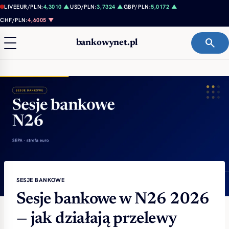
Przejdź do treści
LIVE
EUR/PLN:
4,3010 ▲
USD/PLN:
3,7324 ▲
GBP/PLN:
5,0172 ▲
CHF/PLN:
4,6005 ▼
search
bankowynet.pl
SESJE BANKOWE
Sesje bankowe w N26 2026
— jak działają przelewy