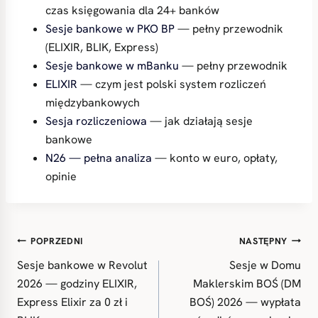
czas księgowania dla 24+ banków
Sesje bankowe w PKO BP
— pełny przewodnik
(ELIXIR, BLIK, Express)
Sesje bankowe w mBanku
— pełny przewodnik
ELIXIR
— czym jest polski system rozliczeń
międzybankowych
Sesja rozliczeniowa
— jak działają sesje
bankowe
N26 — pełna analiza
— konto w euro, opłaty,
opinie
Nawigacja
POPRZEDNI
NASTĘPNY
wpisu
Sesje bankowe w Revolut
Sesje w Domu
2026 — godziny ELIXIR,
Maklerskim BOŚ (DM
Express Elixir za 0 zł i
BOŚ) 2026 — wypłata