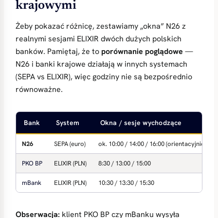
krajowymi
Żeby pokazać różnicę, zestawiamy „okna” N26 z
realnymi sesjami ELIXIR dwóch dużych polskich
banków. Pamiętaj, że to
porównanie poglądowe
—
N26 i banki krajowe działają w innych systemach
(SEPA vs ELIXIR), więc godziny nie są bezpośrednio
równoważne.
Bank
System
Okna / sesje wychodzące
N26
SEPA (euro)
ok. 10:00 / 14:00 / 16:00 (orientacyjnie) + 
PKO BP
ELIXIR (PLN)
8:30 / 13:00 / 15:00
mBank
ELIXIR (PLN)
10:30 / 13:30 / 15:30
Obserwacja:
klient PKO BP czy mBanku wysyła