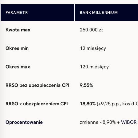
Kwota min
10 000 zł
PARAMETR
BANK MILLENNIUM
Kwota max
250 000 zł
Okres min
12 miesięcy
Okres max
120 miesięcy
RRSO bez ubezpieczenia CPI
9,55%
RRSO z ubezpieczeniem CPI
18,80%
(+9,25 p.p., koszt 
Oprocentowanie
zmienne ~8,90% +
WIBOR