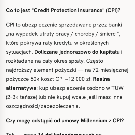
Co to jest "Credit Protection Insurance" (CPI)?
CPI to ubezpieczenie sprzedawane przez banki
„na wypadek utraty pracy / choroby / śmierci”,
które pokrywa raty kredytu w określonych
sytuacjach.
Doliczane jednorazowo do kapitału
i
rozkładane na cały okres spłaty. Często
najdroższy element pożyczki — na 72-miesięcznej
pożyczce 50k koszt CPI ~12 000 zł.
Realna
alternatywa
: kup ubezpieczenie osobno w TUW
(2–3× tańsze) lub nie kupuj wcale jeśli masz inne
oszczędności/zabezpieczenia.
Czy mogę odstąpić od umowy Millennium z CPI?
Tak — masz
14 dni kalendarzowych
na