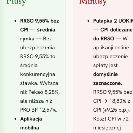
Plusy
Minusy
RRSO 9,55% bez
Pułapka 2 UOKi
CPI — średnia
— CPI doliczane
rynku
— Bez
do RRSO
— W
ubezpieczenia
aplikacji online
RRSO 9,55% to
ubezpieczenie
średnia
spłaty jest
konkurencyjna
domyślnie
stawka. Wyższa
zaznaczone
.
niż Pekao 8,28%,
RRSO 9,55% bez
ale niższa niż
CPI → 18,80% z
PKO BP 12,57%.
CPI (+9,25 p.p.).
Aplikacja
Koszt CPI w 72-
mobilna
miesięcznej