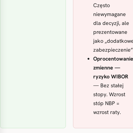
Często
niewymagane
dla decyzji, ale
prezentowane
jako „dodatkow
zabezpieczenie”
Oprocentowani
zmienne —
ryzyko WIBOR
— Bez stałej
stopy. Wzrost
stóp NBP =
wzrost raty.