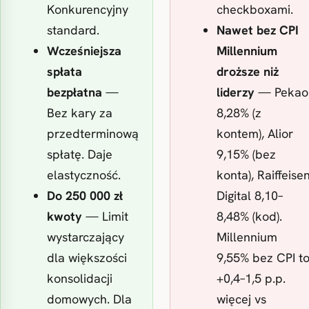
Konkurencyjny
checkboxami.
standard.
Nawet bez CPI
Wcześniejsza
Millennium
spłata
droższe niż
bezpłatna
—
liderzy
— Pekao
Bez kary za
8,28% (z
przedterminową
kontem), Alior
spłatę. Daje
9,15% (bez
elastyczność.
konta), Raiffeise
Do 250 000 zł
Digital 8,10–
kwoty
— Limit
8,48% (kod).
wystarczający
Millennium
dla większości
9,55% bez CPI t
konsolidacji
+0,4–1,5 p.p.
domowych. Dla
więcej vs