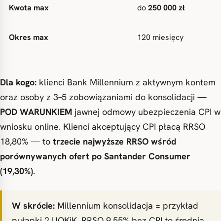
Kwota max
do
250 000 zł
Okres max
120 miesięcy
Dla kogo:
klienci Bank Millennium z aktywnym kontem
oraz osoby z 3–5 zobowiązaniami do konsolidacji —
POD WARUNKIEM
jawnej odmowy ubezpieczenia CPI w
wniosku online. Klienci akceptujący CPI płacą RRSO
18,80% — to
trzecie najwyższe RRSO wśród
porównywanych ofert po Santander Consumer
(19,30%)
.
W skrócie:
Millennium konsolidacja = przykład
pułapki 2 UOKiK. RRSO 9,55% bez CPI to średnia