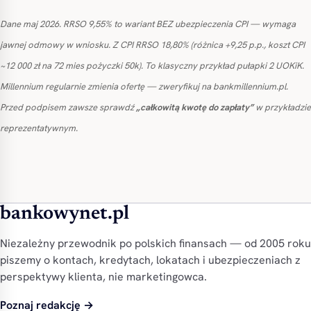
Dane maj 2026. RRSO 9,55% to wariant BEZ ubezpieczenia CPI — wymaga
jawnej odmowy w wniosku. Z CPI RRSO 18,80% (różnica +9,25 p.p., koszt CPI
~12 000 zł na 72 mies pożyczki 50k). To klasyczny przykład pułapki 2 UOKiK.
Millennium regularnie zmienia ofertę — zweryfikuj na bankmillennium.pl.
Przed podpisem zawsze sprawdź
„całkowitą kwotę do zapłaty”
w przykładzie
reprezentatywnym.
bankowynet.pl
Niezależny przewodnik po polskich finansach — od 2005 roku
piszemy o kontach, kredytach, lokatach i ubezpieczeniach z
perspektywy klienta, nie marketingowca.
Poznaj redakcję →