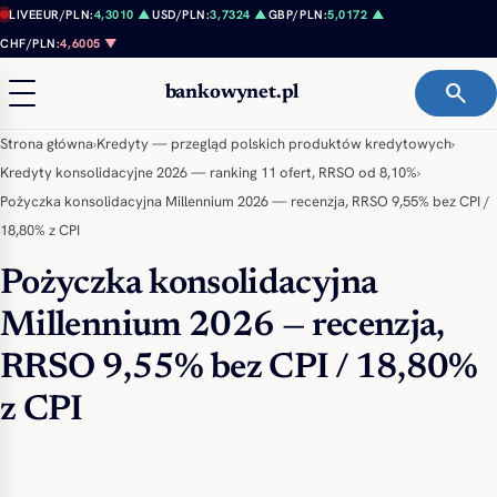
Przejdź do treści
LIVE
EUR/PLN:
4,3010 ▲
USD/PLN:
3,7324 ▲
GBP/PLN:
5,0172 ▲
CHF/PLN:
4,6005 ▼
search
bankowynet.pl
Strona główna
›
Kredyty — przegląd polskich produktów kredytowych
›
Kredyty konsolidacyjne 2026 — ranking 11 ofert, RRSO od 8,10%
›
Pożyczka konsolidacyjna Millennium 2026 — recenzja, RRSO 9,55% bez CPI /
18,80% z CPI
Pożyczka konsolidacyjna
Millennium 2026 — recenzja,
RRSO 9,55% bez CPI / 18,80%
z CPI