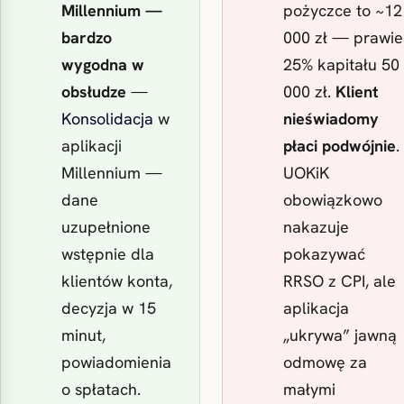
Millennium —
pożyczce to ~12
bardzo
000 zł — prawie
wygodna w
25% kapitału 50
obsłudze
—
000 zł.
Klient
Konsolidacja
w
nieświadomy
aplikacji
płaci podwójnie
.
Millennium —
UOKiK
dane
obowiązkowo
uzupełnione
nakazuje
wstępnie dla
pokazywać
klientów konta,
RRSO z CPI, ale
decyzja w 15
aplikacja
minut,
„ukrywa” jawną
powiadomienia
odmowę za
o spłatach.
małymi