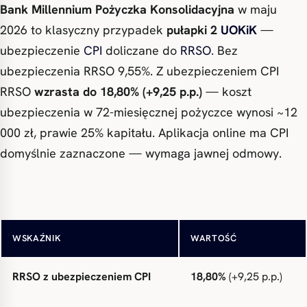
Bank Millennium Pożyczka Konsolidacyjna
w maju
2026 to klasyczny przypadek
pułapki 2
UOKiK
—
ubezpieczenie
CPI
doliczane do
RRSO
. Bez
ubezpieczenia RRSO 9,55%. Z ubezpieczeniem CPI
RRSO
wzrasta do 18,80% (+9,25 p.p.)
— koszt
ubezpieczenia w 72-miesięcznej pożyczce wynosi ~12
000 zł, prawie 25% kapitału. Aplikacja online ma CPI
domyślnie zaznaczone — wymaga jawnej odmowy.
RRSO bez ubezpieczenia
9,55%
WSKAŹNIK
WARTOŚĆ
RRSO z ubezpieczeniem CPI
18,80%
(+9,25 p.p.)