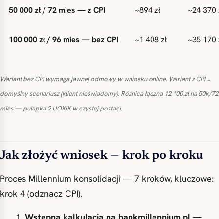
50 000 zł / 72 mies — z CPI
~894 zł
~24 370 
100 000 zł / 96 mies — bez CPI
~1 408 zł
~35 170 
Wariant bez CPI wymaga jawnej odmowy w wniosku online. Wariant z CPI =
domyślny scenariusz (klient nieświadomy). Różnica łączna 12 100 zł na 50k/72
mies — pułapka 2 UOKiK w czystej postaci.
Jak złożyć wniosek — krok po kroku
Proces Millennium konsolidacji — 7 kroków, kluczowe:
krok 4 (odznacz CPI).
Wstępna kalkulacja na bankmillennium.pl
—