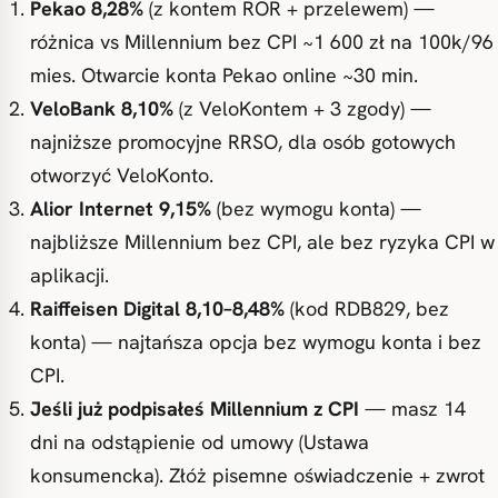
Pekao 8,28%
(z kontem ROR + przelewem) —
różnica vs Millennium bez CPI ~1 600 zł na 100k/96
mies. Otwarcie konta Pekao online ~30 min.
VeloBank 8,10%
(z VeloKontem + 3 zgody) —
najniższe promocyjne RRSO, dla osób gotowych
otworzyć VeloKonto.
Alior Internet 9,15%
(bez wymogu konta) —
najbliższe Millennium bez CPI, ale bez ryzyka CPI w
aplikacji.
Raiffeisen Digital 8,10–8,48%
(kod RDB829, bez
konta) — najtańsza opcja bez wymogu konta i bez
CPI.
Jeśli już podpisałeś Millennium z CPI
— masz 14
dni na odstąpienie od umowy (Ustawa
konsumencka). Złóż pisemne oświadczenie + zwrot