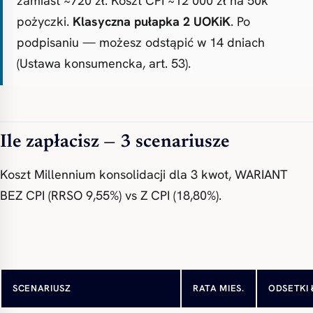
zamiast ~720 zł. Koszt CPI ~12 000 zł na 50k
pożyczki.
Klasyczna pułapka 2 UOKiK
. Po
podpisaniu — możesz odstąpić w 14 dniach
(Ustawa konsumencka, art. 53).
Ile zapłacisz — 3 scenariusze
Koszt Millennium konsolidacji dla 3 kwot, WARIANT
BEZ CPI (RRSO 9,55%) vs Z CPI (18,80%).
50 000 zł / 72 mies — bez CPI
~726 zł
~12 270 
SCENARIUSZ
RATA MIES.
ODSETKI 