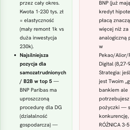
przez cały okres.
BNP (już maj
Kwota 1-230 tys. zł
kredyt hipot
= elastyczność
płacą znacz
(mały remont 1k vs
więcej niż za
duża inwestycja
analogiczną 
230k).
w
Najsilniejsza
Pekao/Alior/R
pozycja dla
Digital (8,27-
samozatrudnionych
Strategia: jeś
/ B2B w top 5
—
jest Twoim „
BNP Paribas ma
bankiem ale
uproszczoną
potrzebujesz
procedurę dla DG
pożyczki — 
(działalność
konkurencję,
gospodarcza) —
RÓŻNICA 3-5