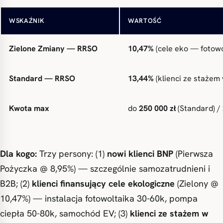
Pierwsza Pożyczka — RRSO
8,95%
stałe 8,59% (kalkula
WSKAŹNIK
WARTOŚĆ
Zielone Zmiany — RRSO
10,47%
(cele eko — fotowo
Standard — RRSO
13,44%
(klienci ze stażem
Kwota max
do
250 000 zł
(Standard) /
Dla kogo:
Trzy persony: (1)
nowi klienci BNP
(Pierwsza
Pożyczka @ 8,95%) — szczególnie samozatrudnieni i
B2B; (2)
klienci finansujący cele ekologiczne
(Zielony @
10,47%) — instalacja fotowoltaika 30-60k, pompa
ciepła 50-80k, samochód EV; (3)
klienci ze stażem w