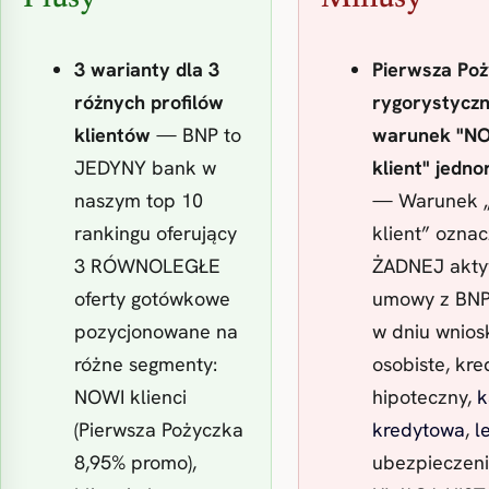
3 warianty dla 3
Pierwsza Po
różnych profilów
rygorystycz
klientów
— BNP to
warunek "N
JEDYNY bank w
klient" jedn
naszym top 10
— Warunek
rankingu oferujący
klient” oznac
3 RÓWNOLEGŁE
ŻADNEJ akty
oferty gotówkowe
umowy z BNP
pozycjonowane na
w dniu wnios
różne segmenty:
osobiste, kre
NOWI klienci
hipoteczny,
k
(Pierwsza Pożyczka
kredytowa
,
l
8,95% promo),
ubezpieczeni