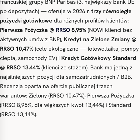
francuskiej grupy BNP Paribas (3. największy bank UE
po depozytach) — oferuje w 2026 r.
trzy równoległe
pożyczki gotówkowe
dla różnych profilów klientów:
Pierwsza Pożyczka @
RRSO
8,95%
(NOWI klienci bez
aktywnych umów z BNP),
Kredyt na Zielone Zmiany @
RRSO 10,47%
(cele ekologiczne — fotowoltaika, pompy
ciepła, samochody EV) i
Kredyt Gotówkowy Standard
@ RRSO 13,44%
(klienci ze stażem). Bank ma jedną z
najsilniejszych pozycji dla samozatrudnionych / B2B.
Recenzja oparta na ofercie publicznej trzech
wariantów: Zielony (RRSO 10,47%), Pierwsza Pożyczka
(RRSO 8,95%, dla większych kwot 13,44%) i Standard
(RRSO 13,44%).