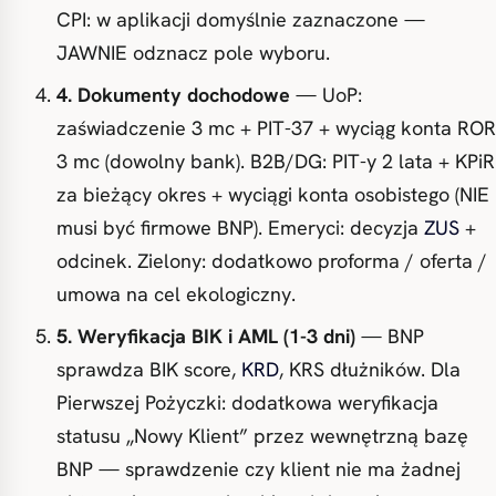
CPI: w aplikacji domyślnie zaznaczone —
JAWNIE odznacz pole wyboru.
4. Dokumenty dochodowe
— UoP:
zaświadczenie 3 mc + PIT-37 + wyciąg konta ROR
3 mc (dowolny bank). B2B/DG: PIT-y 2 lata + KPiR
za bieżący okres + wyciągi konta osobistego (NIE
musi być firmowe BNP). Emeryci: decyzja
ZUS
+
odcinek. Zielony: dodatkowo proforma / oferta /
umowa na cel ekologiczny.
5. Weryfikacja BIK i AML (1-3 dni)
— BNP
sprawdza BIK score,
KRD
, KRS dłużników. Dla
Pierwszej Pożyczki: dodatkowa weryfikacja
statusu „Nowy Klient” przez wewnętrzną bazę
BNP — sprawdzenie czy klient nie ma żadnej