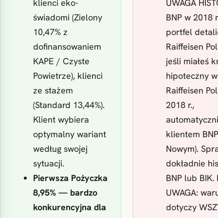
klienci eko-
UWAGA HIST
świadomi (Zielony
BNP w 2018 r.
10,47% z
portfel detal
dofinansowaniem
Raiffeisen P
KAPE / Czyste
jeśli miałeś k
Powietrze), klienci
hipoteczny w
ze stażem
Raiffeisen P
(Standard 13,44%).
2018 r.,
Klient wybiera
automatyczni
optymalny wariant
klientem BNP
według swojej
Nowym). Spr
sytuacji.
dokładnie his
Pierwsza Pożyczka
BNP lub BIK.
8,95% — bardzo
UWAGA: war
konkurencyjna dla
dotyczy WS