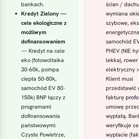
bankach.
ścian / dachu
Kredyt Zielony —
wymiana okie
cele ekologiczne z
szybowe, eks
możliwym
energetyczn
dofinansowaniem
samochód EV
— Kredyt na cele
PHEV (NIE h
eko (fotowoltaika
lekka), rower
30-60k, pompa
elektryczny > 
ciepła 50-80k,
Klient musi
samochód EV 80-
przedstawić o
150k) BNP łączy z
fakturę
prof
programami
umowę prze
dofinansowania
wypłatą. Ban
państwowymi:
weryfikuje ce
Czyste Powietrze,
wypłacie (fak