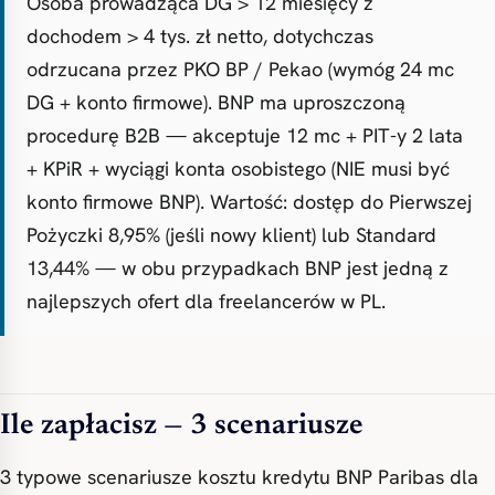
Osoba prowadząca DG > 12 miesięcy z
dochodem > 4 tys. zł netto, dotychczas
odrzucana przez PKO BP / Pekao (wymóg 24 mc
DG + konto firmowe). BNP ma uproszczoną
procedurę B2B — akceptuje 12 mc + PIT-y 2 lata
+ KPiR + wyciągi konta osobistego (NIE musi być
konto firmowe BNP). Wartość: dostęp do Pierwszej
Pożyczki 8,95% (jeśli nowy klient) lub Standard
13,44% — w obu przypadkach BNP jest jedną z
najlepszych ofert dla freelancerów w PL.
Ile zapłacisz — 3 scenariusze
3 typowe scenariusze kosztu kredytu BNP Paribas dla