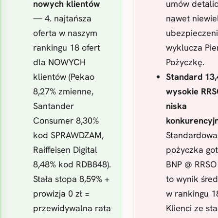
nowych klientów
umów detali
— 4. najtańsza
nawet niewie
oferta w naszym
ubezpieczen
rankingu 18 ofert
wyklucza Pie
dla NOWYCH
Pożyczkę.
klientów (Pekao
Standard 13
8,27% zmienne,
wysokie RR
Santander
niska
Consumer 8,30%
konkurencyj
kod SPRAWDZAM,
Standardowa
Raiffeisen Digital
pożyczka go
8,48% kod RDB848).
BNP @ RRSO
Stała stopa 8,59% +
to wynik śred
prowizja 0 zł =
w rankingu 18
przewidywalna rata
Klienci ze s