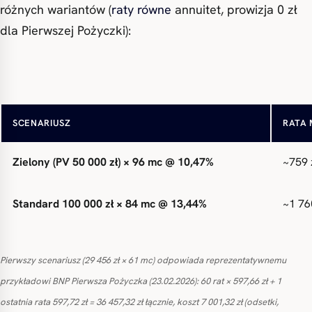
różnych wariantów (
raty równe
annuitet, prowizja 0 zł
dla Pierwszej Pożyczki):
Pierwsza Pożyczka — 29 456 zł × 61 mc @ 8,95%
~598 
SCENARIUSZ
RATA 
Zielony (PV 50 000 zł) × 96 mc @ 10,47%
~759 
Standard 100 000 zł × 84 mc @ 13,44%
~1 76
Pierwszy scenariusz (29 456 zł × 61 mc) odpowiada reprezentatywnemu
przykładowi BNP Pierwsza Pożyczka (23.02.2026): 60 rat × 597,66 zł + 1
ostatnia rata 597,72 zł = 36 457,32 zł łącznie, koszt 7 001,32 zł (odsetki,