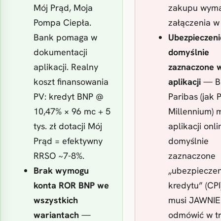
Mój Prąd, Moja
zakupu wym
Pompa Ciepła.
załączenia w 
Bank pomaga w
Ubezpieczeni
dokumentacji
domyślnie
aplikacji. Realny
zaznaczone 
koszt finansowania
aplikacji
— B
PV: kredyt BNP @
Paribas (jak 
10,47% × 96 mc + 5
Millennium) 
tys. zł dotacji Mój
aplikacji onli
Prąd = efektywny
domyślnie
RRSO ~7-8%.
zaznaczone
Brak wymogu
„ubezpieczen
konta ROR BNP we
kredytu” (CPI)
wszystkich
musi JAWNIE
wariantach
—
odmówić w tr