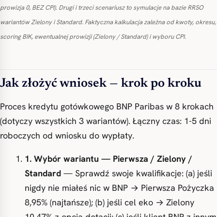
prowizja 0, BEZ CPI). Drugi i trzeci scenariusz to symulacje na bazie RRSO
wariantów Zielony i Standard. Faktyczna kalkulacja zależna od kwoty, okresu,
scoring BIK, ewentualnej prowizji (Zielony / Standard) i wyboru CPI.
Jak złożyć wniosek — krok po kroku
Proces kredytu gotówkowego BNP Paribas w 8 krokach
(dotyczy wszystkich 3 wariantów). Łączny czas: 1-5 dni
roboczych od wniosku do wypłaty.
1. Wybór wariantu — Pierwsza / Zielony /
Standard
— Sprawdź swoje kwalifikacje: (a) jeśli
nigdy nie miałeś nic w BNP → Pierwsza Pożyczka
8,95% (najtańsze); (b) jeśli cel eko → Zielony
10,47% z opcją dotacji; (c) jeśli klient BNP z innym