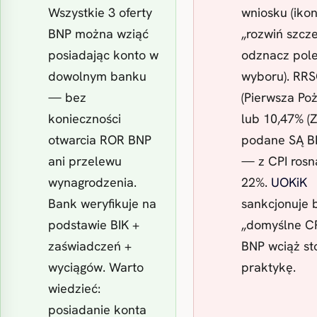
Wszystkie 3 oferty
wniosku (iko
BNP można wziąć
„rozwiń szcz
posiadając konto w
odznacz pol
dowolnym banku
wyboru). RR
— bez
(Pierwsza Po
konieczności
lub 10,47% (Z
otwarcia ROR BNP
podane SĄ B
ani przelewu
— z CPI rosn
wynagrodzenia.
22%.
UOKiK
Bank weryfikuje na
sankcjonuje 
podstawie BIK +
„domyślne C
zaświadczeń +
BNP wciąż st
wyciągów. Warto
praktykę.
wiedzieć:
posiadanie konta