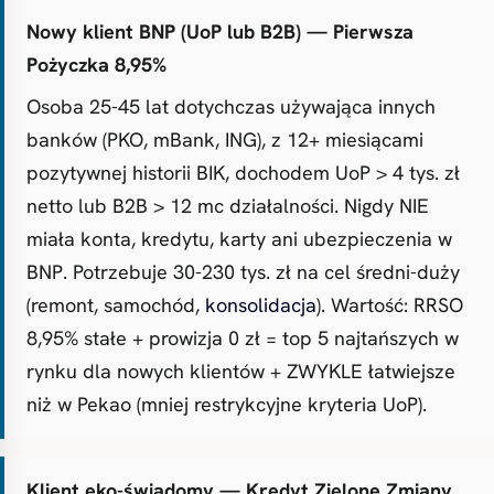
Nowy klient BNP (UoP lub B2B) — Pierwsza
Pożyczka 8,95%
Osoba 25-45 lat dotychczas używająca innych
banków (PKO, mBank, ING), z 12+ miesiącami
pozytywnej historii BIK, dochodem UoP > 4 tys. zł
netto lub B2B > 12 mc działalności. Nigdy NIE
miała konta, kredytu, karty ani ubezpieczenia w
BNP. Potrzebuje 30-230 tys. zł na cel średni-duży
(remont, samochód,
konsolidacja
). Wartość: RRSO
8,95% stałe + prowizja 0 zł = top 5 najtańszych w
rynku dla nowych klientów + ZWYKLE łatwiejsze
niż w Pekao (mniej restrykcyjne kryteria UoP).
Klient eko-świadomy — Kredyt Zielone Zmiany