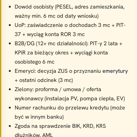
Dowód osobisty (PESEL, adres zamieszkania,
ważny min. 6 mc od daty wniosku)
UoP: zaświadczenie o dochodach 3 mc + PIT-
37 + wyciąg konta ROR 3 mc
B2B/DG (12+ mc działalności): PIT-y 2 lata +
KPiR za bieżący okres + wyciągi konta
osobistego 6 mc
Emeryci: decyzja ZUS o przyznaniu
emerytury
+ ostatni odcinek (3 mc)
Zielony: proforma / umowa / oferta
wykonawcy (instalacja PV, pompa ciepła, EV)
Numer rachunku do przelewu kredytu (może
być w innym banku)
Zgoda na sprawdzenie BIK, KRD, KRS
dłużników, AML