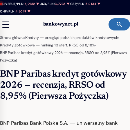
Przejdź do treści
LIVE
EUR/PLN:
4,2982 ▼
USD/PLN:
3,7236 ▼
GBP/PLN:
5,0134 ▼
CHF/PLN:
4,6049 ▼
search
bankowynet.pl
Strona główna
›
Kredyty — przegląd polskich produktów kredytowych
›
Kredyty gotówkowe — ranking 13 ofert, RRSO od 8,18%
›
BNP Paribas kredyt gotówkowy 2026 — recenzja, RRSO od 8,95% (Pierwsza
Pożyczka)
BNP Paribas kredyt gotówkowy
2026 — recenzja, RRSO od
8,95% (Pierwsza Pożyczka)
BNP Paribas Bank Polska S.A. — uniwersalny bank