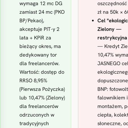
wymaga 12 mc DG
oszczędność 
zamiast 24 mc (PKO
zł na 50k × 6
BP/Pekao),
Cel "ekologi
akceptuje PIT-y 2
Zielony —
lata + KPiR za
restrykcyjna 
bieżący okres, ma
— Kredyt Zie
dedykowany tor
10,47% wym
dla freelancerów.
JASNEGO ce
Wartość: dostęp do
ekologicznego
RRSO 8,95%
dopuszczone
(Pierwsza Pożyczka)
BNP: fotowolt
lub 10,47% (Zielony)
falownikiem i
dla freelancerów
montażem, 
odrzuconych w
ciepła, kolek
tradycyjnych
słoneczne, o