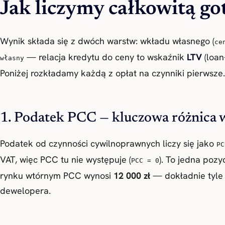
Jak liczymy całkowitą go
Wynik składa się z dwóch warstw: wkładu własnego (
ce
— relacja kredytu do ceny to wskaźnik
LTV
(loan
własny
Poniżej rozkładamy każdą z opłat na czynniki pierwsze.
1. Podatek PCC — kluczowa różnica 
Podatek od czynności cywilnoprawnych liczy się jako
PC
VAT, więc PCC tu nie występuje (
). To jedna pozy
PCC = 0
rynku wtórnym PCC wynosi
12 000 zł
— dokładnie tyle 
dewelopera.