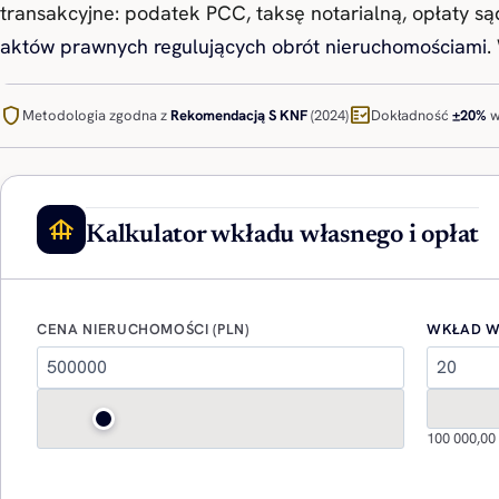
transakcyjne: podatek PCC, taksę notarialną, opłaty s
aktów prawnych regulujących obrót nieruchomościami
.
shield
fact_check
Metodologia zgodna z
Rekomendacją S
KNF
(2024)
Dokładność
±20%
w
foundation
Kalkulator wkładu własnego i opłat
CENA NIERUCHOMOŚCI (PLN)
WKŁAD W
100 000,00 