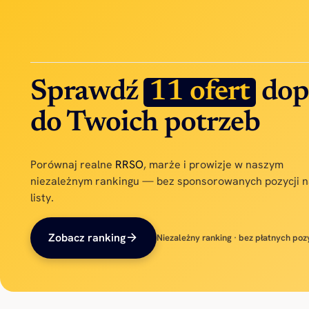
Sprawdź
11 ofert
dop
do Twoich potrzeb
Porównaj realne
RRSO
, marże i prowizje w naszym
niezależnym rankingu — bez sponsorowanych pozycji n
listy.
arrow_forward
Zobacz ranking
Niezależny ranking · bez płatnych pozy