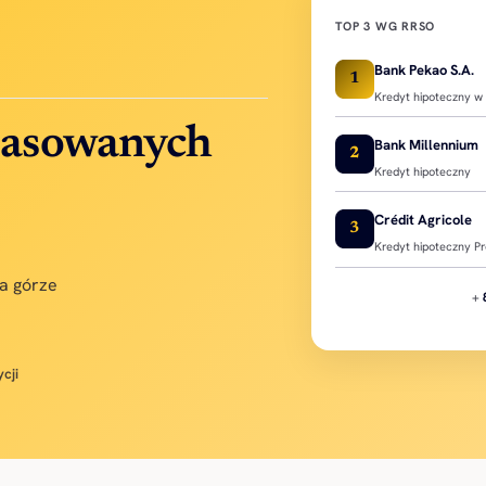
TOP 3 WG RRSO
Bank Pekao S.A.
1
Kredyt hipoteczny w 
asowanych
Bank Millennium
2
Kredyt hipoteczny
Crédit Agricole
3
Kredyt hipoteczny P
a górze
+
cji