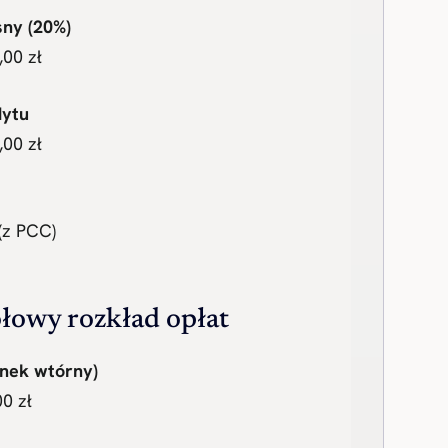
ny (20%)
00 zł
dytu
00 zł
(z PCC)
łowy rozkład opłat
nek wtórny)
0 zł