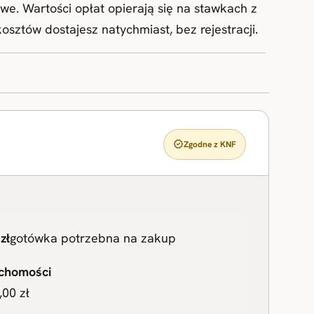
e. Wartości opłat opierają się na stawkach z
sztów dostajesz natychmiast, bez rejestracji.
verified
Zgodne z KNF
zł
gotówka potrzebna na zakup
chomości
00 zł