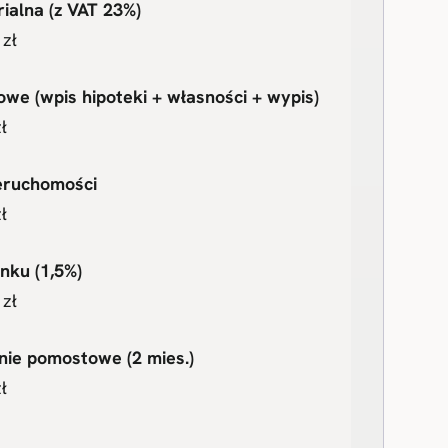
ialna (z VAT 23%)
zł
we (wpis hipoteki + własności + wypis)
ł
eruchomości
ł
nku (1,5%)
zł
nie pomostowe (2 mies.)
ł