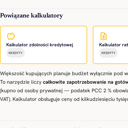
Powiązane kalkulatory
savings
request_quote
Kalkulator zdolności kredytowej
Kalkulator ra
KREDYTY
KREDYTY
Większość kupujących planuje budżet wyłącznie pod wkł
To narzędzie liczy
całkowite zapotrzebowanie na gotó
(kupno od osoby prywatnej — podatek PCC 2 % obowią
VAT). Kalkulator obsługuje ceny od kilkudziesięciu ty