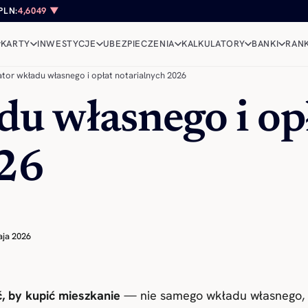
PLN:
4,6049 ▼
KARTY
INWESTYCJE
UBEZPIECZENIA
KALKULATORY
BANKI
RANK
ator wkładu własnego i opłat notarialnych 2026
du własnego i op
026
aja 2026
, by kupić mieszkanie
— nie samego wkładu własnego, 