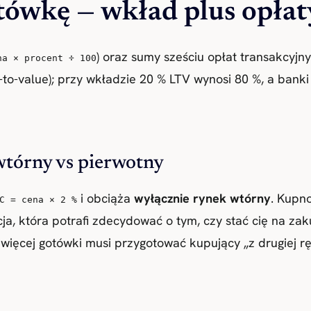
tówkę — wkład plus opłat
) oraz sumy sześciu opłat transakcyjn
na × procent ÷ 100
-to-value); przy wkładzie 20 % LTV wynosi 80 %, a bank
wtórny vs pierwotny
i obciąża
wyłącznie rynek wtórny
. Kupno
C = cena × 2 %
cja, która potrafi zdecydować o tym, czy stać cię na za
więcej gotówki musi przygotować kupujący „z drugiej r