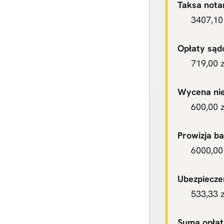
Taksa notar
3407,10 
Opłaty sądo
719,00 z
Wycena ni
600,00 z
Prowizja ba
6000,00 
Ubezpiecze
533,33 z
Suma opłat