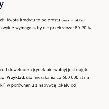
y
ych. Kwota kredytu to po prostu
cena − wkład
i zwykle wymagają, by nie przekraczał 80–90 %.
 od dewelopera (rynek pierwotny) jest objęte
kup.
Przykład:
dla mieszkania za 600 000 zł na
ęki” w porównaniu z nabywcą lokalu od