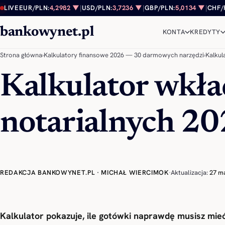
Przejdź do treści
LIVE
EUR/PLN:
4,2982 ▼
|
USD/PLN:
3,7236 ▼
|
GBP/PLN:
5,0134 ▼
|
CHF/
bankowynet.pl
KONTA
KREDYTY
Strona główna
›
Kalkulatory finansowe 2026 — 30 darmowych narzędzi
›
Kalkul
Kalkulator wkła
notarialnych 2
REDAKCJA BANKOWYNET.PL · MICHAŁ WIERCIMOK
·
Aktualizacja:
27 m
Kalkulator pokazuje, ile gotówki naprawdę musisz mieć