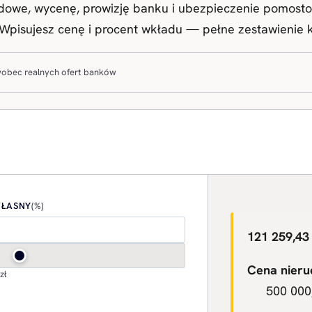
ądowe, wycenę, prowizję banku i ubezpieczenie pomostow
 Wpisujesz cenę i procent wkładu — pełne zestawienie ko
obec realnych ofert banków
ŁASNY
(%)
121 259,43 
Cena nieru
zł
500 000,