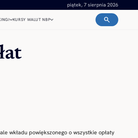
piątek, 7 sierpnia 2026
search
INGI
KURSY WALUT NBP
łat
ale wkładu powiększonego o wszystkie opłaty