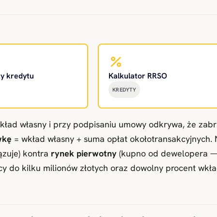
percent
ty kredytu
Kalkulator RRSO
KREDYTY
ad własny i przy podpisaniu umowy odkrywa, że zabrakł
wkę
= wkład własny + suma opłat okołotransakcyjnych. N
zuje) kontra
rynek pierwotny
(kupno od dewelopera — P
sięcy do kilku milionów złotych oraz dowolny procent w