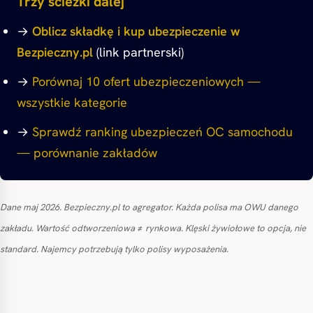
Trzy ścieżki dalej
→
Oblicz składkę i kup ubezpieczenie w
Bezpieczny.pl
(link partnerski)
→
Porównaj 10 ofert ubezpieczeniowych —
wszystkie kategorie
→
Sprawdź ranking ubezpieczeń OC samochodu
— porównanie zakładów
Dane maj 2026. Bezpieczny.pl to agregator. Każda polisa ma OWU danego
zakładu. Wartość odtworzeniowa ≠ rynkowa. Klęski żywiołowe to opcja, nie
standard. Najemcy potrzebują tylko polisy wyposażenia.