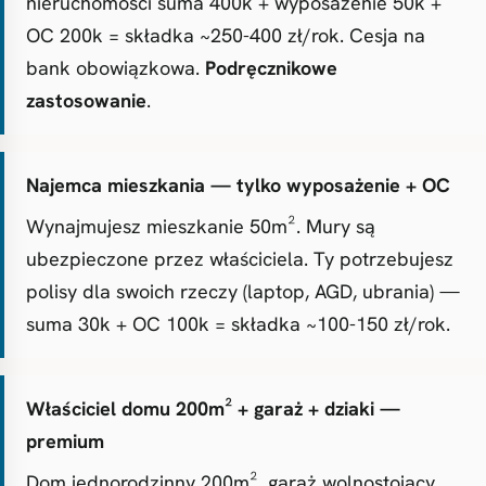
nieruchomości suma 400k + wyposażenie 50k +
OC 200k = składka ~250-400 zł/rok. Cesja na
bank obowiązkowa.
Podręcznikowe
zastosowanie
.
Najemca mieszkania — tylko wyposażenie + OC
Wynajmujesz mieszkanie 50m². Mury są
ubezpieczone przez właściciela. Ty potrzebujesz
polisy dla swoich rzeczy (laptop, AGD, ubrania) —
suma 30k + OC 100k = składka ~100-150 zł/rok.
Właściciel domu 200m² + garaż + dziaki —
premium
Dom jednorodzinny 200m², garaż wolnostojący,