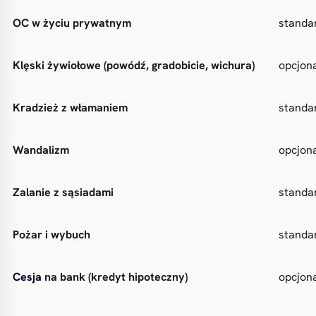
OC w życiu prywatnym
standa
Klęski żywiołowe (powódź, gradobicie, wichura)
opcjona
Kradzież z włamaniem
standa
Wandalizm
opcjona
Zalanie z sąsiadami
standa
Pożar i wybuch
standa
Cesja
na bank (kredyt hipoteczny)
opcjon