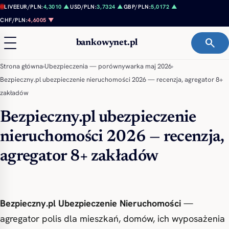
Przejdź do treści
LIVE
EUR/PLN:
4,3010 ▲
USD/PLN:
3,7324 ▲
GBP/PLN:
5,0172 ▲
CHF/PLN:
4,6005 ▼
search
bankowynet.pl
Strona główna
›
Ubezpieczenia — porównywarka maj 2026
›
Bezpieczny.pl ubezpieczenie nieruchomości 2026 — recenzja, agregator 8+
zakładów
Bezpieczny.pl ubezpieczenie
nieruchomości 2026 — recenzja,
agregator 8+ zakładów
Bezpieczny.pl Ubezpieczenie Nieruchomości
—
agregator polis dla mieszkań, domów, ich wyposażenia