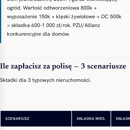
ogród. Wartość odtworzeniowa 800k +
wyposażenie 150k + klęski żywiołowe + OC 500k
= składka 600-1 000 zł/rok. PZU/Allianz
konkurencyjne dla domów.
Ile zapłacisz za polisę — 3 scenariusze
Składki dla 3 typowych nieruchomości.
Mieszkanie 50m² w bloku
~13 zł/mies
składk
SCENARIUSZ
SKŁADKA MIES.
SKŁAD