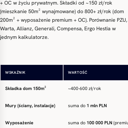
+ OC w życiu prywatnym. Składki od ~150 zł/rok
(mieszkanie 50m² wynajmowane) do 800+ zł/rok (dom
200m² + wyposażenie premium + OC). Porównanie PZU,
Warta, Allianz, Generali, Compensa, Ergo Hestia w
jednym kalkulatorze.
Składka mieszkanie 50m²
od
~150-250 zł/rok
WSKAŹNIK
WARTOŚĆ
Składka dom 150m²
~400-600 zł/rok
Mury (ściany, instalacje)
suma do
1 mln PLN
Wyposażenie
suma do
100 000 PLN
(premi