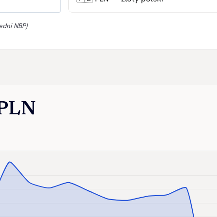
edni NBP)
 PLN