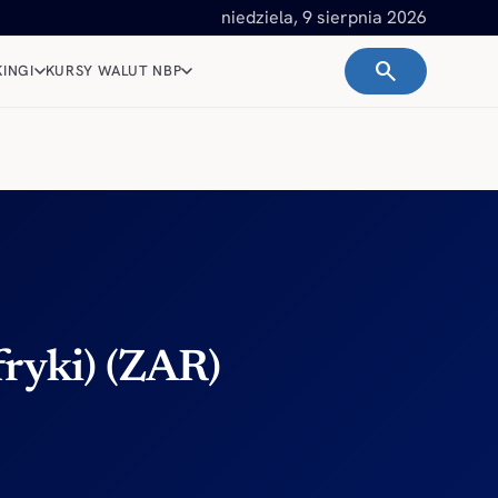
niedziela, 9 sierpnia 2026
search
INGI
KURSY WALUT NBP
ryki) (ZAR)