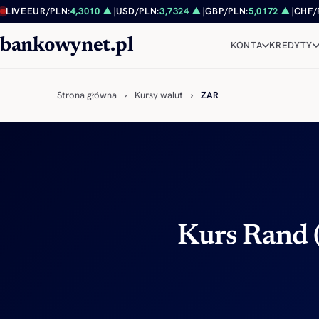
Przejdź do treści
LIVE
EUR/PLN:
4,3010 ▲
|
USD/PLN:
3,7324 ▲
|
GBP/PLN:
5,0172 ▲
|
CHF/
bankowynet.pl
KONTA
KREDYTY
Strona główna
›
Kursy walut
›
ZAR
Kurs Rand 