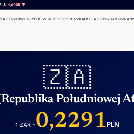
PLN:
4,6005 ▼
KARTY
INWESTYCJE
UBEZPIECZENIA
KALKULATORY
BANKI
RANK
🇿🇦
(Republika Południowej Af
0,2291
PLN
1 ZAR =