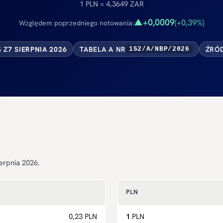
1 PLN = 4,3649 ZAR
+0,0009
▲
(+0,39%)
Względem poprzedniego notowania:
S Z
7 SIERPNIA 2026
TABELA A NR
ŹRÓD
152/A/NBP/2026
erpnia 2026.
PLN
0,23 PLN
1
PLN