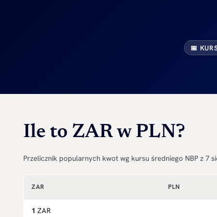
📅 KUR
Ile to ZAR w PLN?
Przelicznik popularnych kwot wg kursu średniego NBP z 7 si
ZAR
PLN
1
ZAR