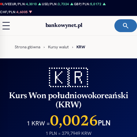
Przejdź do treści
LIVE
EUR/PLN:
4,3010 ▲
USD/PLN:
3,7324 ▲
GBP/PLN:
5,0172 ▲
CHF/PLN:
4,6005 ▼
search
bankowynet.pl
Strona główna
›
Kursy walut
›
KRW
🇰🇷
Kurs Won południowokoreański
(KRW)
0,0026
PLN
1 KRW =
1 PLN = 379,7949 KRW