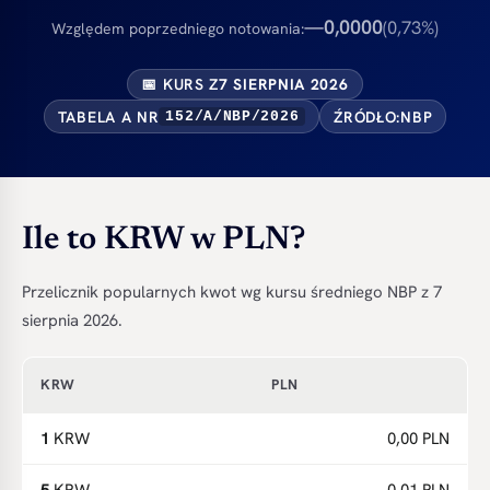
0,0000
—
(0,73%)
Względem poprzedniego notowania:
📅 KURS Z
7 SIERPNIA 2026
TABELA A NR
ŹRÓDŁO:
NBP
152/A/NBP/2026
Ile to KRW w PLN?
Przelicznik popularnych kwot wg kursu średniego NBP z 7
sierpnia 2026.
KRW
PLN
1
KRW
0,00 PLN